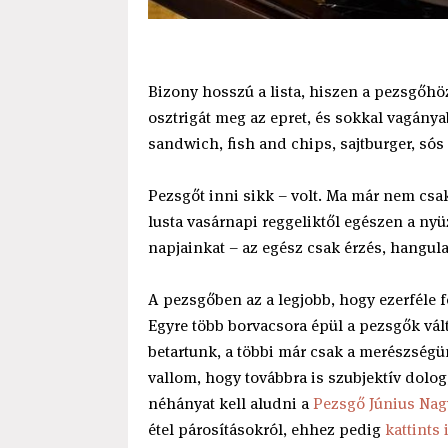
Bizony hosszú a lista, hiszen a pezsgőhöz
osztrigát meg az epret, és sokkal vagánya
sandwich, fish and chips, sajtburger, só
Pezsgőt inni sikk – volt. Ma már nem cs
lusta vasárnapi reggeliktől egészen a ny
napjainkat – az egész csak érzés, hangula
A pezsgőben az a legjobb, hogy ezerféle fo
Egyre több borvacsora épül a pezsgők vál
betartunk, a többi már csak a merészségü
vallom, hogy továbbra is szubjektív dolo
néhányat kell aludni a
Pezsgő Június Nag
étel párosításokról, ehhez pedig
kattints 