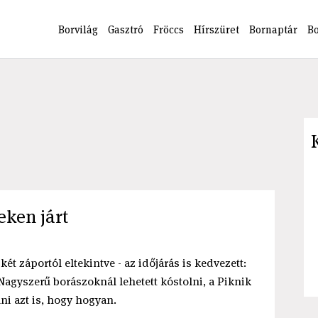
Borvilág
Gasztró
Fröccs
Hírszüret
Bornaptár
B
eken járt
ét záportól eltekintve - az időjárás is kedvezett:
Nagyszerű borászoknál lehetett kóstolni, a Piknik
ni azt is, hogy hogyan.