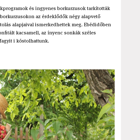
rekprogramok és ingyenes borkurzusok tarkították
 A borkurzusokon az érdeklődők négy alapvető
stolás alapjaival ismerkedhettek meg. Ebédidőben
onfitált kacsamell, az ínyenc sonkák széles
fagyit i kóstolhattunk.