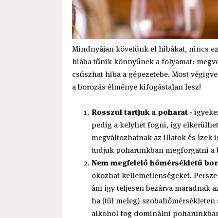
Mindnyájan követünk el hibákat, nincs e
hiába tűnik könnyűnek a folyamat: megve
csúszhat hiba a gépezetebe. Most végigves
a borozás élménye kifogástalan lesz!
Rosszul tartjuk a poharat
- igyeke
pedig a kelyhet fogni, így elkerülhe
megváltozhatnak az illatok és ízek 
tudjuk poharunkban megforgatni a b
Nem megfelelő hőmérsékletű bor
okozhat kellemetlenségeket. Persze j
ám így teljesen bezárva maradnak a
ha (túl meleg) szobahőmérsékleten s
alkohol fog dominálni poharunkban,