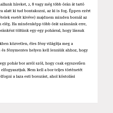
allunk híreket, 2, 8 vagy még több órán át tartó
a alatt ki tud bontakozni, az ki is fog. Éppen ezért
tételek esetét kivéve) majdnem minden bornál az
en elég. Ha mindenképp több órát szánnánk erre,
óránként töltünk egy-egy pohárral, hogy lássuk
kben közvetlen, éles fény világítja meg a
s és fénymentes helyen kell lenniük ahhoz, hogy
egy pohár bor arról szól, hogy csak egyszerűen
elfogyasztjuk. Nem kell a bor teljes történetét
lfogni a laza esti borozást, ahol kóstolási