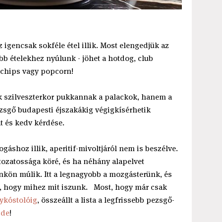
 igencsak sokféle étel illik. Most elengedjük az
bb ételekhez nyúlunk - jöhet a hotdog, club
s chips vagy popcorn!
ak szilveszterkor pukkannak a palackok, hanem a
üzsgő budapesti éjszakákig végigkísérhetik
t és kedv kérdése.
gáshoz illik, aperitif-mivoltjáról nem is beszélve.
tozatossága köré, és ha néhány alapelvet
nkön múlik. Itt a legnagyobb a mozgásterünk, és
g, hogy mihez mit iszunk. Most, hogy már csak
ykóstolóig
, összeállt a lista a legfrissebb pezsgő-
ide
!