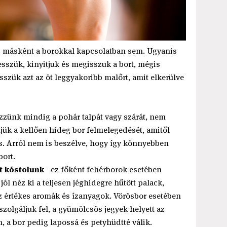
z másként a borokkal kapcsolatban sem. Ugyanis
sszük, kinyitjuk és megisszuk a bort, mégis
szük azt az öt leggyakoribb malőrt, amit elkerülve
zzünk mindig a pohár talpát vagy szárát, nem
tjük a kellően hideg bor felmelegedését, amitől
is. Arról nem is beszélve, hogy így könnyebben
ort.
t kóstolunk
- ez főként fehérborok esetében
ól néz ki a teljesen jéghidegre hűtött palack,
z értékes aromák és ízanyagok. Vörösbor esetében
zolgáljuk fel, a gyümölcsös jegyek helyett az
 a bor pedig lapossá és petyhüdtté válik.