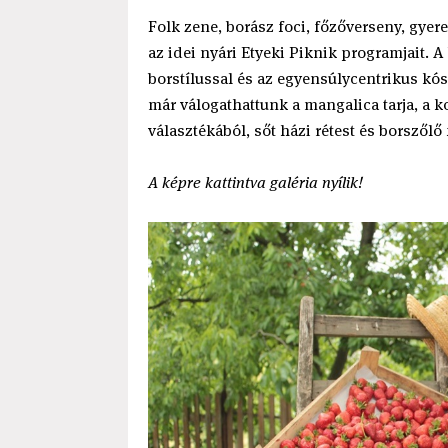
Folk zene, borász foci, főzőverseny, gye
az idei nyári Etyeki Piknik programjait.
borstílussal és az egyensúlycentrikus kó
már válogathattunk a mangalica tarja, a k
választékából, sőt házi rétest és borszőlő 
A képre kattintva galéria nyílik!