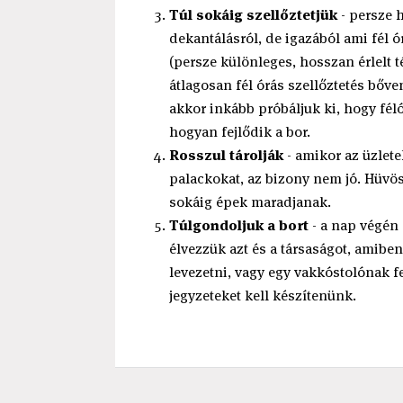
Túl sokáig szellőztetjük
- persze h
dekantálásról, de igazából ami fél ór
(persze különleges, hosszan érlelt 
átlagosan fél órás szellőztetés bőv
akkor inkább próbáljuk ki, hogy fél
hogyan fejlődik a bor.
Rosszul tárolják
- amikor az üzlete
palackokat, az bizony nem jó. Hüvö
sokáig épek maradjanak.
Túlgondoljuk a bort
- a nap végén 
élvezzük azt és a társaságot, amiben 
levezetni, vagy egy vakkóstolónak fe
jegyzeteket kell készítenünk.