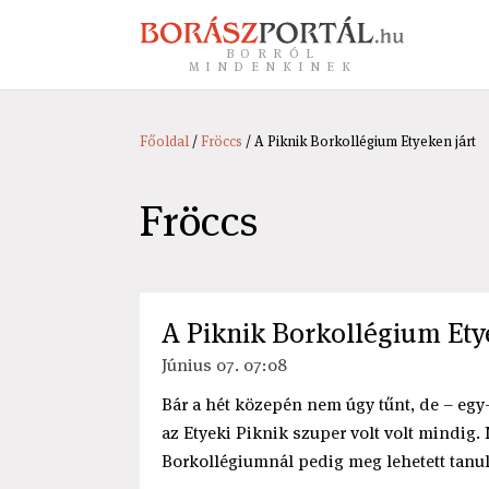
BORRÓL
MINDENKINEK
Főoldal
/
Fröccs
/ A Piknik Borkollégium Etyeken járt
Fröccs
A Piknik Borkollégium Ety
Június 07. 07:08
Bár a hét közepén nem úgy tűnt, de – egy-k
az Etyeki Piknik szuper volt volt mindig.
Borkollégiumnál pedig meg lehetett tanul