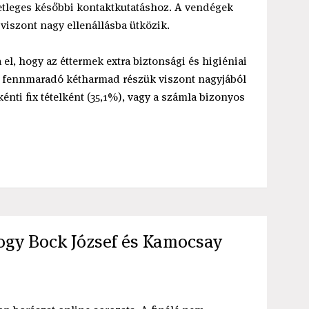
etleges későbbi kontaktkutatáshoz. A vendégek
 viszont nagy ellenállásba ütközik.
el, hogy az éttermek extra biztonsági és higiéniai
a fennmaradó kétharmad részük viszont nagyjából
nti fix tételként (35,1%), vagy a számla bizonyos
ogy Bock József és Kamocsay