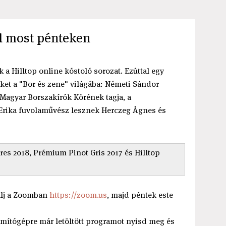
ól most pénteken
k a Hilltop online kóstoló sorozat. Ezúttal egy
et a "Bor és zene" világába: Németi Sándor
 Magyar Borszakírók Körének tagja, a
 Erika fuvolaművész lesznek Herczeg Ágnes és
es 2018, Prémium Pinot Gris 2017 és Hilltop
rálj a Zoomban
https://zoom.us
, majd péntek este
ámítógépre már letöltött programot nyisd meg és