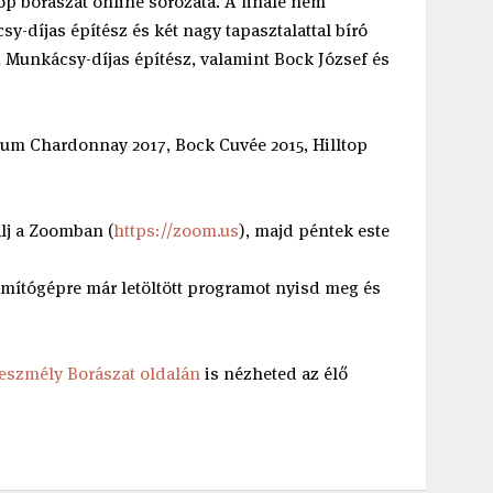
op borászat online sorozata. A finálé nem
-díjas építész és két nagy tapasztalattal bíró
, Munkácsy-díjas építész, valamint Bock József és
um Chardonnay 2017, Bock Cuvée 2015, Hilltop
álj a Zoomban (
https://zoom.us
), majd péntek este
ámítógépre már letöltött programot nyisd meg és
Neszmély Borászat oldalán
is nézheted az élő