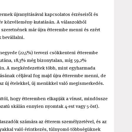
termek újranyitásával kapcsolatos érzéseiről és
v közvélemény-kutatásán. A válaszokból
 szeretnének már újra étterembe menni és ezért
 bevállalni.
egyede (22,5%) tervezi csökkenteni étterembe
a utána, 18,3% még bizonytalan, míg 59,2%
ain. A megkérdezettek több, mint egyharmada
ásának céljával fog majd újra étterembe menni, de
az új ételekkel, új menükkel való megismerkedés.
ttól, hogy étteremben elkapják a vírust, mindössze
kozatú skálán ennyien nyomtak 4-est vagy 5-öst).
laszadók számára az étterem személyzetével, és az
gyakkal való érintkezés, túlnyomó többségüknek