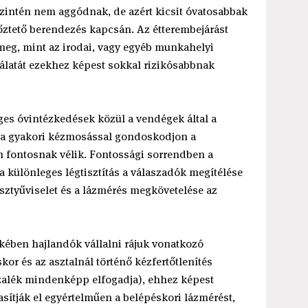
zintén nem aggódnak, de azért kicsit óvatosabbak
egőztető berendezés kapcsán. Az étterembejárást
meg, mint az irodai, vagy egyéb munkahelyi
latát ezekhez képest sokkal rizikósabbnak
ges óvintézkedések közül a vendégek által a
 a gyakori kézmosással gondoskodjon a
n fontosnak vélik. Fontossági sorrendben a
 a különleges légtisztítás a válaszadók megítélése
esztyűviselet és a lázmérés megkövetelése az
kében hajlandók vállalni rájuk vonatkozó
kor és az asztalnál történő kézfertőtlenítés
alék mindenképp elfogadja), ehhez képest
sítják el egyértelműen a belépéskori lázmérést,