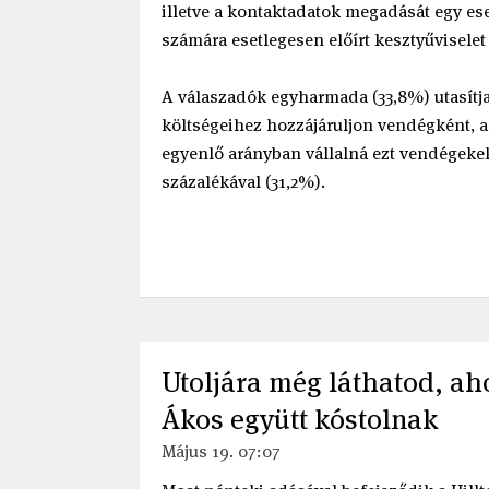
illetve a kontaktadatok megadását egy es
számára esetlegesen előírt kesztyűviselet
A válaszadók egyharmada (33,8%) utasítja 
költségeihez hozzájáruljon vendégként, 
egyenlő arányban vállalná ezt vendégekeké
százalékával (31,2%).
Utoljára még láthatod, ah
Ákos együtt kóstolnak
Május 19. 07:07