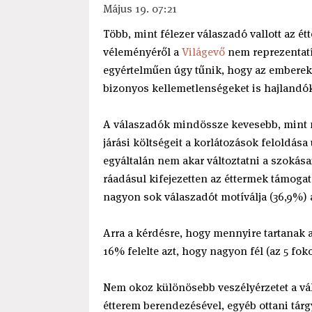
Május 19. 07:21
Több, mint félezer válaszadó vallott az ét
véleményéről a
Világevő
nem reprezentatí
egyértelműen úgy tűnik, hogy az emberek
bizonyos kellemetlenségeket is hajlandók
A válaszadók mindössze kevesebb, mint n
járási költségeit a korlátozások feloldás
egyáltalán nem akar változtatni a szokás
ráadásul kifejezetten az éttermek támogat
nagyon sok válaszadót motíválja (36,9%) 
Arra a kérdésre, hogy mennyire tartanak a
16% felelte azt, hogy nagyon fél (az 5 fo
Nem okoz különösebb veszélyérzetet a vá
étterem berendezésével, egyéb ottani tár