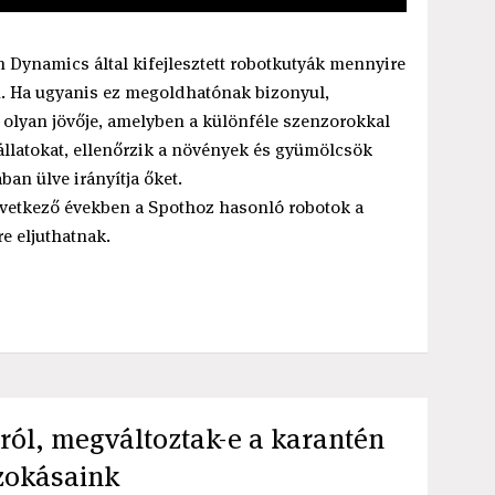
on Dynamics által kifejlesztett robotkutyák mennyire
n. Ha ugyanis ez megoldhatónak bizonyul,
y olyan jövője, amelyben a különféle szenzorokkal
z állatokat, ellenőrzik a növények és gyümölcsök
ban ülve irányítja őket.
következő években a Spothoz hasonló robotok a
e eljuthatnak.
rról, megváltoztak-e a karantén
szokásaink