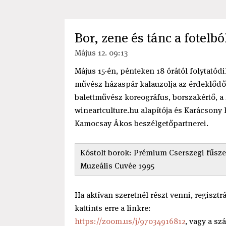
Bor, zene és tánc a fotelb
Május 12. 09:13
Május 15-én, pénteken 18 órától folytatódi
művész házaspár kalauzolja az érdeklődők
balettművész koreográfus, borszakértő, a
wineartculture.hu alapítója és Karácsony
Kamocsay Ákos beszélgetőpartnerei.
Kóstolt borok: Prémium Cserszegi fűszer
Muzeális Cuvée 1995
Ha aktívan szeretnél részt venni, regiszt
kattints erre a linkre:
https://zoom.us/j/97034916812
, vagy a sz