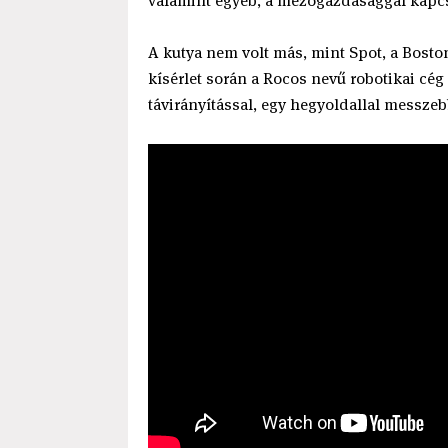
valamint egyéb, a mezőgazdasággal kapcs
A kutya nem volt más, mint Spot, a Bosto
kísérlet során a Rocos nevű robotikai cég s
távirányítással, egy hegyoldallal messzeb