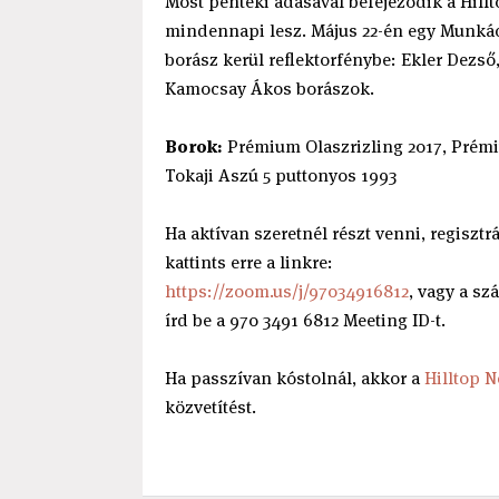
Most pénteki adásával befejeződik a Hillt
mindennapi lesz. Május 22-én egy Munkácsy
borász kerül reflektorfénybe: Ekler Dezső
Kamocsay Ákos borászok.
Borok:
Prémium Olaszrizling 2017, Prémi
Tokaji Aszú 5 puttonyos 1993
Ha aktívan szeretnél részt venni, regisztr
kattints erre a linkre:
https://zoom.us/j/97034916812
, vagy a sz
írd be a 970 3491 6812 Meeting ID-t.
Ha passzívan kóstolnál, akkor a
Hilltop 
közvetítést.