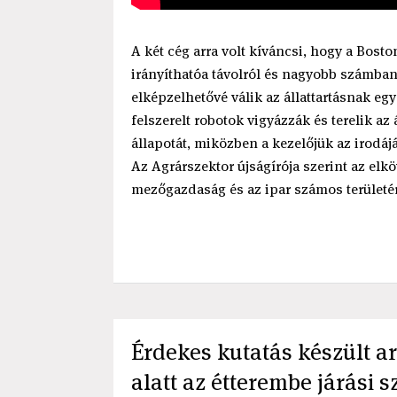
A két cég arra volt kíváncsi, hogy a Bost
irányíthatóa távolról és nagyobb számba
elképzelhetővé válik az állattartásnak eg
felszerelt robotok vigyázzák és terelik a
állapotát, miközben a kezelőjük az irodájá
Az Agrárszektor újságírója szerint az el
mezőgazdaság és az ipar számos területér
Érdekes kutatás készült a
alatt az étterembe járási 