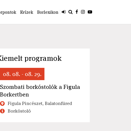
orpontok
Kvízek
Borlexikon
Kiemelt programok
08. 08. - 08. 29.
Szombati borkóstolók a Figula
Borkertben
Figula Pincészet, Balatonfüred
Borkóstoló