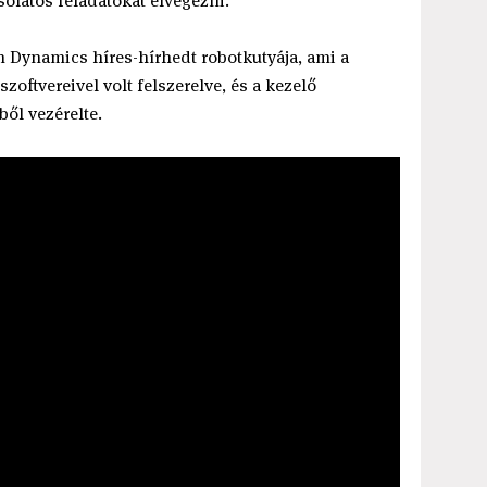
olatos feladatokat elvégezni.
n Dynamics híres-hírhedt robotkutyája, ami a
zoftvereivel volt felszerelve, és a kezelő
ből vezérelte.