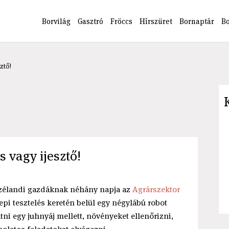
Borvilág
Gasztró
Fröccs
Hírszüret
Bornaptár
B
ztő!
s vagy ijesztő!
j-zélandi gazdáknak néhány napja az
Agrárszektor
epi tesztelés keretén belül egy négylábú robot
tni egy juhnyáj mellett, növényeket ellenőrizni,