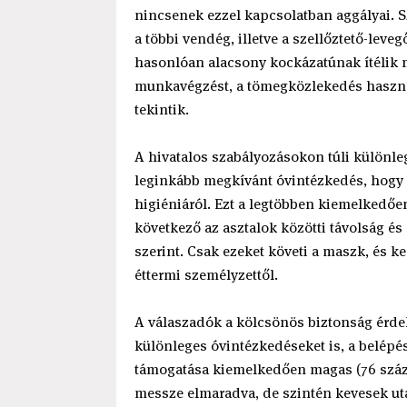
nincsenek ezzel kapcsolatban aggályai. S
a többi vendég, illetve a szellőztető-lev
hasonlóan alacsony kockázatúnak ítélik 
munkavégzést, a tömegközlekedés haszná
tekintik.
A hivatalos szabályozásokon túli különle
leginkább megkívánt óvintézkedés, hogy
higiéniáról. Ezt a legtöbben kiemelkedőe
következő az asztalok közötti távolság és
szerint. Csak ezeket követi a maszk, és k
éttermi személyzettől.
A válaszadók a kölcsönös biztonság érde
különleges óvintézkedéseket is, a belépés
támogatása kiemelkedően magas (76 száz
messze elmaradva, de szintén kevesek uta