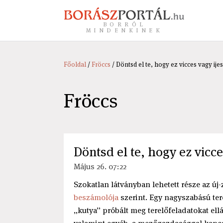
BORRÓL
MINDENKINEK
Főoldal
/
Fröccs
/ Döntsd el te, hogy ez vicces vagy ijes
Fröccs
Döntsd el te, hogy ez vicce
Május 26. 07:22
Szokatlan látványban lehetett része az ú
beszámolója
szerint. Egy nagyszabású ter
„kutya” próbált meg terelőfeladatokat ellá