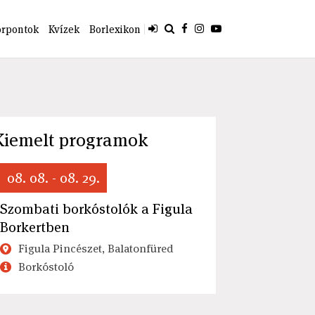
orpontok
Kvízek
Borlexikon
Kiemelt programok
08. 08. - 08. 29.
Szombati borkóstolók a Figula
Borkertben
Figula Pincészet, Balatonfüred
Borkóstoló