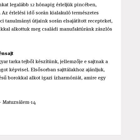
nkat legalább 12 hónapig érleljük pincében,
 Az érlelési idő során kialakuló természetes
ci tanulmányi útjaink során elsajátított recepteket,
inkkal alkottuk meg családi manufaktúránk zászlós
énsajt
ar tarka tejből készítünk, jellemzője e sajtnak a
ot képvisel. Elsősorban sajttálakhoz ajánljuk,
lésű borokkal alkot igazi ízharmóniát, amire egy
a - Matuzsálem-14