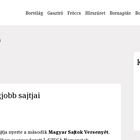
Borvilág
Gasztró
Fröccs
Hírszüret
Bornaptár
B
i
obb sajtjai
jtja nyerte a második
Magyar Sajtok Versenyét
.