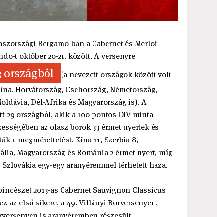
aszországi Bergamo-ban a Cabernet és Merlot
do-t október 20-21. között. A versenyre
3 országból
(a nevezett országok között volt
 Kína, Horvátország, Csehország, Németország,
Moldávia, Dél-Afrika és Magyarország is). A
tt 29 országból, akik a 100 pontos OIV minta
szességében az olasz borok 33 érmet nyertek és
k a megmérettetést. Kína 11, Szerbia 8,
trália, Magyarország és Románia 2 érmet nyert, míg
s Szlovákia egy-egy aranyéremmel térhetett haza.
 pincészet 2013-as Cabernet Sauvignon Classicus
z az első sikere, a 49. Villányi Borversenyen,
rversenyen is aranyéremben részesült.