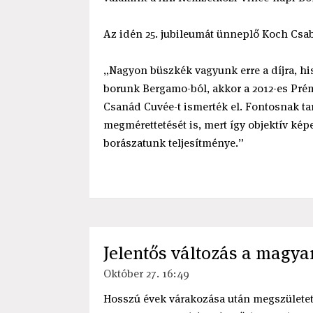
Az idén 25. jubileumát ünneplő Koch Csa
„Nagyon büszkék vagyunk erre a díjra, hi
borunk Bergamo-ból, akkor a 2012-es Pré
Csanád Cuvée-t ismerték el. Fontosnak ta
megmérettetését is, mert így objektív ké
borászatunk teljesítménye.”
Jelentős változás a magya
Október 27. 16:49
Hosszú évek várakozása után megszületett