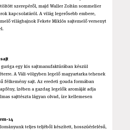
töltött szerepéről, majd Waller Zoltán sommelier
rok kapcsolatáról. A világ legerősebb embere,
őemelő világbajnok Fekete Miklós sajtemelő versenyt
l.
sajt
 guriga egy kis sajtmanufaktúrában készül
éterre. A Váli-völgyben legelő magyartarka tehenek
lésű félkemény sajt. Az eredeti gouda formában
napfény, ízében a gazdag legelők aromáját adja
almas sajttészta lágyan olvad, íze kellemesen
lem-14
lományunk teljes teljéből készített, hosszúérlelésű,