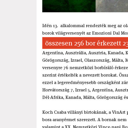
Idén 13. alkalommal rendezték meg az ol
borok világversenyét az Emozioni Dal Mon
összesen 256 bor érkezett 2
Argentína, Ausztrália, Ausztria, Kanada,
Görögország, Izrael, Olaszország, Málta, 
versenyre 76 nemzetközi borbíráló érkeze
szerint értékelték a nevezett borokat. Ös
ezzel a legeredményesebb országként zártá
Horvátország 7, Izrael 5, Argentína, Ausz
Dél-Afrika, Kanada, Málta, Görögország é
Koch Csaba villányi birtokának, a VinArt
bora aranyérmet szerezett. A bornak nem e
valamint a XX. Nemzetközi Vince-napi Bo