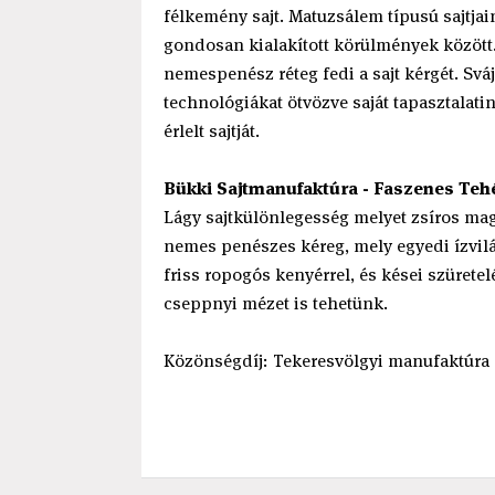
félkemény sajt. Matuzsálem típusú sajtjai
gondosan kialakított körülmények között.
nemespenész réteg fedi a sajt kérgét. Sváj
technológiákat ötvözve saját tapasztalat
érlelt sajtját.
Bükki Sajtmanufaktúra - Faszenes Teh
Lágy sajtkülönlegesség melyet zsíros magy
nemes penészes kéreg, mely egyedi ízvilág
friss ropogós kenyérrel, és kései szürete
cseppnyi mézet is tehetünk.
Közönségdíj: Tekeresvölgyi manufaktúr