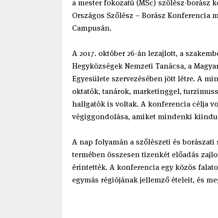
a mester fokozatú (MSc) szőlész-borász k
Országos Szőlész – Borász Konferencia me
Campusán.
A 2017. október 26-án lezajlott, a szakem
Hegyközségek Nemzeti Tanácsa, a Magyar 
Egyesülete szervezésében jött létre. A mi
oktatók, tanárok, marketinggel, turzimus
hallgatók is voltak. A konferencia célja
végiggondolása, amiket mindenki kiindu
A nap folyamán a szőlészeti és borászati
termében összesen tizenkét előadás zajl
érintették. A konferencia egy közös falat
egymás régiójának jellemző ételeit, és meg