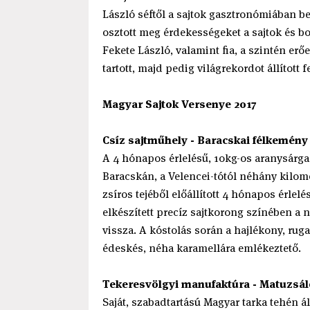
László séftől a sajtok gasztronómiában be
osztott meg érdekességeket a sajtok és bo
Fekete László, valamint fia, a szintén er
tartott, majd pedig világrekordot állított fe
Magyar Sajtok Versenye 2017
Csíz sajtműhely - Baracskai félkemény 
A 4 hónapos érlelésű, 10kg-os aranysárga
Baracskán, a Velencei-tótól néhány kilom
zsíros tejéből előállított 4 hónapos érle
elkészített precíz sajtkorong színében a 
vissza. A kóstolás során a hajlékony, rug
édeskés, néha karamellára emlékeztető.
Tekeresvölgyi manufaktúra - Matuzsá
Saját, szabadtartású Magyar tarka tehén ál