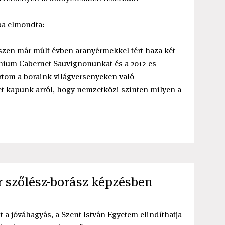
ba elmondta:
szen már múlt évben aranyérmekkel tért haza két
mium Cabernet Sauvignonunkat és a 2012-es
rtom a boraink világversenyeken való
pet kapunk arról, hogy nemzetközi szinten milyen a
r szőlész-borász képzésben
 a jóváhagyás, a Szent István Egyetem elindíthatja