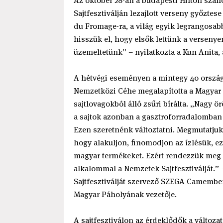
Az október 28-án a budapesti Hilton szá
Sajtfesztiválján lezajlott verseny győztes
du Fromage-ra, a világ egyik legrangosa
hisszük el, hogy elsők lettünk a versenyen
üzemeltetünk” – nyilatkozta a Kun Anita, 
A hétvégi eseményen a mintegy 40 ország
Nemzetközi Céhe megalapította a Magyar P
sajtlovagokból álló zsűri bírálta. „Nagy 
a sajtok azonban a gasztroforradalomban
Ezen szeretnénk változtatni. Megmutatjuk
hogy alakuljon, finomodjon az ízlésük, e
magyar termékeket. Ezért rendezzük meg é
alkalommal a Nemzetek Sajtfesztiválját.
Sajtfesztiválját szervező SZEGA Camember
Magyar Páholyának vezetője.
A sajtfesztiválon az érdeklődők a változa