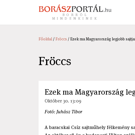
BORRÓL
MINDENKINEK
Főoldal
/
Fröccs
/ Ezek ma Magyarország legjobb sajtja
Fröccs
Ezek ma Magyarország legj
Október 30. 13:09
Fotó: Juhász Tibor
A baracskai Csíz sajtműhely félkemény sa