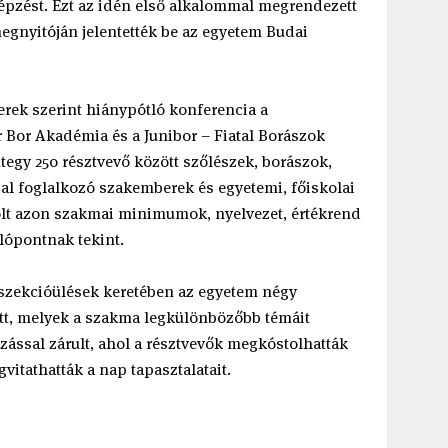
épzést. Ezt az idén első alkalommal megrendezett
gnyitóján jelentették be az egyetem Budai
berek szerint hiánypótló konferencia a
Bor Akadémia és a Junibor – Fiatal Borászok
ntegy 250 résztvevő között szőlészek, borászok,
sal foglalkozó szakemberek és egyetemi, főiskolai
 volt azon szakmai minimumok, nyelvezet, értékrend
lópontnak tekint.
 szekcióülések keretében az egyetem négy
ott, melyek a szakma legkülönbözőbb témáit
ozással zárult, ahol a résztvevők megkóstolhatták
vitathatták a nap tapasztalatait.