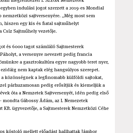
llóban megrendezett I. SZEGA Nemezetek
e egyben indulási jogot szerzett a 2019-es Mondial
bb nemzetközi sajtversenyére. „Még most sem
, hiszen egy kis és fiatal sajtműhelyt
a Csíz Sajtműhely vezetője.
ot és 6000 tagot számláló Sajtmesterek
áholyt, a versenyre nevezett pedig francia
örömünkre a gasztrokultúra egyre nagyobb teret nyer,
 ezidáig nem kaptak elég hangsúlyos szerepet.
 a közönségnek a legfinomabb külföldi sajtokat,
zzel párhuzamosan pedig erősítjük és kiemeljük a
vek óta a Nemzetek Sajtversenyét, idén pedig első
” – mondta Gábossy Ádám, az I. Nemezetek
t Kft. ügyvezetője, a Sajtmesterek Nemzetközi Céhe
tos kóstoló mellett előadást hallhattak Jámbor