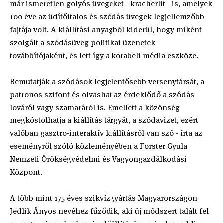
már ismeretlen golyós üvegeket - kracherlit - is, amelyek
100 éve az üdítőitalos és szódás üvegek legjellemzőbb
fajtája volt. A kiállítási anyagból kiderül, hogy miként
szolgált a szódásüveg politikai üzenetek
továbbítójaként, és lett így a korabeli média eszköze.
Bemutatják a szódások legjelentősebb versenytársát, a
patronos szifont és olvashat az érdeklődő a szódás
lováról vagy szamaráról is. Emellett a közönség
megkóstolhatja a kiállítás tárgyát, a szódavizet, ezért
valóban gasztro-interaktív kiállításról van szó - írta az
eseményről szóló közleményében a Forster Gyula
Nemzeti Örökségvédelmi és Vagyongazdálkodási
Központ.
A több mint 175 éves szikvízgyártás Magyarországon
Jedlik Ányos nevéhez fűződik, aki új módszert talált fel