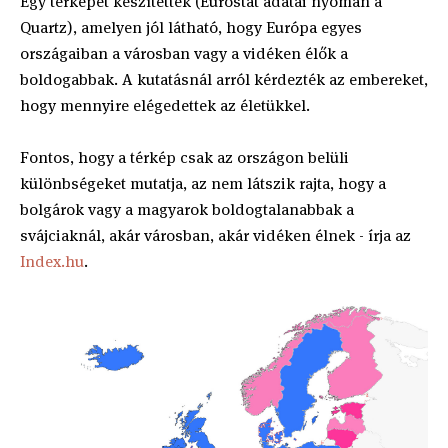
Egy térképet készítettek (Eurostat adatai nyomán a
Quartz), amelyen jól látható, hogy Európa egyes
országaiban a városban vagy a vidéken élők a
boldogabbak. A kutatásnál arról kérdezték az embereket,
hogy mennyire elégedettek az életükkel.
Fontos, hogy a térkép csak az országon belüli
különbségeket mutatja, az nem látszik rajta, hogy a
bolgárok vagy a magyarok boldogtalanabbak a
svájciaknál, akár városban, akár vidéken élnek - írja az
Index.hu
.