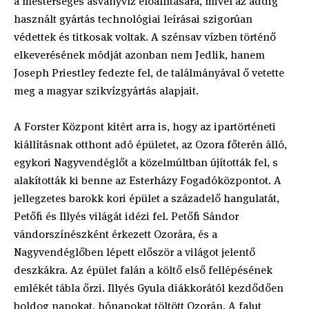
a mesterséges ásványvíz előállítására, mivel az addig
használt gyártás technológiai leírásai szigorúan
védettek és titkosak voltak. A szénsav vízben történő
elkeverésének módját azonban nem Jedlik, hanem
Joseph Priestley fedezte fel, de találmányával ő vetette
meg a magyar szikvízgyártás alapjait.
A Forster Központ kitért arra is, hogy az ipartörténeti
kiállításnak otthont adó épületet, az Ozora főterén álló,
egykori Nagyvendéglőt a közelmúltban újították fel, s
alakították ki benne az Esterházy Fogadóközpontot. A
jellegzetes barokk kori épület a századelő hangulatát,
Petőfi és Illyés világát idézi fel. Petőfi Sándor
vándorszínészként érkezett Ozorára, és a
Nagyvendéglőben lépett először a világot jelentő
deszkákra. Az épület falán a költő első fellépésének
emlékét tábla őrzi. Illyés Gyula diákkorától kezdődően
boldog napokat, hónapokat töltött Ozorán. A falut