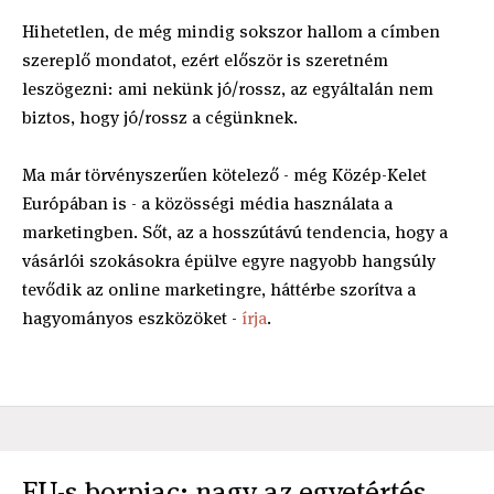
Hihetetlen, de még mindig sokszor hallom a címben
szereplő mondatot, ezért először is szeretném
leszögezni: ami nekünk jó/rossz, az egyáltalán nem
biztos, hogy jó/rossz a cégünknek.
Ma már törvényszerűen kötelező - még Közép-Kelet
Európában is - a közösségi média használata a
marketingben. Sőt, az a hosszútávú tendencia, hogy a
vásárlói szokásokra épülve egyre nagyobb hangsúly
tevődik az online marketingre, háttérbe szorítva a
hagyományos eszközöket -
írja
.
EU-s borpiac: nagy az egyetértés