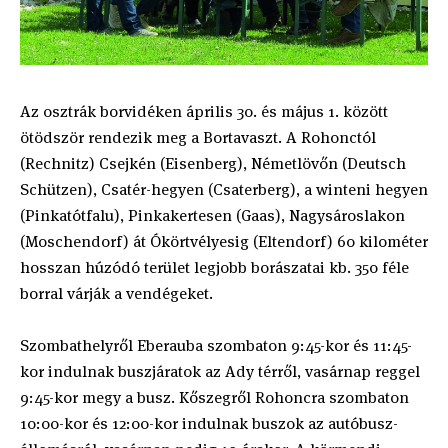
Az osztrák borvidéken április 30. és május 1. között
ötödször rendezik meg a Bortavaszt. A Rohonctól
(Rechnitz) Csejkén (Eisenberg), Németlövőn (Deutsch
Schützen), Csatér-hegyen (Csaterberg), a winteni hegyen
(Pinkatótfalu), Pinkakertesen (Gaas), Nagysároslakon
(Moschendorf) át Ókörtvélyesig (Eltendorf) 60 kilométer
hosszan húzódó terület legjobb borászatai kb. 350 féle
borral várják a vendégeket.
Szombathelyről Eberauba szombaton 9:45-kor és 11:45-
kor indulnak buszjáratok az Ady térről, vasárnap reggel
9:45-kor megy a busz. Kőszegről Rohoncra szombaton
10:00-kor és 12:00-kor indulnak buszok az autóbusz-