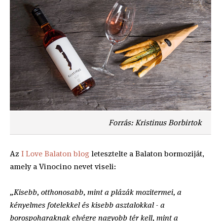
Forrás: Kristinus Borbirtok
Az
I Love Balaton blog
letesztelte a Balaton bormoziját,
amely a Vinocino nevet viseli:
„Kisebb, otthonosabb, mint a plázák mozitermei, a
kényelmes fotelekkel és kisebb asztalokkal - a
borospoharaknak elvégre nagyobb tér kell, mint a