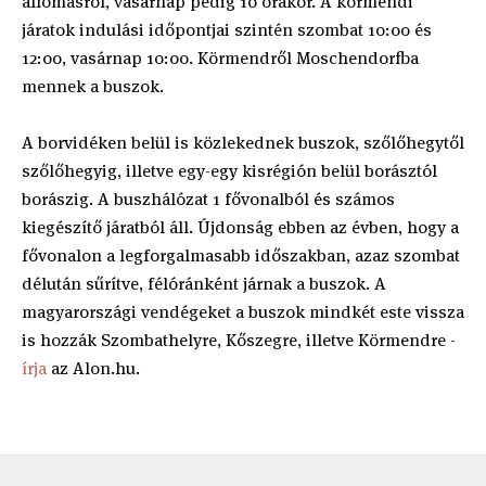
állomásról, vasárnap pedig 10 órakor. A körmendi
járatok indulási időpontjai szintén szombat 10:00 és
12:00, vasárnap 10:00. Körmendről Moschendorfba
mennek a buszok.
A borvidéken belül is közlekednek buszok, szőlőhegytől
szőlőhegyig, illetve egy-egy kisrégión belül borásztól
borászig. A buszhálózat 1 fővonalból és számos
kiegészítő járatból áll. Újdonság ebben az évben, hogy a
fővonalon a legforgalmasabb időszakban, azaz szombat
délután sűrítve, félóránként járnak a buszok. A
magyarországi vendégeket a buszok mindkét este vissza
is hozzák Szombathelyre, Kőszegre, illetve Körmendre -
írja
az Alon.hu.