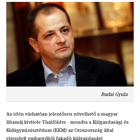
Budai Gyula
Az idén várhatóan jelentősen növelhető a magyar
libamáj kivitele Thaiföldre - mondta a Külgazdasági és
Külügyminisztérium (KKM) az Oroszország által
elrendelt embargóból fakadó külgazdasági