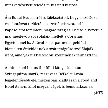
intézkedésekért felelős miniszteri biztosa.
Ám Budai Gyula arról is tájékoztatott, hogy a szőlészet
és a borászat területén szeretnének szorosabb
kapcsolatot teremteni Magarország és Thaiföld között, a
már meglévő kapcsolataik mellett a Corvinus
Egyetemmel is. A távol-kelei partnerek például
kiemelten érdeklődnek a szárazságtűrő szőlőfajták
iránt, amelyeket Thaiföldön szeretnének termeszteni.
A miniszteri biztos thaiföldi látogatása után
Szingapúrba utazik, részt vesz Délkelet-Ázsia
legjelentősebb élelmiszeripari kiállításán a Food and
Hotel Asia-n, ahol magyar cégek is bemutatkoznak.
(MTI)