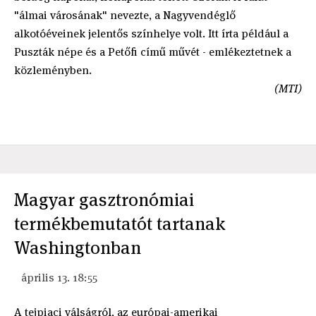
"álmai városának" nevezte, a Nagyvendéglő
alkotóéveinek jelentős színhelye volt. Itt írta például a
Puszták népe és a Petőfi című művét - emlékeztetnek a
közleményben.
(MTI)
Magyar gasztronómiai
termékbemutatót tartanak
Washingtonban
április 13. 18:55
A tejpiaci válságról, az európai-amerikai