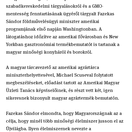
szabadkereskedelmi tárgyalásokról és a GMO-
mentesség fenntartásának ügyéről tárgyalt Fazekas
Sándor földművelésügyi miniszter amerikai
programjának első napján Washingtonban. A
látogatáshoz időzítve az amerikai fővárosban és New
Yorkban gasztronómiai termékbemutatót is tartanak a
magyar minőségi konyháról és borokról.
A magyar tárcavezető az amerikai agrártárca
miniszterhelyettesével, Michael Scuseval folytatott
megbeszéléseket, előadást tartott az Amerikai Magyar
Üzleti Tanács képviselőinek, és részt vett két, igen
sikeresnek bizonyult magyar agrártermék-bemutatón.
Fazekas Sándor elmondta, hogy Magyarországnak az a
célja, hogy minél több minőségi élelmiszer jusson el az
Újvilágba. Ilyen élelmiszernek nevezte a