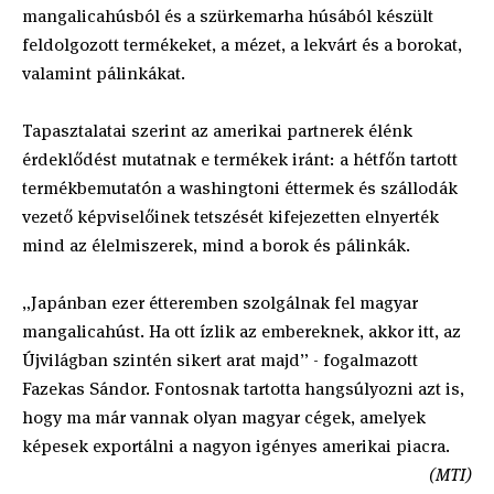
mangalicahúsból és a szürkemarha húsából készült
feldolgozott termékeket, a mézet, a lekvárt és a borokat,
valamint pálinkákat.
Tapasztalatai szerint az amerikai partnerek élénk
érdeklődést mutatnak e termékek iránt: a hétfőn tartott
termékbemutatón a washingtoni éttermek és szállodák
vezető képviselőinek tetszését kifejezetten elnyerték
mind az élelmiszerek, mind a borok és pálinkák.
„Japánban ezer étteremben szolgálnak fel magyar
mangalicahúst. Ha ott ízlik az embereknek, akkor itt, az
Újvilágban szintén sikert arat majd” - fogalmazott
Fazekas Sándor. Fontosnak tartotta hangsúlyozni azt is,
hogy ma már vannak olyan magyar cégek, amelyek
képesek exportálni a nagyon igényes amerikai piacra.
(MTI)