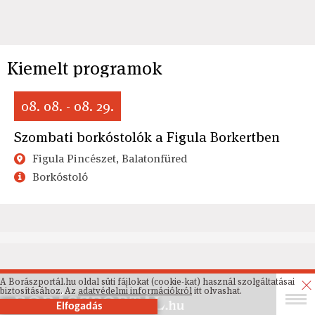
Kiemelt programok
08. 08. - 08. 29.
Szombati borkóstolók a Figula Borkertben
Figula Pincészet, Balatonfüred
Borkóstoló
A Borászportál.hu oldal süti fájlokat (cookie-kat) használ szolgáltatásai
biztosításához. Az
adatvédelmi információkról
itt olvashat.
Elfogadás