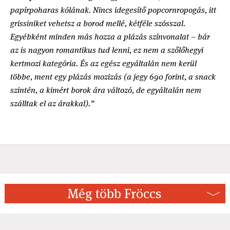
papírpoharas kólának. Nincs idegesítő popcornropogás, itt
grissiniket vehetsz a borod mellé, kétféle szósszal.
Egyébként minden más hozza a plázás színvonalat – bár
az is nagyon romantikus tud lenni, ez nem a szőlőhegyi
kertmozi kategória. És az egész egyáltalán nem kerül
többe, ment egy plázás mozizás (a jegy 690 forint, a snack
szintén, a kimért borok ára változó, de egyáltalán nem
szálltak el az árakkal).”
Még több Fröccs