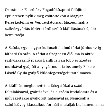
Ozorán, az Esterházy Fogadóközpont felújított
épületében nyílik meg csütörtökön a Magyar
Kereskedelmi és Vendéglátóipari Múzeumnak a
szikvízgyártás történetéről szóló kiállításának újabb
bemutatója.
A Szóda, egy magyar kultuszital című tárlat június 12-ig
látható Ozorán. A tárlat a Szegeden élő, ma is aktív
szikvízkészítő iparos Bánffi István több évtizedes
munkával gyűjtött anyagát mutatja be, amely Fekete
László Gyula gyűjtő különlegességeit tartalmazza.
A kiállítás megismerteti a látogatókat a szóda
feltalálásával, gyártásával és a szóda irodalomra és a
művészetekre gyakorolt hatásával is. Nemcsak a
szódásüveg klasszikus formáit mutatják be, hanem a ma