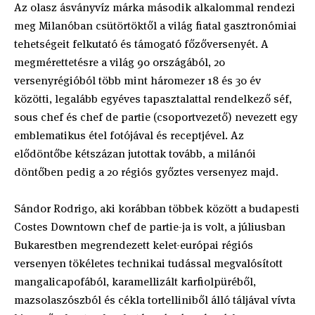
Az olasz ásványvíz márka második alkalommal rendezi
meg Milanóban csütörtöktől a világ fiatal gasztronómiai
tehetségeit felkutató és támogató főzőversenyét. A
megmérettetésre a világ 90 országából, 20
versenyrégióból több mint háromezer 18 és 30 év
közötti, legalább egyéves tapasztalattal rendelkező séf,
sous chef és chef de partie (csoportvezető) nevezett egy
emblematikus étel fotójával és receptjével. Az
elődöntőbe kétszázan jutottak tovább, a milánói
döntőben pedig a 20 régiós győztes versenyez majd.
Sándor Rodrigo, aki korábban többek között a budapesti
Costes Downtown chef de partie-ja is volt, a júliusban
Bukarestben megrendezett kelet-európai régiós
versenyen tökéletes technikai tudással megvalósított
mangalicapofából, karamellizált karfiolpüréből,
mazsolaszószból és cékla tortelliniből álló táljával vívta