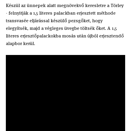
Készül az ünnepek alatt megnövekvő keresletre a Törley
- felnyitják a 1,5 literes palackban erjesztett méthode
transvasée eljárással készülő pezsgőket, hogy
elegyítsék, majd a végleges üvegbe töltsék őket. A 1,5
literes erjesztőpalackokba mosás után újból erjesztendő
alapbor kerül.