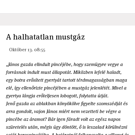
A halhatatlan mustgáz
Október 13. 08:55
„János gazda elindult pincéjébe, hogy szemügyre vegye a
forrásnak indult must állapotát. Miközben lefelé haladt,
egy botra erősített gyertyát tartott térdmagasságban maga
elé, így ellenőrizte pincéjében a mustgáz jelenlétét. Mivel a
gyertya lángja erőteljesen lobogott, folytatta útját.
Jenő gazda az ablakban könyökölve figyelte szomszédját és
arra gondolt, vajon János miért nem vezetteti be végre a
pincébe az áramot? Bár igen fáradt volt az egész napos
szüretelés után, mégis úgy döntött, ő is leszalad körülnézni
saját borospincéjébe. A bejáratnál felkapcsolta a villanyt és