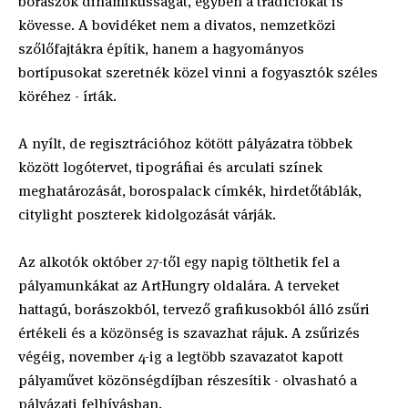
borászok dinamikusságát, egyben a tradíciókat is
kövesse. A bovidéket nem a divatos, nemzetközi
szőlőfajtákra építik, hanem a hagyományos
bortípusokat szeretnék közel vinni a fogyasztók széles
köréhez - írták.
A nyílt, de regisztrációhoz kötött pályázatra többek
között logótervet, tipográfiai és arculati színek
meghatározását, borospalack címkék, hirdetőtáblák,
citylight poszterek kidolgozását várják.
Az alkotók október 27-től egy napig tölthetik fel a
pályamunkákat az ArtHungry oldalára. A terveket
hattagú, borászokból, tervező grafikusokból álló zsűri
értékeli és a közönség is szavazhat rájuk. A zsűrizés
végéig, november 4-ig a legtöbb szavazatot kapott
pályaművet közönségdíjban részesítik - olvasható a
pályázati felhívásban.