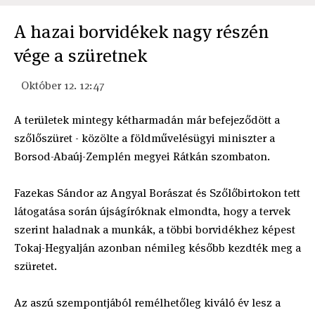
A hazai borvidékek nagy részén
vége a szüretnek
Október 12. 12:47
A területek mintegy kétharmadán már befejeződött a
szőlőszüret - közölte a földművelésügyi miniszter a
Borsod-Abaúj-Zemplén megyei Rátkán szombaton.
Fazekas Sándor az Angyal Borászat és Szőlőbirtokon tett
látogatása során újságíróknak elmondta, hogy a tervek
szerint haladnak a munkák, a többi borvidékhez képest
Tokaj-Hegyalján azonban némileg később kezdték meg a
szüretet.
Az aszú szempontjából remélhetőleg kiváló év lesz a