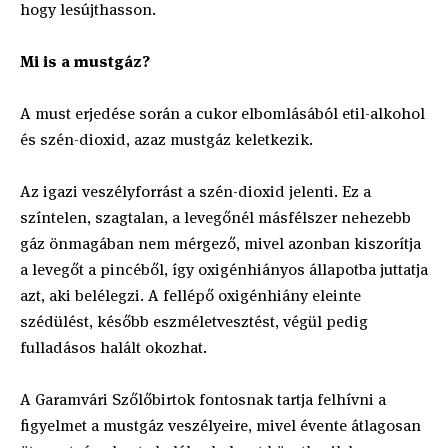
hogy lesújthasson.
Mi is a mustgáz?
A must erjedése során a cukor elbomlásából etil-alkohol
és szén-dioxid, azaz mustgáz keletkezik.
Az igazi veszélyforrást a szén-dioxid jelenti. Ez a
színtelen, szagtalan, a levegőnél másfélszer nehezebb
gáz önmagában nem mérgező, mivel azonban kiszorítja
a levegőt a pincéből, így oxigénhiányos állapotba juttatja
azt, aki belélegzi. A fellépő oxigénhiány eleinte
szédülést, később eszméletvesztést, végül pedig
fulladásos halált okozhat.
A Garamvári Szőlőbirtok fontosnak tartja felhívni a
figyelmet a mustgáz veszélyeire, mivel évente átlagosan