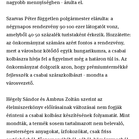
nagyobb mennyiségben - árulta el.
Szarvas Péter független polgármester elárulta: a
négynapos rendezvény 90-100 ezer látogatót vonz,
amelyből 40-50 százalék turistaként érkezik. Hozzátette:
az önkormányzat számára azért fontos a rendezvény,
mert a városhoz kötődő egyik hungarikumra, a csabai
kolbászra hívja fel a figyelmet még a határon túl is. Az
önkormányzat dolgozik azon, hogy prémiumtermékké
fejlesszék a csabai szárazkolbászt - mondta a
városvezető.
Hégely Sándor és Ambrus Zoltán szerint az
élelmiszerkönyv előírásainak változásai nem fogják
érinteni a csabai kolbász készítésének folyamatát. Mint
mondták, a termék sosem tartalmazott nem belevaló,
mesterséges anyagokat, ízfokozókat, csak friss