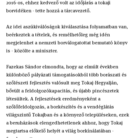
2016-os, ehhez kedvező volt az időjárás a tokaji
borvidéken - tette hozzá a tárcavezető.
Az idei aszúkiválóságok kiválasztása folyamatban van,
beérkeztek a tételek, és remélhetőleg még idén
megjelenhet a nemzeti borválogatottat bemutató könyv
is - közölte a miniszter.
Fazekas Sándor elmondta, hogy az elmúlt években
különböző pályázati támogatásokból több borászati és
szőlészeti fejlesztés valósult meg Tokaj-Hegyalján,
bővült a feldolgozókapacitás, és újabb pincészetek
létesültek. A fejlesztések eredményeként a
szőlőfeldolgozás, a borkészítés és a vendéglátás
világszintű Tokajban és a környező településeken, ezek
a beruházások elengedhetetlenek ahhoz, hogy Tokaj
megtartsa előkelő helyét a világ borkínálatában -