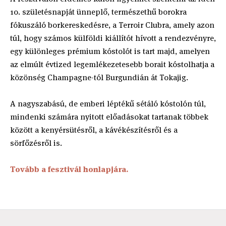
10. születésnapját ünneplő, természethű borokra
fókuszáló borkereskedésre, a Terroir Clubra, amely azon
túl, hogy számos külföldi kiállítót hívott a rendezvényre,
egy különleges prémium kóstolót is tart majd, amelyen
az elmúlt évtized legemlékezetesebb borait kóstolhatja a
közönség Champagne-tól Burgundián át Tokajig.
A nagyszabású, de emberi léptékű sétáló kóstolón túl,
mindenki számára nyitott előadásokat tartanak többek
között a kenyérsütésről, a kávékészítésről és a
sörfőzésről is.
Tovább a fesztivál honlapjára.