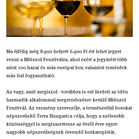
Ma éjfélig még 8.900 helyett 6.900 Ft-ért lehet jegyet
venni a Mitiszol Fesztiválra, ahol ezért a jegyárért több
mint 100 hazai és más európai bor, valamint temérdek
más ital fogyasztható.
Az vagy, amit megiszol - továbbra is ezt hirdeti az idén
harmadik alkalommal megrendezésre kerülő Mitiszol
Fesztivál. Az esemény szervezője, a természethű borokat
népszerűsítő Terra Hungarica célja, hogy a szélesebb
közönséggel is megismertesse az évről évre egyre
nagyobb népszerűségnek örvendő borkategóriát.