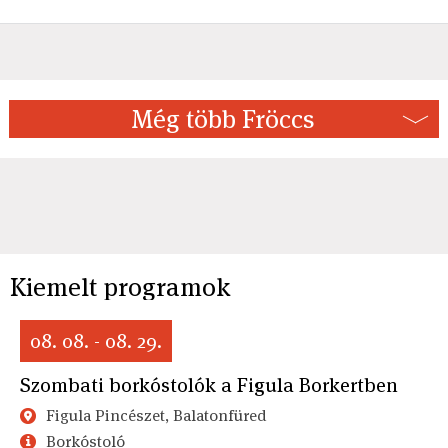
Még több Fröccs
Kiemelt programok
08. 08. - 08. 29.
Szombati borkóstolók a Figula Borkertben
Figula Pincészet, Balatonfüred
Borkóstoló