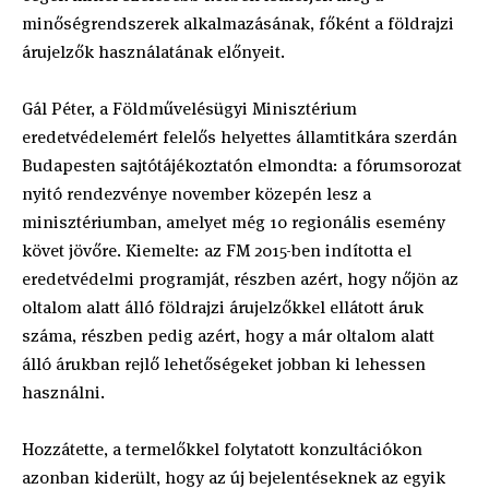
minőségrendszerek alkalmazásának, főként a földrajzi
árujelzők használatának előnyeit.
Gál Péter, a Földművelésügyi Minisztérium
eredetvédelemért felelős helyettes államtitkára szerdán
Budapesten sajtótájékoztatón elmondta: a fórumsorozat
nyitó rendezvénye november közepén lesz a
minisztériumban, amelyet még 10 regionális esemény
követ jövőre. Kiemelte: az FM 2015-ben indította el
eredetvédelmi programját, részben azért, hogy nőjön az
oltalom alatt álló földrajzi árujelzőkkel ellátott áruk
száma, részben pedig azért, hogy a már oltalom alatt
álló árukban rejlő lehetőségeket jobban ki lehessen
használni.
Hozzátette, a termelőkkel folytatott konzultációkon
azonban kiderült, hogy az új bejelentéseknek az egyik