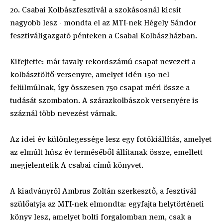
20. Csabai Kolbászfesztivál a szokásosnál kicsit
nagyobb lesz - mondta el az MTI-nek Hégely Sándor
fesztiváligazgató pénteken a Csabai Kolbászházban.
Kifejtette: már tavaly rekordszámú csapat nevezett a
kolbásztöltő-versenyre, amelyet idén 150-nel
felülmúlnak, így összesen 750 csapat méri össze a
tudását szombaton. A szárazkolbászok versenyére is
száznál több nevezést várnak.
Az idei év különlegessége lesz egy fotókiállítás, amelyet
az elmúlt húsz év terméséből állítanak össze, emellett
megjelentetik A csabai című könyvet.
A kiadványról Ambrus Zoltán szerkesztő, a fesztivál
szülőatyja az MTI-nek elmondta: egyfajta helytörténeti
könyv lesz, amelyet bolti forgalomban nem, csak a