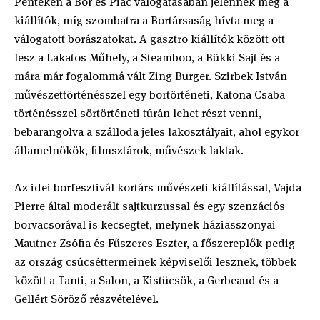
Pénteken a Bor és Piac válogatásában jelennek meg a
kiállítók, míg szombatra a Bortársaság hívta meg a
válogatott borászatokat. A gasztro kiállítók között ott
lesz a Lakatos Műhely, a Steamboo, a Bükki Sajt és a
mára már fogalommá vált Zing Burger. Szirbek István
művészettörténésszel egy bortörténeti, Katona Csaba
történésszel sörtörténeti túrán lehet részt venni,
bebarangolva a szálloda jeles lakosztályait, ahol egykor
államelnökök, filmsztárok, művészek laktak.
Az idei borfesztivál kortárs művészeti kiállítással, Vajda
Pierre által moderált sajtkurzussal és egy szenzációs
borvacsorával is kecsegtet, melynek háziasszonyai
Mautner Zsófia és Fűszeres Eszter, a főszereplők pedig
az ország csúcséttermeinek képviselői lesznek, többek
között a Tanti, a Salon, a Kistücsök, a Gerbeaud és a
Gellért Söröző részvételével.