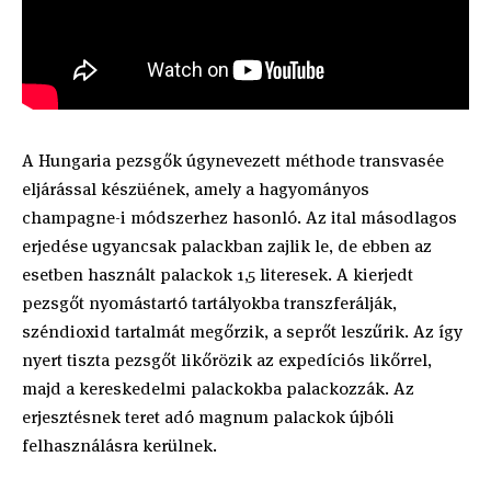
A Hungaria pezsgők úgynevezett méthode transvasée
eljárással készüének, amely a hagyományos
champagne-i módszerhez hasonló. Az ital másodlagos
erjedése ugyancsak palackban zajlik le, de ebben az
esetben használt palackok 1,5 literesek. A kierjedt
pezsgőt nyomástartó tartályokba transzferálják,
széndioxid tartalmát megőrzik, a seprőt leszűrik. Az így
nyert tiszta pezsgőt likőrözik az expedíciós likőrrel,
majd a kereskedelmi palackokba palackozzák. Az
erjesztésnek teret adó magnum palackok újbóli
felhasználásra kerülnek.