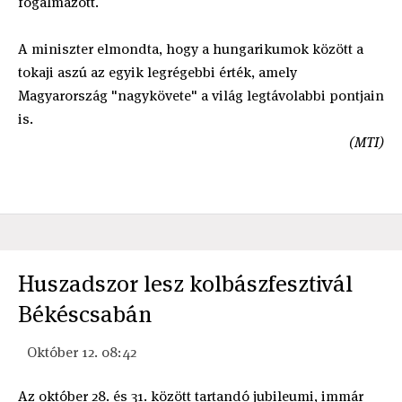
fogalmazott.
A miniszter elmondta, hogy a hungarikumok között a
tokaji aszú az egyik legrégebbi érték, amely
Magyarország "nagykövete" a világ legtávolabbi pontjain
is.
(MTI)
Huszadszor lesz kolbászfesztivál
Békéscsabán
Október 12. 08:42
Az október 28. és 31. között tartandó jubileumi, immár