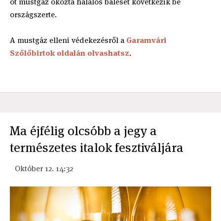
öt mustgáz okozta halálos baleset következik be
országszerte.
A mustgáz elleni védekezésről a
Garamvári
Szőlőbirtok oldalán olvashatsz
.
Ma éjfélig olcsóbb a jegy a
természetes italok fesztiváljára
Október 12. 14:32