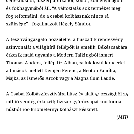
sertéshúsból, fűszerpaprikából, sóból, köménymagból
és fokhagymából áll. "A változtatás sok terméket meg
fog reformálni, de a csabai kolbásznak nincs rá
szüksége" - fogalmazott Hégely Sándor.
A fesztiváligazgató hozzátette: a huszadik rendezvény
színvonalát a világhírű fellépők is emelik, Békéscsabára
érkezik majd ugyanis a Modern Talkingból ismert
Thomas Anders, fellép Dr. Alban, rajtuk kívül koncertet
ad mások mellett Demjén Ferenc, a Neoton Família,
Majka, az Ismerős Arcok vagy a Magna Cum Laude.
A Csabai Kolbászfesztiválra húsz év alatt 57 országból 1,5
millió vendég érkezett; tízezer gyúrócsapat 100 tonna
húsból 100 kilométernyi kolbászt készített.
(MTI)