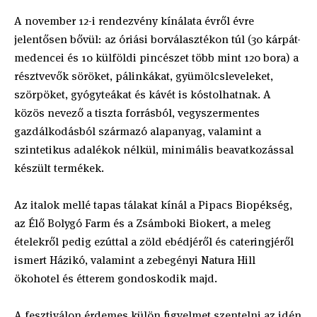
A november 12-i rendezvény kínálata évről évre
jelentősen bővül: az óriási borválasztékon túl (30 kárpát-
medencei és 10 külföldi pincészet több mint 120 bora) a
résztvevők söröket, pálinkákat, gyümölcsleveleket,
szörpöket, gyógyteákat és kávét is kóstolhatnak. A
közös nevező a tiszta forrásból, vegyszermentes
gazdálkodásból származó alapanyag, valamint a
szintetikus adalékok nélkül, minimális beavatkozással
készült termékek.
Az italok mellé tapas tálakat kínál a Pipacs Biopékség,
az Élő Bolygó Farm és a Zsámboki Biokert, a meleg
ételekről pedig ezúttal a zöld ebédjéről és cateringjéről
ismert Házikó, valamint a zebegényi Natura Hill
ökohotel és étterem gondoskodik majd.
A fesztiválon érdemes külön figyelmet szentelni az idén