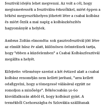
fesztivál idején lehet megvenni. Az volt a cél, hogy
megismertessék a fesztiválra érkezőkkel, miért éppen a
békési megyeszékhelyen jöhetett létre a csabai kolbász
és miért őrzik a mai napig a kolbászkészítés
hagyományát a helyiek.
Ambrus Zoltán elmondta: sok gasztrofesztivál jött létre
az elmúlt húsz év alatt, különösen örömtelinek tartja,
hogy "ebben a küzdelemben" a Csabai Kolbászfesztivál
megállta a helyét.
Kifejtette: véleménye szerint a két évtized alatt a csabai
kolbász renoméján nem kellett javítani, "arra kellett
odafigyelni, hogy a tömegessé válásával együtt ne
romoljon a minősége". Békéscsabán 50-60
kisvállalkozás abból él, hogy kolbászt gyárt. A
termékből Csehországba és Szlovákia szállítanak