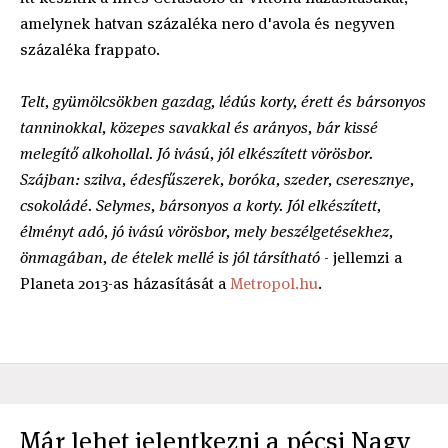
amelynek hatvan százaléka nero d'avola és negyven
százaléka frappato.
Telt, gyümölcsökben gazdag, lédús korty, érett és bársonyos
tanninokkal, közepes savakkal és arányos, bár kissé
melegítő alkohollal. Jó ivású, jól elkészített vörösbor.
Szájban: szilva, édesfűszerek, boróka, szeder, cseresznye,
csokoládé. Selymes, bársonyos a korty. Jól elkészített,
élményt adó, jó ivású vörösbor, mely beszélgetésekhez,
önmagában, de ételek mellé is jól társítható
- jellemzi a
Planeta 2013-as házasítását a
Metropol.hu
.
Már lehet jelentkezni a pécsi Nagy