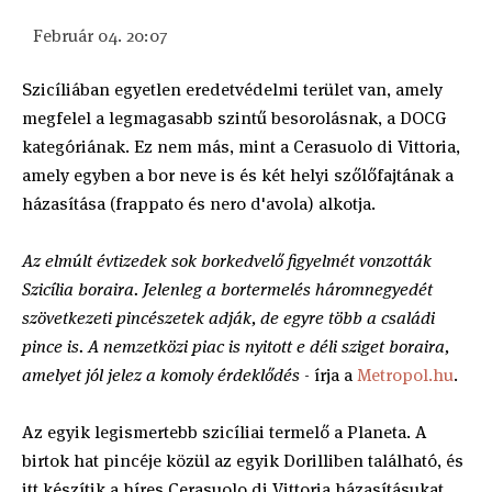
Február 04. 20:07
Szicíliában egyetlen eredetvédelmi terület van, amely
megfelel a legmagasabb szintű besorolásnak, a DOCG
kategóriának. Ez nem más, mint a Cerasuolo di Vittoria,
amely egyben a bor neve is és két helyi szőlőfajtának a
házasítása (frappato és nero d'avola) alkotja.
Az elmúlt évtizedek sok borkedvelő figyelmét vonzották
Szicília boraira. Jelenleg a bortermelés háromnegyedét
szövetkezeti pincészetek adják, de egyre több a családi
pince is. A nemzetközi piac is nyitott e déli sziget boraira,
amelyet jól jelez a komoly érdeklődés
- írja a
Metropol.hu
.
Az egyik legismertebb szicíliai termelő a Planeta. A
birtok hat pincéje közül az egyik Dorilliben található, és
itt készítik a híres Cerasuolo di Vittoria házasításukat,