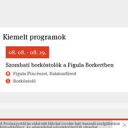
Kiemelt programok
08. 08. - 08. 29.
Szombati borkóstolók a Figula Borkertben
Figula Pincészet, Balatonfüred
Borkóstoló
A Borászportál.hu oldal süti fájlokat (cookie-kat) használ szolgáltatásai
biztosításához. Az
adatvédelmi információkról
itt olvashat.