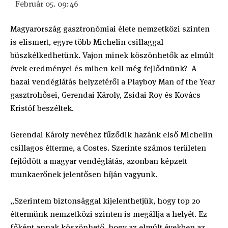
Február 05. 09:46
Magyarország gasztronómiai élete nemzetközi szinten
is elismert, egyre több Michelin csillaggal
büszkélkedhetünk. Vajon minek köszönhetők az elmúlt
évek eredményei és miben kell még fejlődnünk? A
hazai vendéglátás helyzetéről a Playboy Man of the Year
gasztrohősei, Gerendai Károly, Zsidai Roy és Kovács
Kristóf beszéltek.
Gerendai Károly nevéhez fűződik hazánk első Michelin
csillagos étterme, a Costes. Szerinte számos területen
fejlődött a magyar vendéglátás, azonban képzett
munkaerőnek jelentősen híján vagyunk.
„Szerintem biztonsággal kijelenthetjük, hogy top 20
éttermünk nemzetközi szinten is megállja a helyét. Ez
főként annak köszönhető, hogy az elmúlt években az