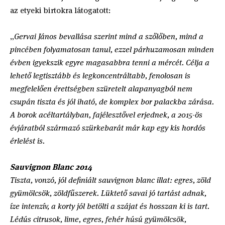
az etyeki birtokra látogatott:
„
Gervai János bevallása szerint mind a szőlőben, mind a
pincében folyamatosan tanul, ezzel párhuzamosan minden
évben igyekszik egyre magasabbra tenni a mércét. Célja a
lehető legtisztább és legkoncentráltabb, fenolosan is
megfelelően érettségben szüretelt alapanyagból nem
csupán tiszta és jól iható, de komplex bor palackba zárása.
A borok acéltartályban, fajélesztővel erjednek, a 2015-ös
évjáratból származó szürkebarát már kap egy kis hordós
érlelést is.
Sauvignon Blanc 2014
Tiszta, vonzó, jól definiált sauvignon blanc illat: egres, zöld
gyümölcsök, zöldfűszerek. Lüktető savai jó tartást adnak,
íze intenzív, a korty jól betölti a szájat és hosszan ki is tart.
Lédús citrusok, lime, egres, fehér húsú gyümölcsök,