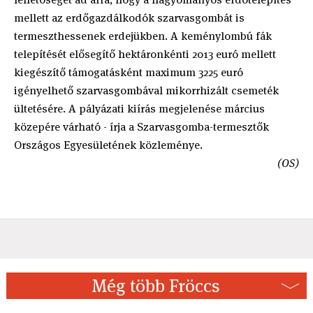
mellett az erdőgazdálkodók szarvasgombát is
termeszthessenek erdejükben. A keménylombú fák
telepítését elősegítő hektáronkénti 2013 euró mellett
kiegészítő támogatásként maximum 3225 euró
igényelhető szarvasgombával mikorrhizált csemeték
ültetésére. A pályázati kiírás megjelenése március
közepére várható - írja a Szarvasgomba-termesztők
Országos Egyesületének közleménye.
(OS)
Még több Fröccs