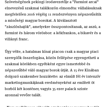
Szövetségének pekingi irodavezetője a "Furmint arcai"
elnevezésű szakmai találkozón elmondta: vállalásuknak
megfelelően 2016 végéig 11 rendezvényen népszerűsítik
a minőségi magyar borokat. A kiválasztott
"zászlóshajók", amelyekre összpontosítanak, az aszú, a
furmint és három vörösbor: a kékfrankos, a bikavér és a
villányi franc.
Úgy vélte, a hatalmas kínai piacon csak a magyar piaci
szereplők összefogása, közös fellépése egyengetheti a
szakmai körökben egyébként egyre ismertebbé és
népszerűbbé váló magyar borok útját. A 15 éve Kínában
dolgozó szakember hozzátette: az elmúlt fél év intenzív
marketingmunkájának eredményeként az említett öt
borból két konténer, vagyis 35 ezer palack szinte
azonnal vevőre talált.