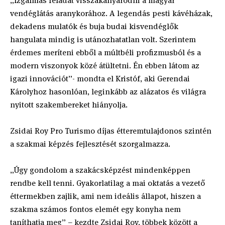
„Izgalmas feladat visszakanyarodni a magyar
vendéglátás aranykorához. A legendás pesti kávéházak,
dekadens mulatók és buja budai kisvendéglők
hangulata mindig is utánozhatatlan volt. Szerintem
érdemes meríteni ebből a múltbéli profizmusból és a
modern viszonyok közé átültetni. Én ebben látom az
igazi innovációt”- mondta el Kristóf, aki Gerendai
Károlyhoz hasonlóan, leginkább az alázatos és világra
nyitott szakembereket hiányolja.
Zsidai Roy Pro Turismo díjas étteremtulajdonos szintén
a szakmai képzés fejlesztését szorgalmazza.
„Úgy gondolom a szakácsképzést mindenképpen
rendbe kell tenni. Gyakorlatilag a mai oktatás a vezető
éttermekben zajlik, ami nem ideális állapot, hiszen a
szakma számos fontos elemét egy konyha nem
taníthatja meg” – kezdte Zsidai Roy, többek között a