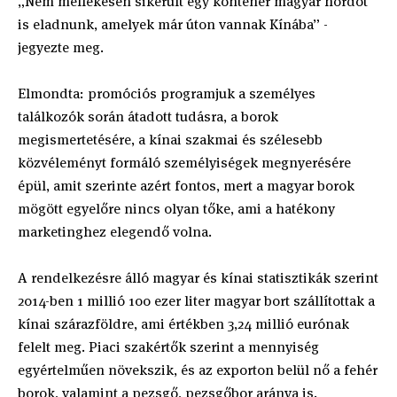
„Nem mellékesen sikerült egy konténer magyar hordót
is eladnunk, amelyek már úton vannak Kínába” -
jegyezte meg.
Elmondta: promóciós programjuk a személyes
találkozók során átadott tudásra, a borok
megismertetésére, a kínai szakmai és szélesebb
közvéleményt formáló személyiségek megnyerésére
épül, amit szerinte azért fontos, mert a magyar borok
mögött egyelőre nincs olyan tőke, ami a hatékony
marketinghez elegendő volna.
A rendelkezésre álló magyar és kínai statisztikák szerint
2014-ben 1 millió 100 ezer liter magyar bort szállítottak a
kínai szárazföldre, ami értékben 3,24 millió eurónak
felelt meg. Piaci szakértők szerint a mennyiség
egyértelműen növekszik, és az exporton belül nő a fehér
borok, valamint a pezsgő, pezsgőbor aránya is.