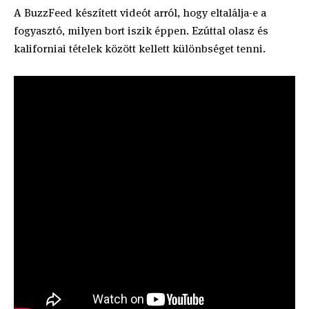
A BuzzFeed készített videót arról, hogy eltalálja-e a
fogyasztó, milyen bort iszik éppen. Ezúttal olasz és
kaliforniai tételek között kellett különbséget tenni.