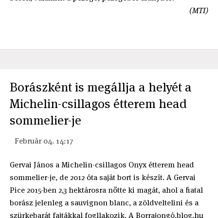
(MTI)
Borászként is megállja a helyét a
Michelin-csillagos étterem head
sommelier-je
Február 04. 14:17
Gervai János a Michelin-csillagos Onyx étterem head
sommelier-je, de 2012 óta saját bort is készít. A Gervai
Pice 2015-ben 2,3 hektárosra nőtte ki magát, ahol a fiatal
borász jelenleg a sauvignon blanc, a zöldveltelini és a
szürkebarát fajtákkal fogllakozik. A Borrajongó.blog.hu