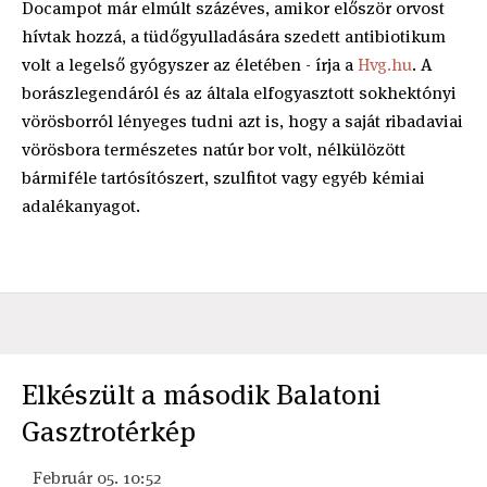
Docampot már elmúlt százéves, amikor először orvost
hívtak hozzá, a tüdőgyulladására szedett antibiotikum
volt a legelső gyógyszer az életében - írja a
Hvg.hu
. A
borászlegendáról és az általa elfogyasztott sokhektónyi
vörösborról lényeges tudni azt is, hogy a saját ribadaviai
vörösbora természetes natúr bor volt, nélkülözött
bármiféle tartósítószert, szulfitot vagy egyéb kémiai
adalékanyagot.
Elkészült a második Balatoni
Gasztrotérkép
Február 05. 10:52