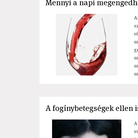
Mennyi a napi megengedhe
A
s
r
m
g
m
m
m
A fogínybetegségek ellen is
A
v