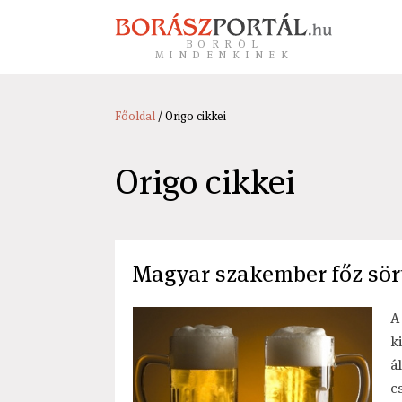
BORRÓL
MINDENKINEK
Főoldal
/ Origo cikkei
Origo cikkei
Magyar szakember főz sört
A
k
á
c