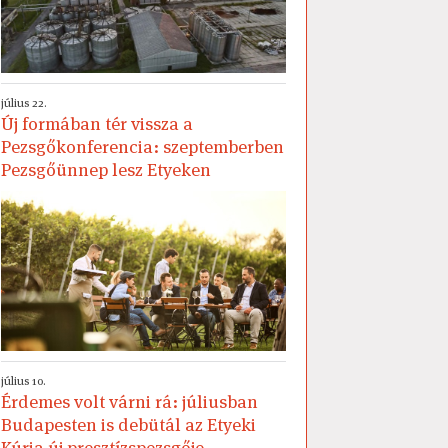
július 22.
Új formában tér vissza a
Pezsgőkonferencia: szeptemberben
Pezsgőünnep lesz Etyeken
július 10.
Érdemes volt várni rá: júliusban
Budapesten is debütál az Etyeki
Kúria új presztízspezsgője