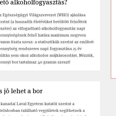
tő alkoholfogyasztás?
z Egészségügyi Világszervezet (WHO) ajánlása
zerint (a huszadik életévüket betöltött felnőttek
észére) az elfogadható alkoholfogyasztás napi
ennyiségének felső határa maximum negyven
ramm tiszta szesz: a statisztikák szerint az említett
ennyiség rendszeres napi fogyasztása 25 év
últán sem okoz alkoholos májkárosodást. Nézzük,
ennyi bor tartalmaz 40 gramm szeszt!
 jó lehet a bor
 kanadai Laval Egyetem kutatói szerint a
örösborban található vegyületek segíthetnek a