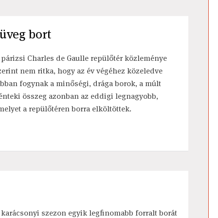
 üveg bort
 párizsi Charles de Gaulle repülőtér közleménye
zerint nem ritka, hogy az év végéhez közeledve
obban fogynak a minőségi, drága borok, a múlt
énteki összeg azonban az eddigi legnagyobb,
melyet a repülőtéren borra elköltöttek.
 karácsonyi szezon egyik legfinomabb forralt borát