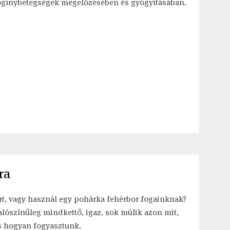
ogínybetegségek megelőzésében és gyógyításában.
ra
rt, vagy használ egy pohárka fehérbor fogainknak?
alószínűleg mindkettő, igaz, sok múlik azon mit,
s hogyan fogyasztunk.