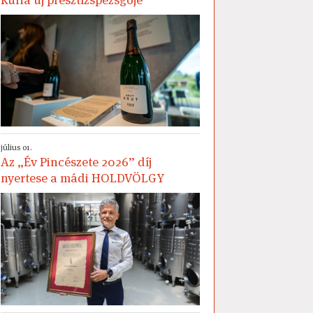
július 01.
Az „Év Pincészete 2026” díj
nyertese a mádi HOLDVÖLGY