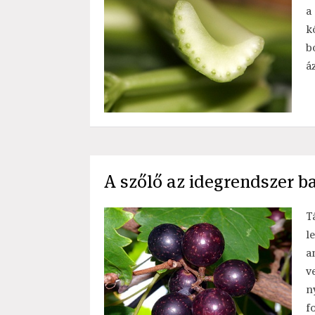
a
k
b
á
A szőlő az idegrendszer ba
T
l
a
v
n
f