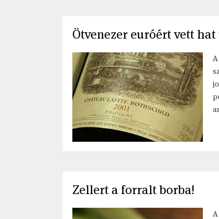
Ötvenezer euróért vett hat
A
s
j
p
a
Zellert a forralt borba!
A