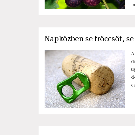
m
Napközben se fröccsöt, se
A
d
u
d
c