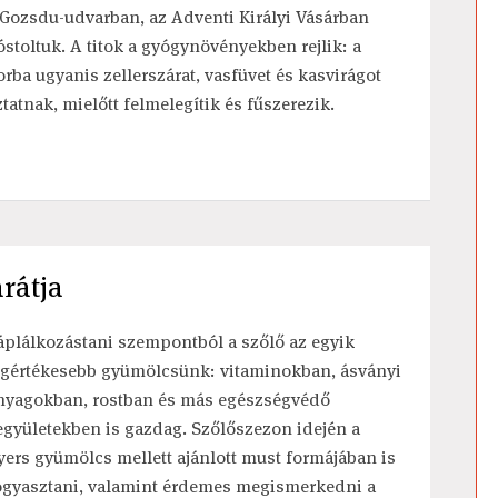
 Gozsdu-udvarban, az Adventi Királyi Vásárban
óstoltuk. A titok a gyógynövényekben rejlik: a
orba ugyanis zellerszárat, vasfüvet és kasvirágot
ztatnak, mielőtt felmelegítik és fűszerezik.
rátja
áplálkozástani szempontból a szőlő az egyik
egértékesebb gyümölcsünk: vitaminokban, ásványi
nyagokban, rostban és más egészségvédő
együletekben is gazdag. Szőlőszezon idején a
yers gyümölcs mellett ajánlott must formájában is
ogyasztani, valamint érdemes megismerkedni a