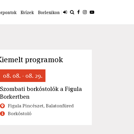
orpontok
Kvízek
Borlexikon
Kiemelt programok
08. 08. - 08. 29.
Szombati borkóstolók a Figula
Borkertben
Figula Pincészet, Balatonfüred
Borkóstoló