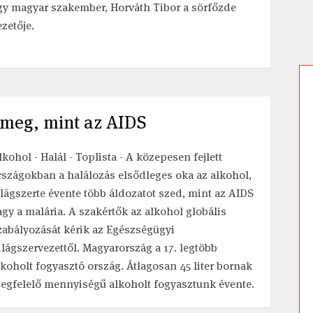
gy magyar szakember, Horváth Tibor a sörfőzde
ezetője.
 meg, mint az AIDS
lkohol - Halál - Toplista - A közepesen fejlett
rszágokban a halálozás elsődleges oka az alkohol,
ilágszerte évente több áldozatot szed, mint az AIDS
agy a malária. A szakértők az alkohol globális
zabályozását kérik az Egészségügyi
ilágszervezettől. Magyarország a 17. legtöbb
lkoholt fogyasztó ország. Átlagosan 45 liter bornak
egfelelő mennyiségű alkoholt fogyasztunk évente.