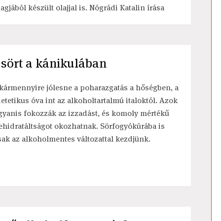
agjából készült olajjal is. Nógrádi Katalin írása
 sört a kánikulában
kármennyire jólesne a poharazgatás a hőségben, a
ietetikus óva int az alkoholtartalmú italoktól. Azok
gyanis fokozzák az izzadást, és komoly mértékű
ehidratáltságot okozhatnak. Sörfogyókúrába is
sak az alkoholmentes változattal kezdjünk.