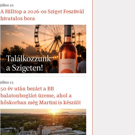
július 30.
A Hilltop a 2026-os Sziget Fesztivál
hivatalos bora
július 23.
50 év után bezárt a BB
balatonboglári üzeme, ahol a
hőskorban még Martini is készült