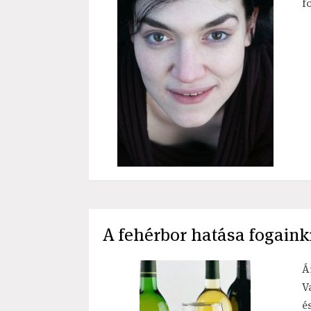
f
A fehérbor hatása fogaink
Á
V
é