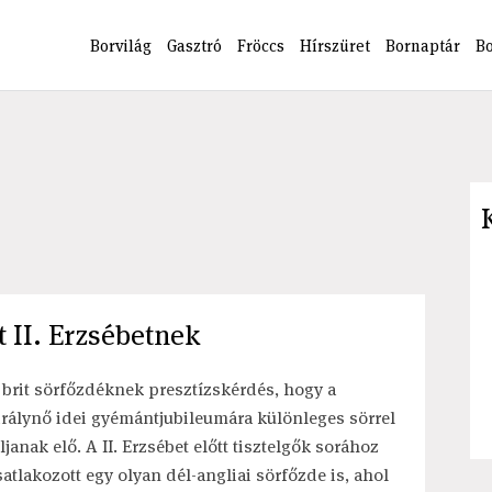
Borvilág
Gasztró
Fröccs
Hírszüret
Bornaptár
B
 II. Erzsébetnek
 brit sörfőzdéknek presztízskérdés, hogy a
irálynő idei gyémántjubileumára különleges sörrel
lljanak elő. A II. Erzsébet előtt tisztelgők sorához
satlakozott egy olyan dél-angliai sörfőzde is, ahol