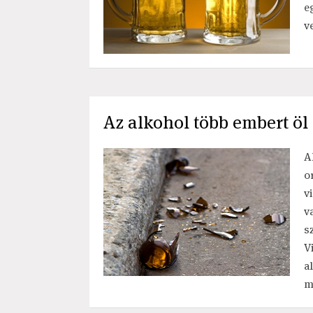
e
v
Az alkohol több embert öl
A
o
v
v
s
V
a
m