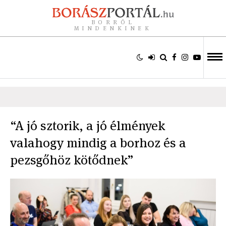
BORRÓL
MINDENKINEK
“A jó sztorik, a jó élmények
valahogy mindig a borhoz és a
pezsgőhöz kötődnek”