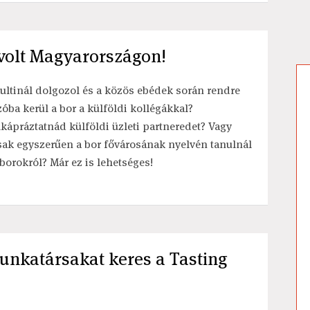
volt Magyarországon!
ultinál dolgozol és a közös ebédek során rendre
zóba kerül a bor a külföldi kollégákkal?
lkápráztatnád külföldi üzleti partneredet? Vagy
sak egyszerűen a bor fővárosának nyelvén tanulnál
 borokról? Már ez is lehetséges!
munkatársakat keres a Tasting