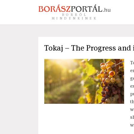
BORRÓL
MINDENKINEK
Tokaj – The Progress and i
T
e
g
e
p
t
w
s
w