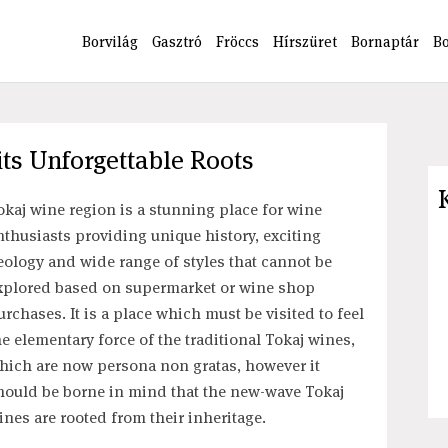
Borvilág
Gasztró
Fröccs
Hírszüret
Bornaptár
B
ts Unforgettable Roots
okaj wine region is a stunning place for wine
nthusiasts providing unique history, exciting
eology and wide range of styles that cannot be
xplored based on supermarket or wine shop
urchases. It is a place which must be visited to feel
he elementary force of the traditional Tokaj wines,
hich are now persona non gratas, however it
hould be borne in mind that the new-wave Tokaj
ines are rooted from their inheritage.