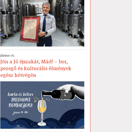
június 16.
Jön a Jó éjszakát, Mád! – bor,
pezsgő és kulturális élmények
egész hétvégén