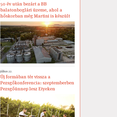
50 év után bezárt a BB
balatonboglári üzeme, ahol a
hőskorban még Martini is készült
július 22.
Új formában tér vissza a
Pezsgőkonferencia: szeptemberben
Pezsgőünnep lesz Etyeken