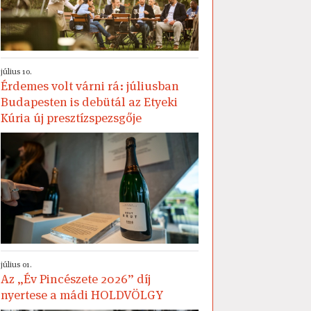
július 10.
Érdemes volt várni rá: júliusban
Budapesten is debütál az Etyeki
Kúria új presztízspezsgője
július 01.
Az „Év Pincészete 2026” díj
nyertese a mádi HOLDVÖLGY