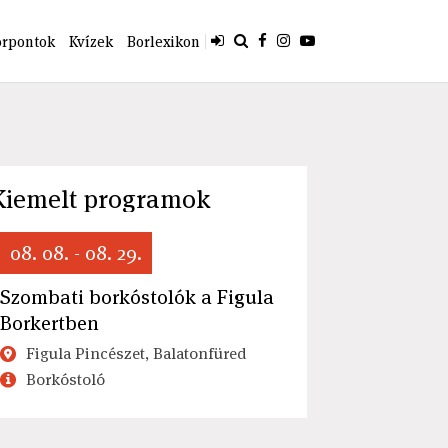
orpontok
Kvízek
Borlexikon
Kiemelt programok
08. 08. - 08. 29.
Szombati borkóstolók a Figula
Borkertben
Figula Pincészet, Balatonfüred
Borkóstoló