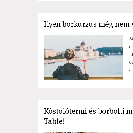
Ilyen borkurzus még nem 
M
s
E
c
a
Kóstolótermi és borbolti 
Table!