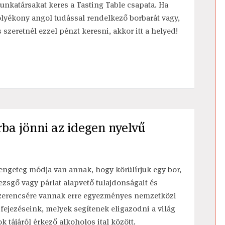
unkatársakat keres a Tasting Table csapata. Ha
olyékony angol tudással rendelkező borbarát vagy,
s szeretnél ezzel pénzt keresni, akkor itt a helyed!
ba jönni az idegen nyelvű
engeteg módja van annak, hogy körülírjuk egy bor,
ezsgő vagy párlat alapvető tulajdonságait és
zerencsére vannak erre egyezményes nemzetközi
ifejezéseink, melyek segítenek eligazodni a világ
ok tájáról érkező alkoholos ital között.