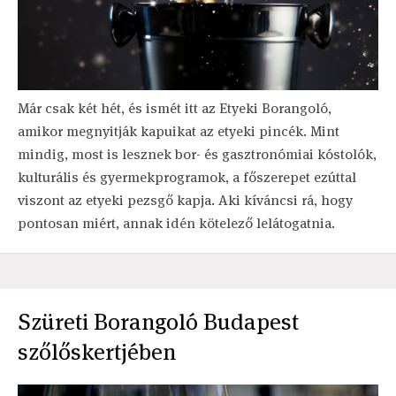
Már csak két hét, és ismét itt az Etyeki Borangoló,
amikor megnyitják kapuikat az etyeki pincék. Mint
mindig, most is lesznek bor- és gasztronómiai kóstolók,
kulturális és gyermekprogramok, a főszerepet ezúttal
viszont az etyeki pezsgő kapja. Aki kíváncsi rá, hogy
pontosan miért, annak idén kötelező lelátogatnia.
Szüreti Borangoló Budapest
szőlőskertjében