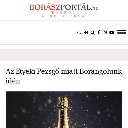
BORRÓL
MINDENKINEK
Az Etyeki Pezsgő miatt Borangolunk
idén