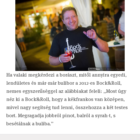
Ha valaki megkérdezi a borászt, mitől annyira egyedi,
lendületes és már-már bulibor a 2012-es Bock&Roll,
nemes egyszerűséggel az alábbiakat feleli: „Most úgy
néz ki a Bock&Roll, hogy a kékfrankos van középen,
mivel nagy segítség tud lenni, összehozza a két testes
bort. Megragadja jobbról pinot, balról a syrah-t, s
besétálnak a buliba.”