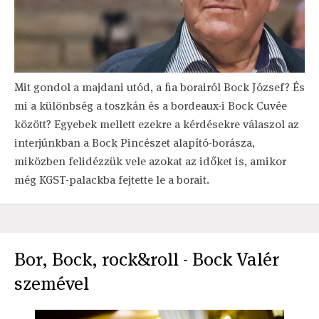
Mit gondol a majdani utód, a fia borairól Bock József? És
mi a különbség a toszkán és a bordeaux-i Bock Cuvée
között? Egyebek mellett ezekre a kérdésekre válaszol az
interjúnkban a Bock Pincészet alapító-borásza,
miközben felidézzük vele azokat az időket is, amikor
még KGST-palackba fejtette le a borait.
Bor, Bock, rock&roll - Bock Valér
szemével