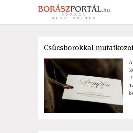
BORRÓL
MINDENKINEK
Csúcsborokkal mutatkozot
A
k
D
T
b