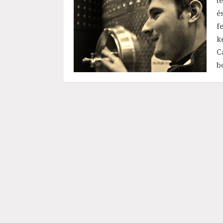
t
é
f
k
C
b