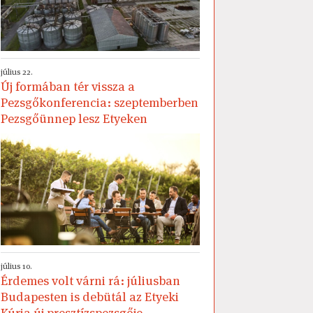
július 22.
Új formában tér vissza a
Pezsgőkonferencia: szeptemberben
Pezsgőünnep lesz Etyeken
július 10.
Érdemes volt várni rá: júliusban
Budapesten is debütál az Etyeki
Kúria új presztízspezsgője