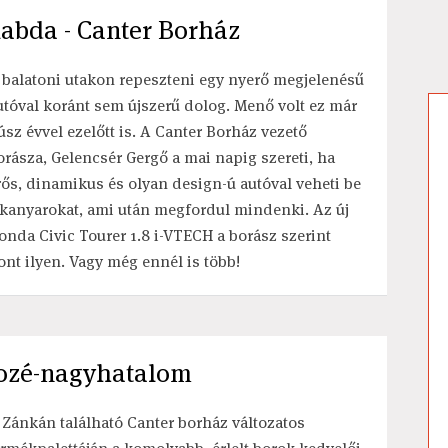
labda - Canter Borház
 balatoni utakon repeszteni egy nyerő megjelenésű
utóval koránt sem újszerű dolog. Menő volt ez már
úsz évvel ezelőtt is. A Canter Borház vezető
orásza, Gelencsér Gergő a mai napig szereti, ha
rős, dinamikus és olyan design-ú autóval veheti be
 kanyarokat, ami után megfordul mindenki. Az új
onda Civic Tourer 1.8 i-VTECH a borász szerint
ont ilyen. Vagy még ennél is több!
rozé-nagyhatalom
 Zánkán található Canter borház változatos