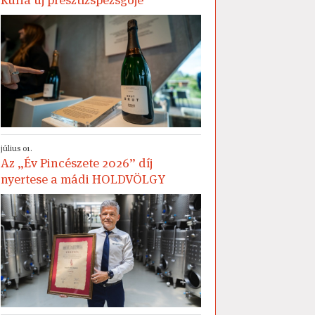
július 01.
Az „Év Pincészete 2026” díj
nyertese a mádi HOLDVÖLGY