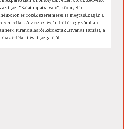
ermékpalettáján a komolyabb, érlelt borok kedvelői
s az igazi "Balatonpatra való", könnyebb
ehérborok és rozék szerelmesei is megtalálhatják a
edvenceiket. A 2014-es évjáratról és egy váratlan
annes-i kirándulásról kérdeztük Istvándi Tamást, a
orház értékesítési igazgatóját.