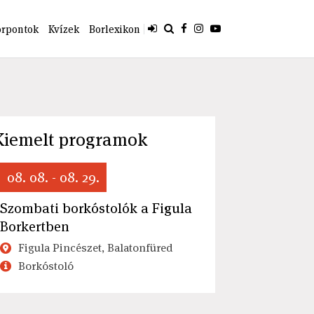
orpontok
Kvízek
Borlexikon
Kiemelt programok
08. 08. - 08. 29.
Szombati borkóstolók a Figula
Borkertben
Figula Pincészet, Balatonfüred
Borkóstoló