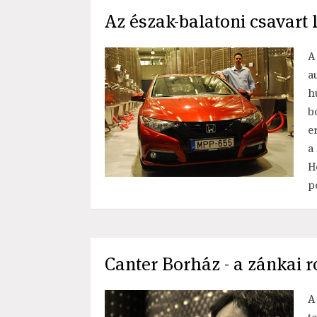
Az észak-balatoni csavart 
A
a
h
b
e
a
H
p
Canter Borház - a zánkai 
A