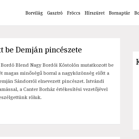
Borvilág
Gasztró
Fröccs
Hírszüret
Bornaptár
B
t be Demján pincészete
 Bordó Blend Nagy Bordói Kóstolón mutatkozott be
ét magas minőségű borral a nagyközönség előtt a
emján Sándorról elnevezett pincészet. Istvándi
amással, a Canter Borház értékesítési vezetőjével
eszélgettünk róluk.