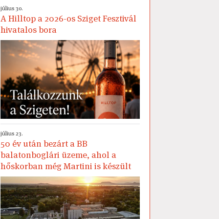
július 30.
A Hilltop a 2026-os Sziget Fesztivál
hivatalos bora
július 23.
50 év után bezárt a BB
balatonboglári üzeme, ahol a
hőskorban még Martini is készült