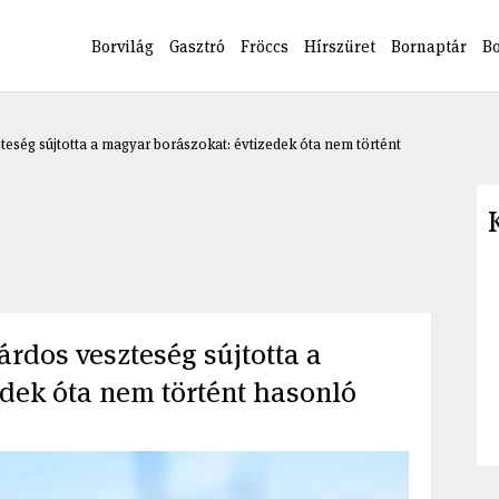
Borvilág
Gasztró
Fröccs
Hírszüret
Bornaptár
B
zteség sújtotta a magyar borászokat: évtizedek óta nem történt
iárdos veszteség sújtotta a
dek óta nem történt hasonló