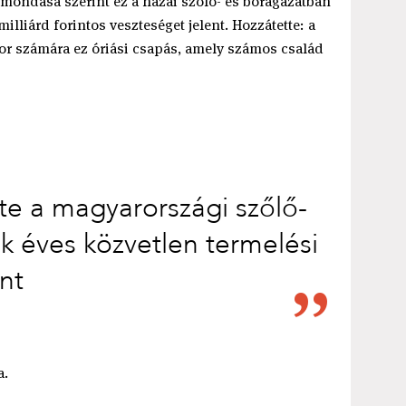
Elmondása szerint ez a hazai szőlő- és borágazatban
illiárd forintos veszteséget jelent. Hozzátette: a
or számára ez óriási csapás, amely számos család
te a magyarországi szőlő-
k éves közvetlen termelési
int
a.