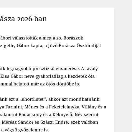
rásza 2026-ban
Gábort választották a meg a 20. Borászok
Szigethy Gábor kapta, a Jövő Borásza Ösztöndíjat
ik legnagyobb presztízsű elismerése. A tavaly
Kiss Gábor neve gyakorlatilag a kezdetek óta
alommal bejutott már az ötös döntőbe is.
nk ezt a „shortlistet”, akkor azt mondhatnánk,
ya Furmint, Ménes és a Feketeleányka, Villány és a
 valamint Badacsony és a Kéknyelű. Név szerint
r, Mérész Sándor és Szászi Endre; ezek valóban
 a végső győzelemre is.