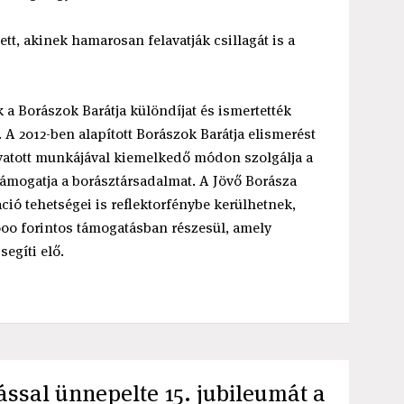
tt, akinek hamarosan felavatják csillagát is a
 a Borászok Barátja különdíjat és ismertették
. A 2012-ben alapított Borászok Barátja elismerést
hivatott munkájával kiemelkedő módon szolgálja a
támogatja a borásztársadalmat. A Jövő Borásza
ió tehetségei is reflektorfénybe kerülhetnek,
 000 forintos támogatásban részesül, amely
egíti elő.
ssal ünnepelte 15. jubileumát a