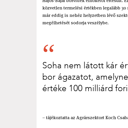
Hajós-Bajai borvidék elnökétől értesült. 
közvetlen termelési értékben legalább 30 m
már eddig is nehéz helyzetben lévő szekt
megélhetését sodorja veszélybe.
Soha nem látott kár ér
bor ágazatot, amelyne
értéke 100 milliárd for
– tájékoztatta az Agrárszektort Koch Csab