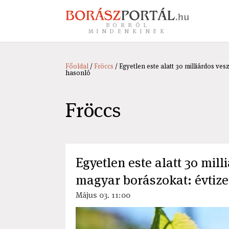
BORRÓL
MINDENKINEK
Főoldal
/
Fröccs
/ Egyetlen este alatt 30 milliárdos ves
hasonló
Fröccs
Egyetlen este alatt 30 mill
magyar borászokat: évtize
Május 03. 11:00