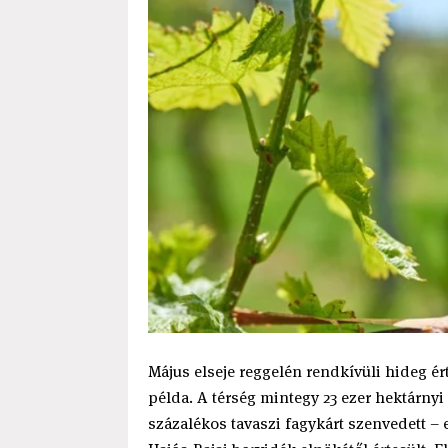
Május elseje reggelén rendkívüli hideg ért
példa. A térség mintegy 23 ezer hektárnyi
százalékos tavaszi fagykárt szenvedett – 