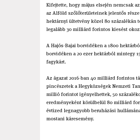
Kifejtette, hogy május elsején nemcsak a
az Alföld szőlőterületeinek jelentős része
hektárnyi ültetvény közel 80 százalékán t
legalább 30 milliárd forintos kiesést okoz
A Hajós-Bajai borvidéken a 1800 hektárból
borvidéken a 20 ezer hektárból mintegy 15
fagykárt.
Az ágazat 2016-ban 40 milliárd forintos 
pincészetek a Hegyközségek Nemzeti Taná
millió forintot igényelhettek, 50 százalék
eredményeként körülbelül 80 milliárd fori
évtized legnagyobb beruházási hullámána
mostani káresemény.