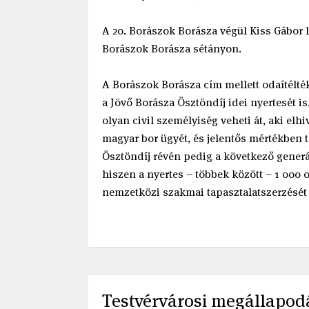
A 20. Borászok Borásza végül Kiss Gábor le
Borászok Borásza sétányon.
A Borászok Borásza cím mellett odaítélték
a Jövő Borásza Ösztöndíj idei nyertesét is
olyan civil személyiség veheti át, aki el
magyar bor ügyét, és jelentős mértékben 
Ösztöndíj révén pedig a következő generác
hiszen a nyertes – többek között – 1 000
nemzetközi szakmai tapasztalatszerzését s
Testvérvárosi megállapodá