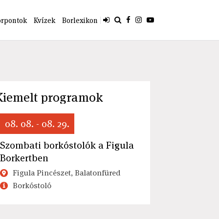
orpontok
Kvízek
Borlexikon
Kiemelt programok
08. 08. - 08. 29.
Szombati borkóstolók a Figula
Borkertben
Figula Pincészet, Balatonfüred
Borkóstoló