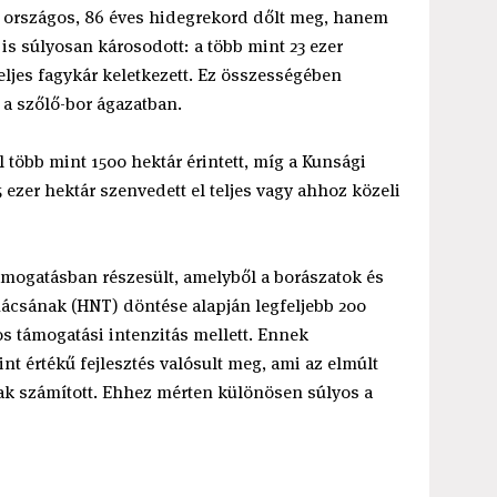
z országos, 86 éves hidegrekord dőlt meg, hanem
 is súlyosan károsodott: a több mint 23 ezer
eljes fagykár keletkezett. Ez összességében
 a szőlő-bor ágazatban.
 több mint 1500 hektár érintett, míg a Kunsági
 ezer hektár szenvedett el teljes vagy ahhoz közeli
támogatásban részesült, amelyből a borászatok és
csának (HNT) döntése alapján legfeljebb 200
os támogatási intenzitás mellett. Ennek
nt értékű fejlesztés valósult meg, ami az elmúlt
k számított. Ehhez mérten különösen súlyos a