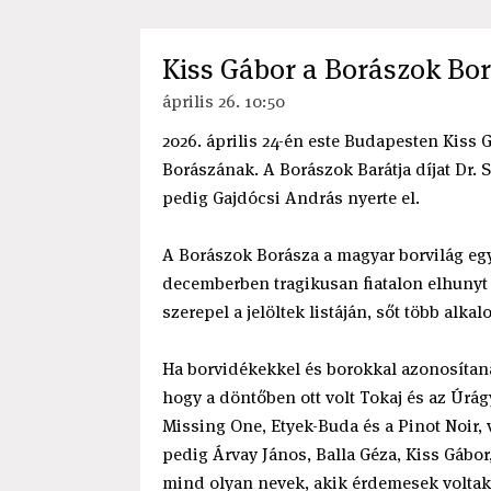
Kiss Gábor a Borászok Bo
április 26. 10:50
2026. április 24-én este Budapesten Kiss 
Borászának. A Borászok Barátja díjat Dr. 
pedig Gajdócsi András nyerte el.
A Borászok Borásza a magyar borvilág egy
decemberben tragikusan fiatalon elhunyt 
szerepel a jelöltek listáján, sőt több alk
Ha borvidékekkel és borokkal azonosítaná
hogy a döntőben ott volt Tokaj és az Úrág
Missing One, Etyek-Buda és a Pinot Noir,
pedig Árvay János, Balla Géza, Kiss Gábo
mind olyan nevek, akik érdemesek voltak