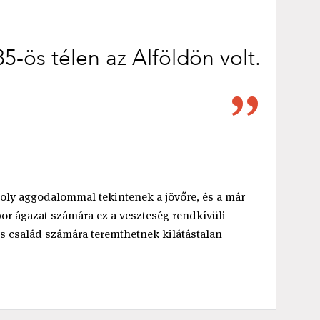
85-ös télen az Alföldön volt.
oly aggodalommal tekintenek a jövőre, és a már
bor ágazat számára ez a veszteség rendkívüli
 család számára teremthetnek kilátástalan