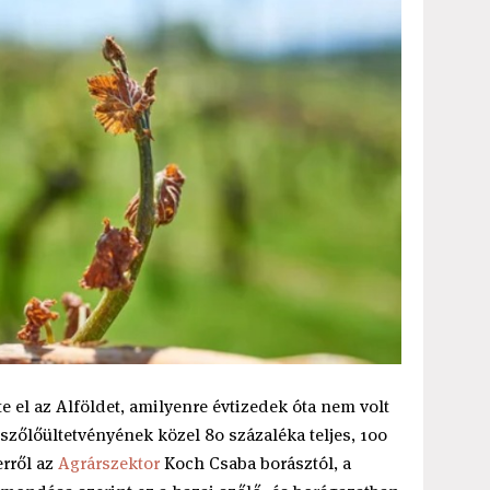
e el az Alföldet, amilyenre évtizedek óta nem volt
 szőlőültetvényének közel 80 százaléka teljes, 100
erről az
Agrárszektor
Koch Csaba borásztól, a