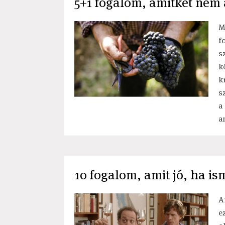
5+1 fogalom, amitket nem 
M
f
s
k
k
s
a
a
10 fogalom, amit jó, ha is
A
e