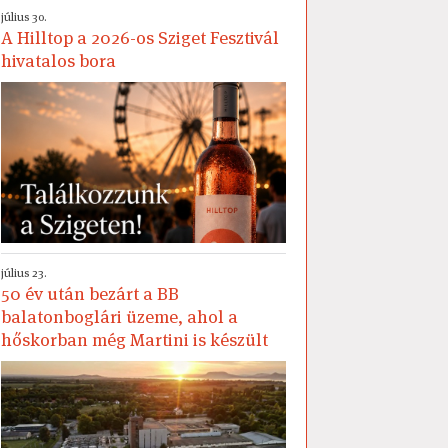
július 30.
A Hilltop a 2026-os Sziget Fesztivál
hivatalos bora
július 23.
50 év után bezárt a BB
balatonboglári üzeme, ahol a
hőskorban még Martini is készült