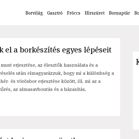
Borvilág
Gasztró
Fröccs
Hírszüret
Bornaptár
B
el a borkészítés egyes lépéseit
 must erjesztése, az élesztők használata és a
réselés után elmagyarázzuk, hogy mi a különbség a
ehér- és vörösbor erjesztése között, ill. mi az a
zűrés, az almasavbontás és a házasítás.