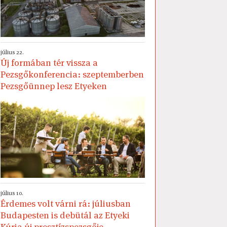
július 22.
Új formában tér vissza a
Pezsgőkonferencia: szeptemberben
Pezsgőünnep lesz Etyeken
július 10.
Érdemes volt várni rá: júliusban
Budapesten is debütál az Etyeki
Kúria új presztízspezsgője