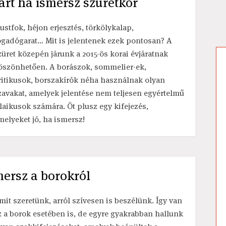
árt ha ismersz szüretkor
ustfok, héjon erjesztés, törkölykalap,
ogadógarat… Mit is jelentenek ezek pontosan? A
züret közepén járunk a 2015-ös korai évjáratnak
öszönhetően. A borászok, sommelier-ek,
ritikusok, borszakírók néha használnak olyan
zavakat, amelyek jelentése nem teljesen egyértelmű
 laikusok számára. Öt plusz egy kifejezés,
melyeket jó, ha ismersz!
mersz a borokról
mit szeretünk, arról szívesen is beszélünk. Így van
z a borok esetében is, de egyre gyakrabban hallunk