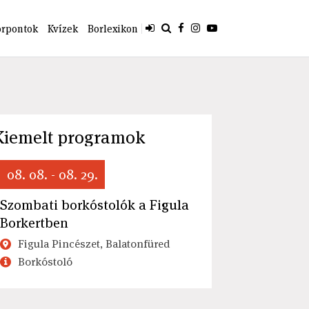
orpontok
Kvízek
Borlexikon
Kiemelt programok
08. 08. - 08. 29.
Szombati borkóstolók a Figula
Borkertben
Figula Pincészet, Balatonfüred
Borkóstoló