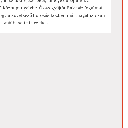
lyan szakkifejezéseket, amelyek beépültek a
étköznapi nyelvbe. Összegyűjtöttünk pár fogalmat,
ogy a következő borozás közben már magabiztosan
asználhasd te is ezeket.