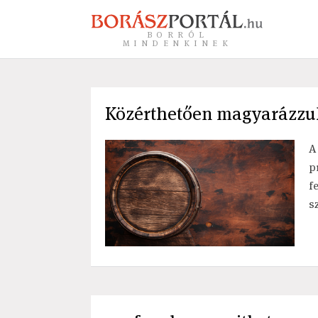
BORRÓL
MINDENKINEK
Közérthetően magyarázzuk 
A
p
f
s