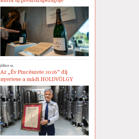
július 01.
Az „Év Pincészete 2026” díj
nyertese a mádi HOLDVÖLGY