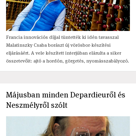
Francia innovációs díjjal tüntették ki idén tavasszal
Malatinszky Csaba borászt új vörösbor-készítési
eljárásáért. A vele készített interjúban elárulta a siker
összetevőit: ajtó a hordón, görgetés, nyomásszabályozó.
Májusban minden Depardieuről és
Neszmélyről szólt