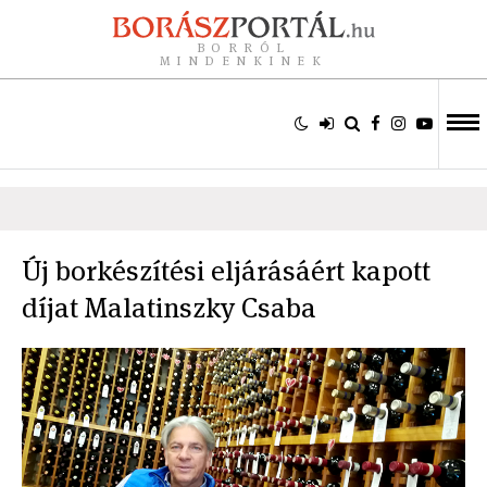
BORRÓL
MINDENKINEK
Új borkészítési eljárásáért kapott
díjat Malatinszky Csaba