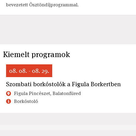
bevezetett Ösztöndíjprogrammal.
Kiemelt programok
08. 08. - 08. 29.
Szombati borkóstolók a Figula Borkertben
Figula Pincészet, Balatonfüred
Borkóstoló