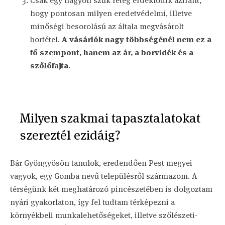
Csak egy nagyon szűk réteg érdeklődik aziránt,
hogy pontosan milyen eredetvédelmi, illetve
minőségi besorolású az általa megvásárolt
bortétel.
A vásárlók nagy többségénél nem ez a
fő szempont, hanem az ár, a borvidék és a
szőlőfajta
.
Milyen szakmai tapasztalatokat
szereztél ezidáig?
Bár Gyöngyösön tanulok, eredendően Pest megyei
vagyok, egy Gomba nevű településről származom. A
térségünk két meghatározó pincészetében is dolgoztam
nyári gyakorlaton, így fel tudtam térképezni a
környékbeli munkalehetőségeket, illetve szőlészeti-