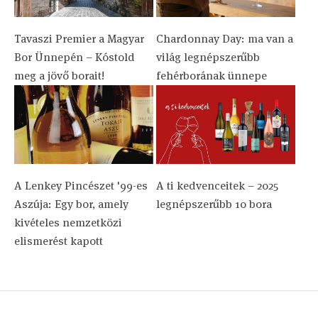
Tavaszi Premier a Magyar
Chardonnay Day: ma van a
Bor Ünnepén – Kóstold
világ legnépszerűbb
meg a jövő borait!
fehérborának ünnepe
A Lenkey Pincészet '99-es
A ti kedvenceitek – 2025
Aszúja: Egy bor, amely
legnépszerűbb 10 bora
kivételes nemzetközi
elismerést kapott