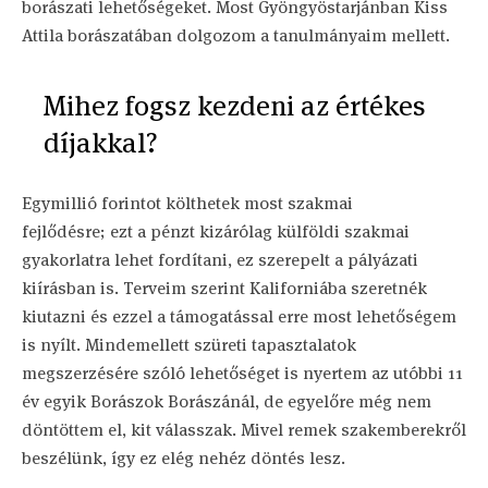
borászati lehetőségeket. Most Gyöngyöstarjánban Kiss
Attila borászatában dolgozom a tanulmányaim mellett.
Mihez fogsz kezdeni az értékes
díjakkal?
Egymillió forintot költhetek most szakmai
fejlődésre; ezt a pénzt kizárólag külföldi szakmai
gyakorlatra lehet fordítani, ez szerepelt a pályázati
kiírásban is. Terveim szerint Kaliforniába szeretnék
kiutazni és ezzel a támogatással erre most lehetőségem
is nyílt. Mindemellett szüreti tapasztalatok
megszerzésére szóló lehetőséget is nyertem az utóbbi 11
év egyik Borászok Borászánál, de egyelőre még nem
döntöttem el, kit válasszak. Mivel remek szakemberekről
beszélünk, így ez elég nehéz döntés lesz.