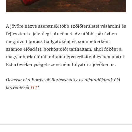
A jövőre nézve szeretnék több szőlőterületet vásárolni és
fejleszteni a jelenlegi pincémet. Az utóbbi pár évben
meghívott borász hallgatóként és sommelierként
számos előadást, borkóstolót tarthattam, ahol főként a
magyar borkultúrát tudtam népszerűsíteni és bemutatni.
Ezt a tevékenységet szeretném folyatni a jövőben is.
Olvassa el a Borászok Borásza 2017-es díjátadójának élő
közvetítését
ITT
!