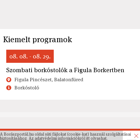
Kiemelt programok
08. 08. - 08. 29.
Szombati borkóstolók a Figula Borkertben
Figula Pincészet, Balatonfüred
Borkóstoló
A Borászportál.hu oldal süti fájlokat (cookie-kat) használ szolgáltatásai
biztosításához. Az
adatvédelmi információkról
itt olvashat.