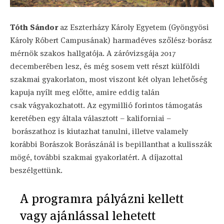
Tóth Sándor
az Eszterházy Károly Egyetem (Gyöngyösi
Károly Róbert Campusának) harmadéves szőlész-borász
mérnök szakos hallgatója. A záróvizsgája 2017
decemberében lesz, és még sosem vett részt külföldi
szakmai gyakorlaton, most viszont két olyan lehetőség
kapuja nyílt meg előtte, amire eddig talán
csak vágyakozhatott. Az egymillió forintos támogatás
keretében egy általa választott – kaliforniai –
borászathoz is kiutazhat tanulni, illetve valamely
korábbi Borászok Borászánál is bepillanthat a kulisszák
mögé, további szakmai gyakorlatért. A díjazottal
beszélgettünk.
A programra pályázni kellett
vagy ajánlással lehetett