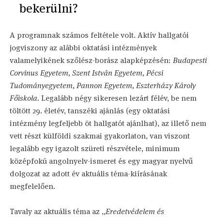
bekerülni?
A programnak számos feltétele volt. Aktív hallgatói
jogviszony az alábbi oktatási intézmények
valamelyikének szőlész-borász alapképzésén:
Budapesti
Corvinus Egyetem, Szent István Egyetem, Pécsi
Tudományegyetem, Pannon Egyetem, Eszterházy Károly
Főiskola.
Legalább négy sikeresen lezárt félév, be nem
töltött 29. életév, tanszéki ajánlás (egy oktatási
intézmény legfeljebb öt hallgatót ajánlhat), az illető nem
vett részt külföldi szakmai gyakorlaton, van viszont
legalább egy igazolt szüreti részvétele, minimum
középfokú angolnyelv-ismeret és egy magyar nyelvű
dolgozat az adott év aktuális téma-kiírásának
megfelelően.
Tavaly az aktuális téma az „
Eredetvédelem és