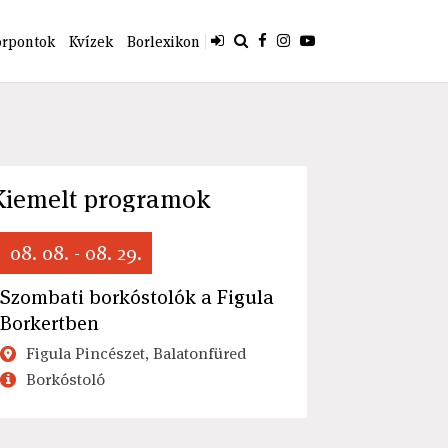
orpontok
Kvízek
Borlexikon
Kiemelt programok
08. 08. - 08. 29.
Szombati borkóstolók a Figula
Borkertben
Figula Pincészet, Balatonfüred
Borkóstoló