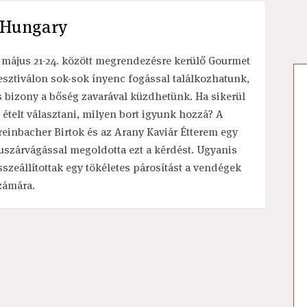
n Hungary
 május 21-24. között megrendezésre kerülő Gourmet
esztiválon sok-sok ínyenc fogással találkozhatunk,
s bizony a bőség zavarával küzdhetünk. Ha sikerül
s ételt választani, milyen bort igyunk hozzá? A
reinbacher Birtok és az Arany Kaviár Étterem egy
uszárvágással megoldotta ezt a kérdést. Ugyanis
sszeállítottak egy tökéletes párosítást a vendégek
zámára.