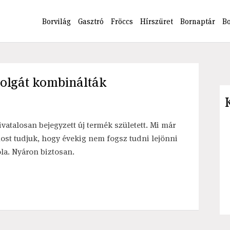
Borvilág
Gasztró
Fröccs
Hírszüret
Bornaptár
B
dolgát kombinálták
ivatalosan bejegyzett új termék született. Mi már
ost tudjuk, hogy évekig nem fogsz tudni lejönni
óla. Nyáron biztosan.