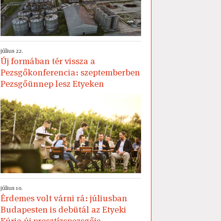
július 22.
Új formában tér vissza a
Pezsgőkonferencia: szeptemberben
Pezsgőünnep lesz Etyeken
július 10.
Érdemes volt várni rá: júliusban
Budapesten is debütál az Etyeki
Kúria új presztízspezsgője