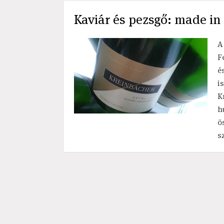
Kaviár és pezsgő: made i
A
F
é
i
K
h
ö
s