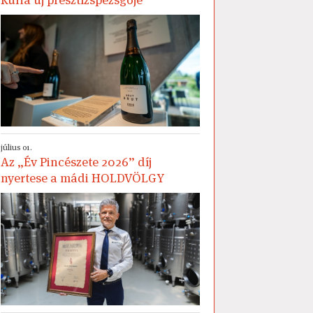
július 01.
Az „Év Pincészete 2026” díj
nyertese a mádi HOLDVÖLGY