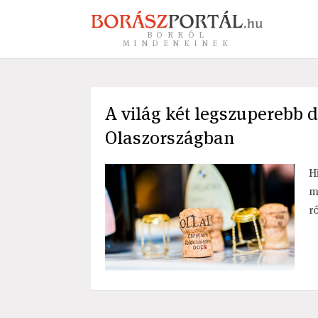
BORRÓL
MINDENKINEK
A világ két legszuperebb 
Olaszországban
H
m
r