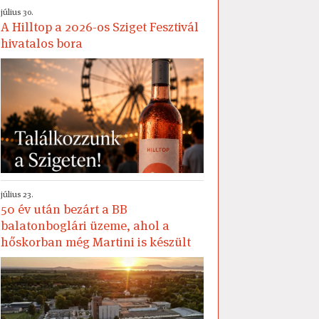
július 30.
A Hilltop a 2026-os Sziget Fesztivál
hivatalos bora
július 23.
50 év után bezárt a BB
balatonboglári üzeme, ahol a
hőskorban még Martini is készült