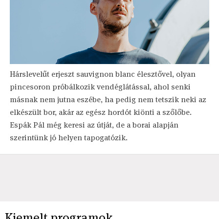
Hárslevelűt erjeszt sauvignon blanc élesztővel, olyan
pincesoron próbálkozik vendéglátással, ahol senki
másnak nem jutna eszébe, ha pedig nem tetszik neki az
elkészült bor, akár az egész hordót kiönti a szőlőbe.
Espák Pál még keresi az útját, de a borai alapján
szerintünk jó helyen tapogatózik.
Kiemelt programok