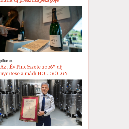
július 01.
Az „Év Pincészete 2026” díj
nyertese a mádi HOLDVÖLGY