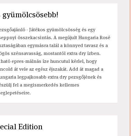
s gyümölcsösebb!
ezsgőajánló - Játékos gyümölcsösség és egy
seppnyi összekacsintás. A megújult Hungaria Rosé
isztaságában egymásra talál a könnyed tavasz és a
ögös szénsavasság, mostantól extra dry ízben.
tható epres-málnás íze huncutul kérlel, hogy
áncold át vele az egész éjszakát. Add át magad a
ungaria legpajkosabb extra dry pezsgőjének és
észülj fel a megismerkedés kellemes
eglepetéseire.
ecial Edition