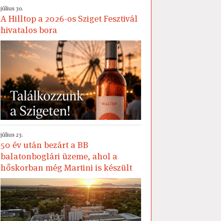
július 30.
A Hilltop a 2026-os Sziget Fesztivál
hivatalos bora
július 23.
50 év után bezárt a BB
balatonboglári üzeme, ahol a
hőskorban még Martini is készült