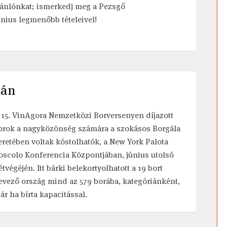
jánlónkat; ismerkedj meg a Pezsgő
únius legmenőbb tételeivel!
lán
 15. VinAgora Nemzetközi Borversenyen díjazott
orok a nagyközönség számára a szokásos Borgála
eretében voltak kóstolhatók, a New York Palota
oscolo Konferencia Központjában, június utolsó
étvégéjén. Itt bárki belekortyolhatott a 19 bort
evező ország mind az 579 borába, kategóriánként,
ár ha bírta kapacitással.