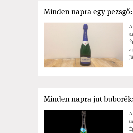
Minden napra egy pezsgő:
A
a
É
a
J
Minden napra jut buborék
A
ü
É