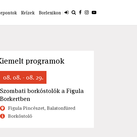
orpontok
Kvízek
Borlexikon
Kiemelt programok
08. 08. - 08. 29.
Szombati borkóstolók a Figula
Borkertben
Figula Pincészet, Balatonfüred
Borkóstoló