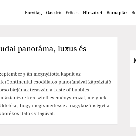
Borvilág
Gasztró
Fröccs
Hírszüret
Bornaptár
B
budai panoráma, luxus és
zeptember 3-án megnyitotta kapuit az
nterContinental csodálatos panorámával kápráztató
orso bárjának teraszán a Taste of bubbles
antázianévre keresztelt eseménysorozat, melynek
üldetése, hogy megismertesse a nagyközönséget a
uborékos italok világával.