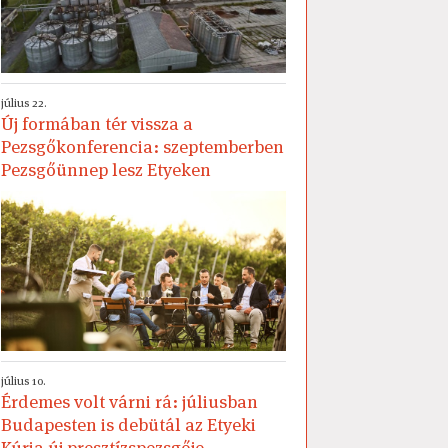
július 22.
Új formában tér vissza a
Pezsgőkonferencia: szeptemberben
Pezsgőünnep lesz Etyeken
július 10.
Érdemes volt várni rá: júliusban
Budapesten is debütál az Etyeki
Kúria új presztízspezsgője