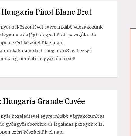
 Hungaria Pinot Blanc Brut
 nyár beköszöntével egyre inkább vágyakozunk
z izgalmas és jéghidegre hűtött pezsgőkre is.
ppen ezért készítettük el napi
jánlónkat; ismerkedj meg a 2018-as Pezsgő
únius legmenőbb magyar tételeivel!
: Hungaria Grande Cuvée
 nyár közeledtével egyre inkább vágyakozunk az
de gyöngyözőborokra és izgalmas pezsgőkre is.
ppen ezért készítettük el napi