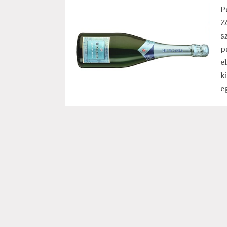
P
Z
s
p
e
k
e