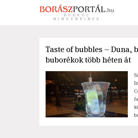
BORRÓL
MINDENKINEK
Taste of bubbles – Duna, 
buborékok több héten át
S
I
C
f
k
b