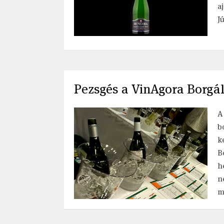
a
J
Pezsgés a VinAgora Borgá
A
b
k
B
h
n
m