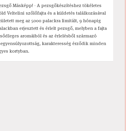
ezsgő Másképp! - A pezsgőkészítéshez tökéletes
öld Veltelini szőlőfajta és a küldetés találkozásával
zületett meg az 5000 palackra limitált, 9 hónapig
alackban erjesztett és érlelt pezsgő, melyben a fajta
lsődleges aromáiból és az érlelésből származó
iegyensúlyozottság, karakteresség érződik minden
gyes kortyban.