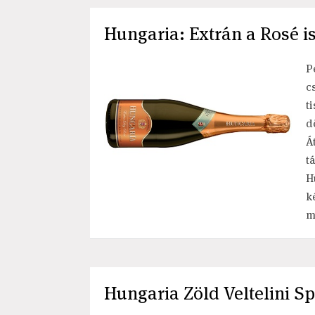
Hungaria: Extrán a Rosé i
P
c
t
d
Á
t
H
k
m
Hungaria Zöld Veltelini Sp