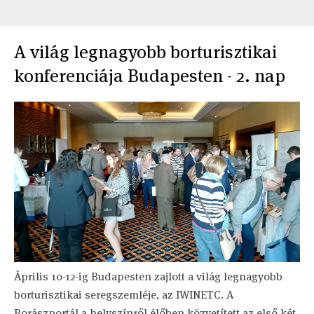
A világ legnagyobb borturisztikai
konferenciája Budapesten - 2. nap
Április 10-12-ig Budapesten zajlott a világ legnagyobb
borturisztikai seregszemléje, az IWINETC. A
Borászportál a helyszínről élőben közvetített az első két