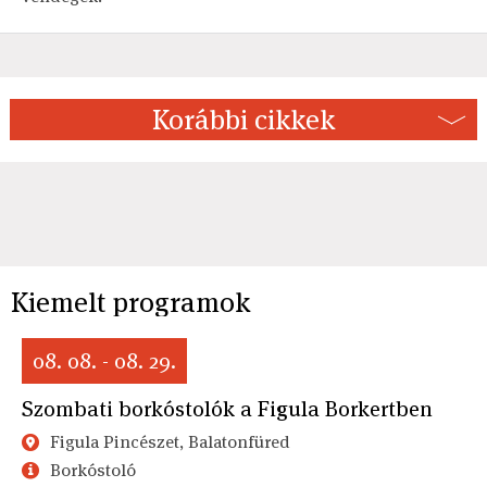
Korábbi cikkek
Kiemelt programok
08. 08. - 08. 29.
Szombati borkóstolók a Figula Borkertben
Figula Pincészet, Balatonfüred
Borkóstoló