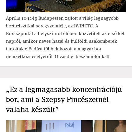
Április 10-12-ig Budapesten zajlott a világ legnagyobb
borturisztikai seregszemléje, az IWINETC. A
Borászportál a helyszínről élőben közvetített az első két
napról, amikor neves hazai és külföldi szakemberek
tartottak előadást többek között a magyar bor
nemzetközi esélyeiről. Olvasd el beszámolónkat!
„Ez a legmagasabb koncentrációjú
bor, ami a Szepsy Pincészetnél
valaha készült”