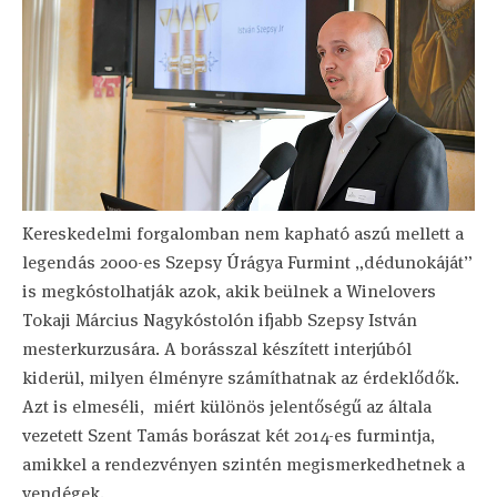
Kereskedelmi forgalomban nem kapható aszú mellett a
legendás 2000-es Szepsy Úrágya Furmint „dédunokáját”
is megkóstolhatják azok, akik beülnek a Winelovers
Tokaji Március Nagykóstolón ifjabb Szepsy István
mesterkurzusára. A borásszal készített interjúból
kiderül, milyen élményre számíthatnak az érdeklődők.
Azt is elmeséli, miért különös jelentőségű az általa
vezetett Szent Tamás borászat két 2014-es furmintja,
amikkel a rendezvényen szintén megismerkedhetnek a
vendégek.