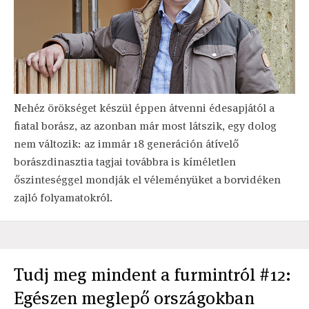
Nehéz örökséget készül éppen átvenni édesapjától a
fiatal borász, az azonban már most látszik, egy dolog
nem változik: az immár 18 generáción átívelő
borászdinasztia tagjai továbbra is kíméletlen
őszinteséggel mondják el véleményüket a borvidéken
zajló folyamatokról.
Tudj meg mindent a furmintról #12:
Egészen meglepő országokban