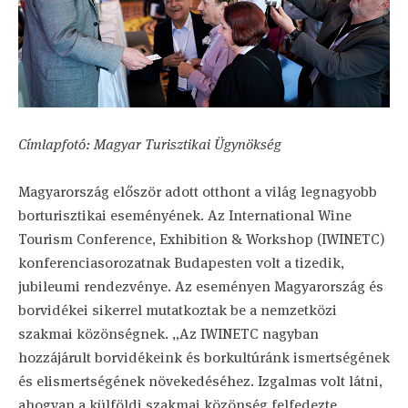
Címlapfotó: Magyar Turisztikai Ügynökség
Magyarország először adott otthont a világ legnagyobb
borturisztikai eseményének. Az International Wine
Tourism Conference, Exhibition & Workshop (IWINETC)
konferenciasorozatnak Budapesten volt a tizedik,
jubileumi rendezvénye. Az eseményen Magyarország és
borvidékei sikerrel mutatkoztak be a nemzetközi
szakmai közönségnek. „Az IWINETC nagyban
hozzájárult borvidékeink és borkultúránk ismertségének
és elismertségének növekedéséhez. Izgalmas volt látni,
ahogyan a külföldi szakmai közönség felfedezte