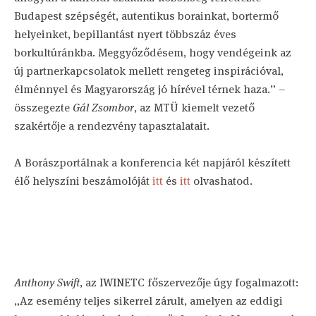
Budapest szépségét, autentikus borainkat, bortermő
helyeinket, bepillantást nyert többszáz éves
borkultúránkba. Meggyőződésem, hogy vendégeink az
új partnerkapcsolatok mellett rengeteg inspirációval,
élménnyel és Magyarország jó hírével térnek haza.” –
összegezte
Gál Zsombor
, az MTÜ kiemelt vezető
szakértője a rendezvény tapasztalatait.
A Borászportálnak a konferencia két napjáról készített
élő helyszíni beszámolóját
itt
és
itt
olvashatod.
Anthony Swift
, az IWINETC főszervezője úgy fogalmazott:
„Az esemény teljes sikerrel zárult, amelyen az eddigi