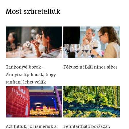
Most szüreteltük
Tankönyvi borok –
Fókusz nélkül nincs siker
Annyira tipikusak, hogy
tanítani lehet velük
Azt hittük, jól ismerjük a
Fenntartható borászat: