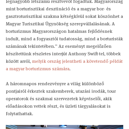
legnagyobb létszámú résztvevőt fogadtuk. Magyarország
mint borturisztikai desztináció és a magyar bor- és
gasztroturisztikai szakma kétségkívül sokat köszönhet a
Magyar Turisztikai Ügynökség szerepvállalásának. A
borturizmus Magyarországon hatalmas fejlődésnek
indult, mind a fogyasztói tudatosság, mind a borturisták
számának tekintetében.” Az eseményt megelőzően
készítettünk részletes interjút Anthony Swift-tel, többek
között arról,
melyik ország jelentheti a követendő példát
a magyar borturizmus számára
.
A háromnapos rendezvényre a világ különböző
pontjairól érkeztek szakemberek, utazási irodák, tour
operatorok és szakmai szervezetek képviselői, akik
előadásokon vettek részt, és üzleti tárgyalásokat is
folytathattak.