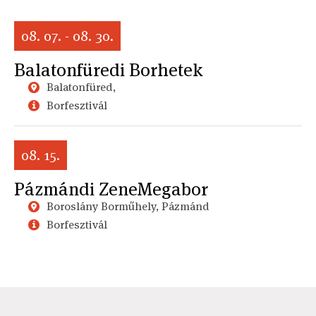
08. 07. - 08. 30.
Balatonfüredi Borhetek
Balatonfüred,
Borfesztivál
08. 15.
Pázmándi ZeneMegabor
Boroslány Borműhely, Pázmánd
Borfesztivál