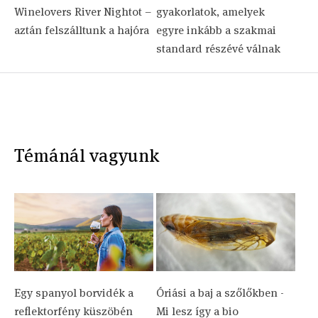
Winelovers River Nightot –
gyakorlatok, amelyek
aztán felszálltunk a hajóra
egyre inkább a szakmai
standard részévé válnak
Témánál vagyunk
Egy spanyol borvidék a
Óriási a baj a szőlőkben -
reflektorfény küszöbén
Mi lesz így a bio