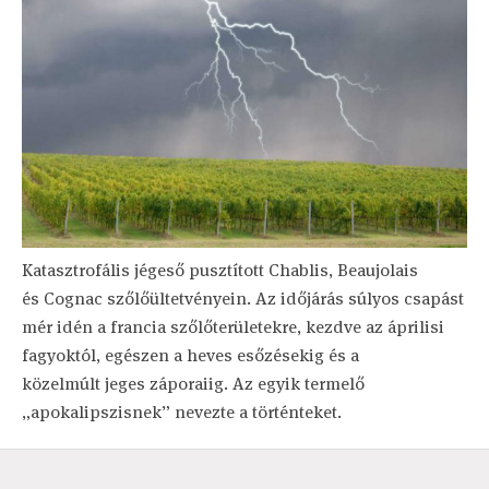
Katasztrofális jégeső pusztított Chablis, Beaujolais
és Cognac szőlőültetvényein. Az időjárás súlyos csapást
mér idén a francia szőlőterületekre, kezdve az áprilisi
fagyoktól, egészen a heves esőzésekig és a
közelmúlt jeges záporaiig. Az egyik termelő
„apokalipszisnek” nevezte a történteket.