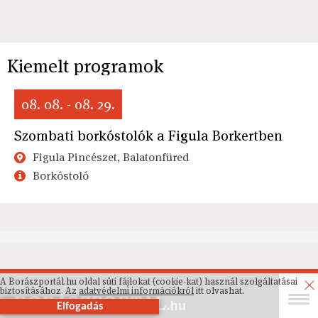
Kiemelt programok
08. 08. - 08. 29.
Szombati borkóstolók a Figula Borkertben
Figula Pincészet, Balatonfüred
Borkóstoló
A Borászportál.hu oldal süti fájlokat (cookie-kat) használ szolgáltatásai
biztosításához. Az
adatvédelmi információkról
itt olvashat.
Elfogadás