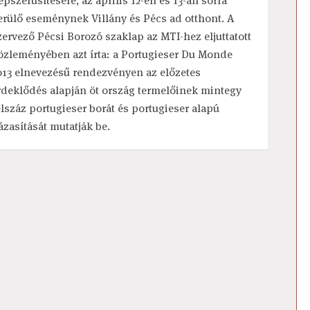
épszerűsítésére, az április 12-én és 13-án sorra
erülő eseménynek Villány és Pécs ad otthont. A
zervező Pécsi Borozó szaklap az MTI-hez eljuttatott
özleményében azt írta: a Portugieser Du Monde
013 elnevezésű rendezvényen az előzetes
rdeklődés alapján öt ország termelőinek mintegy
élszáz portugieser borát és portugieser alapú
ázasítását mutatják be.