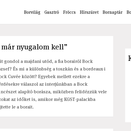
Borvilág
Gasztró
Fröccs
Hírszüret
Bornaptár
B
 már nyugalom kell”
it gondol a majdani utód, a fia borairól Bock
ózsef? És mi a különbség a toszkán és a bordeaux-i
ock Cuvée között? Egyebek mellett ezekre a
érdésekre válaszol az interjúnkban a Bock
incészet alapító-borásza, miközben felidézzük vele
zokat az időket is, amikor még KGST-palackba
jtette le a borait.