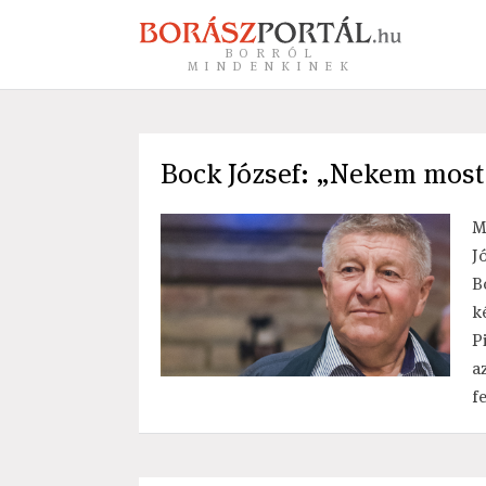
BORRÓL
MINDENKINEK
Bock József: „Nekem most
M
J
B
k
P
a
fe