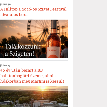
július 30.
A Hilltop a 2026-os Sziget Fesztivál
hivatalos bora
július 23.
50 év után bezárt a BB
balatonboglári üzeme, ahol a
hőskorban még Martini is készült