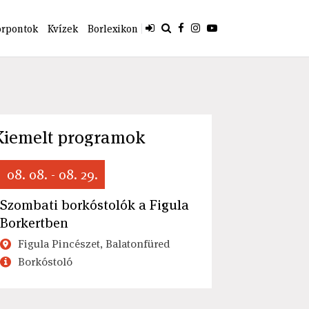
orpontok
Kvízek
Borlexikon
Kiemelt programok
08. 08. - 08. 29.
Szombati borkóstolók a Figula
Borkertben
Figula Pincészet, Balatonfüred
Borkóstoló