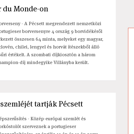
er du Monde-on
orverseny - A Pécsett megrendezett nemzetközi
ortugieser borversenyre 4 ország 9 borvidékéről
rkezett összesen 64 minta, melyeket egy magyar,
zlovén, chilei, lengyel és horvát ítészekből álló
sűri értékelt. A szombati díjkiosztón a három
hampion-díj mindegyike Villányba került.
zemléjét tartják Pécsett
épszerűsítés - Közép-európai szemlét és
orkóstolót szerveznek a portugieser