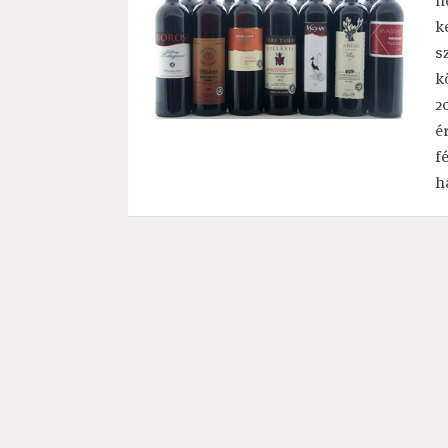
n
k
s
k
2
é
f
h