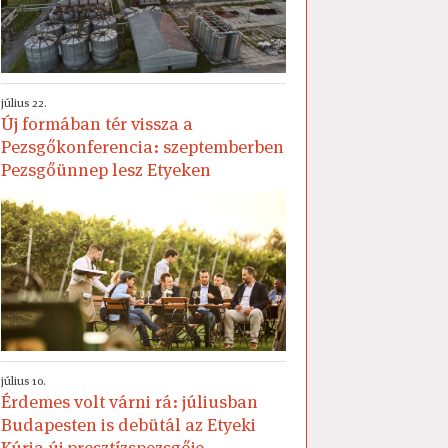
július 22.
Új formában tér vissza a
Pezsgőkonferencia: szeptemberben
Pezsgőünnep lesz Etyeken
július 10.
Érdemes volt várni rá: júliusban
Budapesten is debütál az Etyeki
Kúria új presztízspezsgője