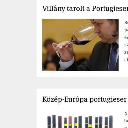
Villány tarolt a Portugies
B
p
é
s
z
c
Közép-Európa portugieser s
N
b