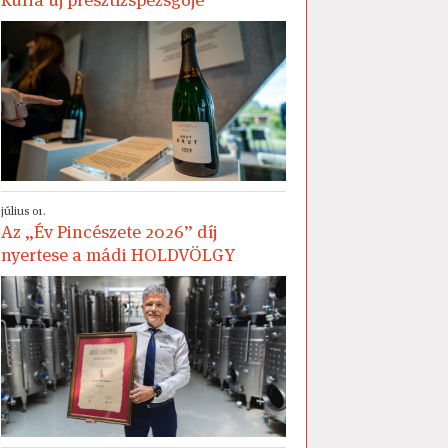
július 01.
Az „Év Pincészete 2026” díj
nyertese a mádi HOLDVÖLGY