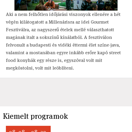
Aki a nem felhőtlen időjárási viszonyok ellenére a hét
végén kilátogatott a Millenárisra az idei Gourmet
Fesztiválra, az nagyszerű ételek mellé választhatott
magának italt a sokszínű kínálatból. A fesztiválon
felvonult a budapesti és vidéki éttermi élet színe-java,
valamint a mostanában egyre inkább erőre kapó street
food konyhák egy része is, egyszóval volt mit
megkóstolni, volt mit leöblíteni.
Kiemelt programok
08. 08. - 08. 29.