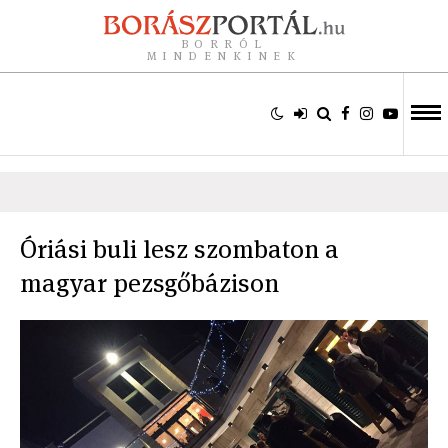
BORRÓL
MINDENKINEK
Óriási buli lesz szombaton a
magyar pezsgőbázison