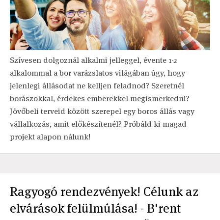
Szívesen dolgoznál alkalmi jelleggel, évente 1-2
alkalommal a bor varázslatos világában úgy, hogy
jelenlegi állásodat ne kelljen feladnod? Szeretnél
borászokkal, érdekes emberekkel megismerkedni?
Jövőbeli terveid között szerepel egy boros állás vagy
vállalkozás, amit előkészítenél? Próbáld ki magad
projekt alapon nálunk!
Ragyogó rendezvények! Célunk az
elvárások felülmúlása! - B'rent