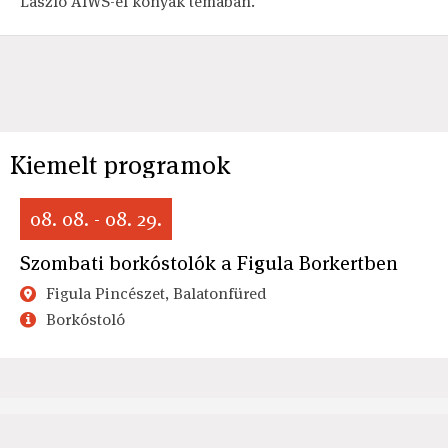
László AIWS-el konyak témában.
Kiemelt programok
08. 08. - 08. 29.
Szombati borkóstolók a Figula Borkertben
Figula Pincészet, Balatonfüred
Borkóstoló