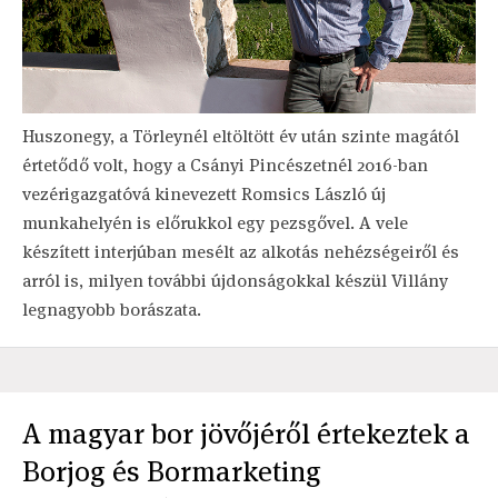
Huszonegy, a Törleynél eltöltött év után szinte magától
értetődő volt, hogy a Csányi Pincészetnél 2016-ban
vezérigazgatóvá kinevezett Romsics László új
munkahelyén is előrukkol egy pezsgővel. A vele
készített interjúban mesélt az alkotás nehézségeiről és
arról is, milyen további újdonságokkal készül Villány
legnagyobb borászata.
A magyar bor jövőjéről értekeztek a
Borjog és Bormarketing