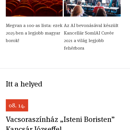
Megvan a 100-as lista: ezek
Az AI bevonásával készült
2025-ben a legjobb magyar
Kancellár SomlAI Cuvée
borok!
2021 a világ legjobb
fehérbora
Itt a helyed
08. 14.
Vacsoraszínház „Isteni Boristen”
Kancsár Józseffel