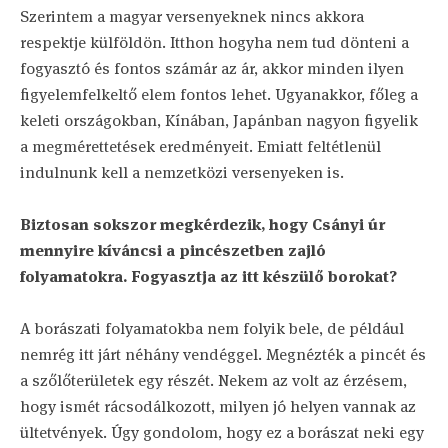
Szerintem a magyar versenyeknek nincs akkora
respektje külföldön. Itthon hogyha nem tud dönteni a
fogyasztó és fontos számár az ár, akkor minden ilyen
figyelemfelkeltő elem fontos lehet. Ugyanakkor, főleg a
keleti országokban, Kínában, Japánban nagyon figyelik
a megmérettetések eredményeit. Emiatt feltétlenül
indulnunk kell a nemzetközi versenyeken is.
Biztosan sokszor megkérdezik, hogy Csányi úr
mennyire kíváncsi a pincészetben zajló
folyamatokra. Fogyasztja az itt készülő borokat?
A borászati folyamatokba nem folyik bele, de például
nemrég itt járt néhány vendéggel. Megnézték a pincét és
a szőlőterületek egy részét. Nekem az volt az érzésem,
hogy ismét rácsodálkozott, milyen jó helyen vannak az
ültetvények. Úgy gondolom, hogy ez a borászat neki egy