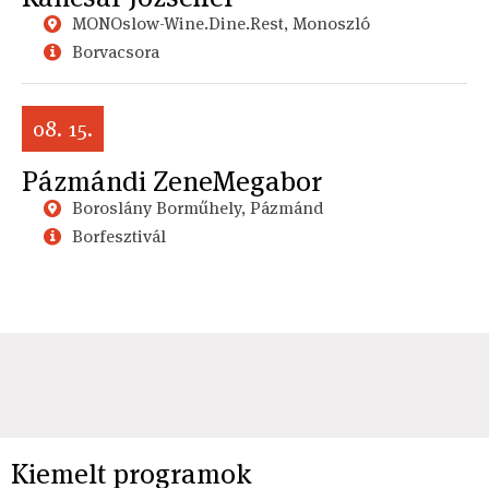
MONOslow-Wine.Dine.Rest, Monoszló
Borvacsora
08. 15.
Pázmándi ZeneMegabor
Boroslány Borműhely, Pázmánd
Borfesztivál
Kiemelt programok