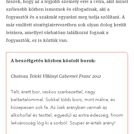
hiszek, hogy az a legjobb személy erre a célra, akit minél
szélesebb körben ismernek és elfogadnak, aki a
fogyasztót és a szakmát egyaránt meg tudja szólítani. A
már említett stratégiatervezetben sok olyan dolog került
leírásra, amellyel várhatóan találkozni fognak a
fogyasztók, ez is köztük van.
A beszélgetés közben kóstolt borok:
Chateau Teleki Villányi Cabernet Franc 2012
Telt, érett bor, vaskos szerkezettel, nagy
beltartalommal. Sokkal több bors, mint málna, és
közepesen sok fa. Az ízek arányban vannak az
alkohollal és testtel, egyedül az extra édesség, finom
lekvárosság lóg ki a sorból. Szuper ár-érték arány!