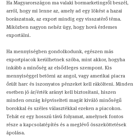
Ha Magyarországon ma valaki bormarketingről beszél,
arról, hogy mi lenne az, amely ad egy lökést a hazai
borászatnak, az export mindig egy visszatérő téma.
Miközben nagyon nehéz ügy, hogy hová érdemes
exportálni.
Ha mennyiségben gondolkodunk, egészen más
exportpiacok kerülhetnek szóba, mint akkor, hogyha
inkább a minőség az elsődleges szempont. Kis
mennyiséggel betörni az angol, vagy amerikai piacra
őrült harc és iszonyatos pénzeket kell rákölteni. Minden
esetben jó ár/érték arányt kell biztosítani, hiszen
minden ország képviselteti magát kiváló minőségű
borokkal és széles választékkal ezeken a piacokon.
Tehát ez egy hosszú távú folyamat, amelynek fontos
része a kapcsolatépítés és a meglévő összeköttetések
ápolása.