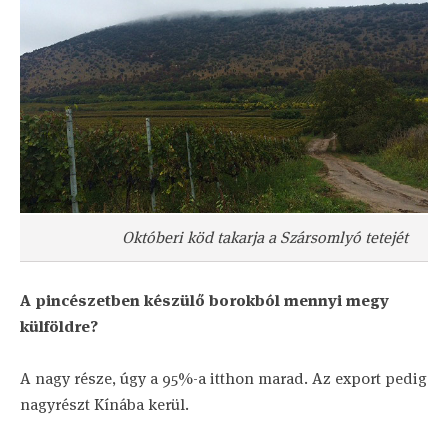
Októberi köd takarja a Szársomlyó tetejét
A pincészetben készülő borokból mennyi megy
külföldre?
A nagy része, úgy a 95%-a itthon marad. Az export pedig
nagyrészt Kínába kerül.