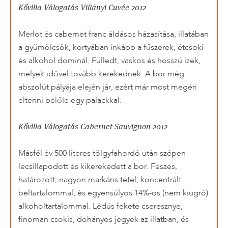
Kővilla Válogatás Villányi Cuvée 2012
Merlot és cabernet franc áldásos házasítása, illatában
a gyümölcsök, kortyában inkább a fűszerek, étcsoki
és alkohol dominál. Fülledt, vaskos és hosszú ízek,
melyek idővel tovább kerekednek. A bor még
abszolút pályája elején jár, ezért már most megéri
eltenni belőle egy palackkal.
Kővilla Válogatás Cabernet Sauvignon 2012
Másfél év 500 literes tölgyfahordó után szépen
lecsillapodott és kikerekedett a bor. Feszes,
határozott, nagyon markáns tétel, koncentrált
beltartalommal, és egyensúlyos 14%-os (nem kiugró)
alkoholtartalommal. Lédús fekete cseresznye,
finoman csokis, dohányos jegyek az illatban, és