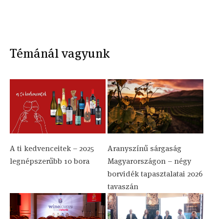
Témánál vagyunk
A ti kedvenceitek – 2025
Aranyszínű sárgaság
legnépszerűbb 10 bora
Magyarországon – négy
borvidék tapasztalatai 2026
tavaszán