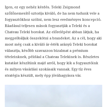
Igen, ez egy nehéz kérdés. Teleki Zsigmond
szőlőnemesítő sztorija kiváló, de ha nem tudunk vele a
fogyasztókhoz szólni, nem lesz eredményes koncepció.
Ráadásul teljesen mások fogyasztják a Teleki és a
Chateau Teleki borokat. Az előrelépést abban látjuk, ha
megpróbáljuk összekötni a brandeket. Az a cél, hogy aki
most még csak a kiváló ár-érték arányú Teleki borokat
választja, később szavazzon bizalmat a prémium
tételeinknek, például a Chateau Telekinek is. Részletes
kutatást készítünk majd arról, hogy kik a fogyasztóink
és milyen vásárlási szokásaik vannak. Egy tíz éves
stratégia készült, mely épp jóváhagyásra vár.