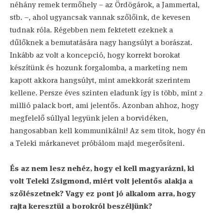
néhány remek termőhely – az Ördögárok, a Jammertal,
stb. –, ahol ugyancsak vannak szőlőink, de kevesen
tudnak róla. Régebben nem fektetett ezeknek a
dűlőknek a bemutatására nagy hangsúlyt a borászat.
Inkább az volt a koncepció, hogy korrekt borokat
készítünk és hozunk forgalomba, a marketing nem
kapott akkora hangsúlyt, mint amekkorát szerintem
kellene. Persze éves szinten eladunk így is több, mint 2
millió palack bort, ami jelentős. Azonban ahhoz, hogy
megfelelő súllyal legyünk jelen a borvidéken,
hangosabban kell kommunikálni! Az sem titok, hogy én
a Teleki márkanevet próbálom majd megerősíteni.
És az nem lesz nehéz, hogy el kell magyarázni, ki
volt Teleki Zsigmond, miért volt jelentős alakja a
szőlészetnek? Vagy ez pont jó alkalom arra, hogy
rajta keresztül a borokról beszéljünk?