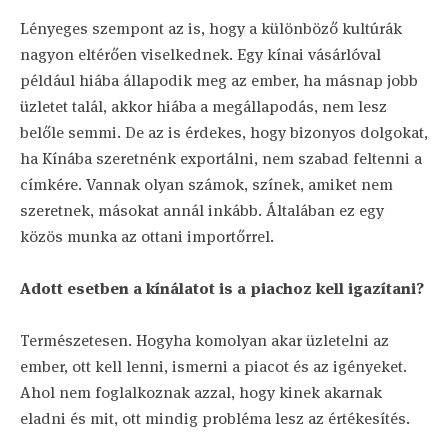
Lényeges szempont az is, hogy a különböző kultúrák
nagyon eltérően viselkednek. Egy kínai vásárlóval
például hiába állapodik meg az ember, ha másnap jobb
üzletet talál, akkor hiába a megállapodás, nem lesz
belőle semmi. De az is érdekes, hogy bizonyos dolgokat,
ha Kínába szeretnénk exportálni, nem szabad feltenni a
címkére. Vannak olyan számok, színek, amiket nem
szeretnek, másokat annál inkább. Általában ez egy
közös munka az ottani importőrrel.
Adott esetben a kínálatot is a piachoz kell igazítani?
Természetesen. Hogyha komolyan akar üzletelni az
ember, ott kell lenni, ismerni a piacot és az igényeket.
Ahol nem foglalkoznak azzal, hogy kinek akarnak
eladni és mit, ott mindig probléma lesz az értékesítés.