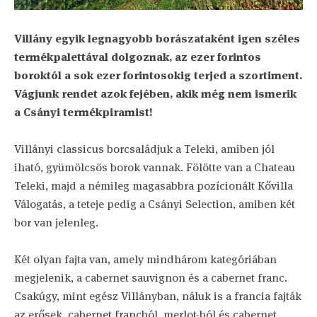
Villány egyik legnagyobb borászataként igen széles
termékpalettával dolgoznak, az ezer forintos
boroktól a sok ezer forintosokig terjed a szortiment.
Vágjunk rendet azok fejében, akik még nem ismerik
a Csányi termékpiramist!
Villányi classicus borcsaládjuk a Teleki, amiben jól
iható, gyümölcsös borok vannak. Fölötte van a Chateau
Teleki, majd a némileg magasabbra pozícionált Kővilla
Válogatás, a teteje pedig a Csányi Selection, amiben két
bor van jelenleg.
Két olyan fajta van, amely mindhárom kategóriában
megjelenik, a cabernet sauvignon és a cabernet franc.
Csakúgy, mint egész Villányban, náluk is a francia fajták
az erősek, cabernet francból, merlot-ból és cabernet