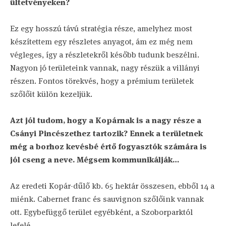
ültetvényeken?
Ez egy hosszú távú stratégia része, amelyhez most
készítettem egy részletes anyagot, ám ez még nem
végleges, így a részletekről később tudunk beszélni.
Nagyon jó területeink vannak, nagy részük a villányi
részen. Fontos törekvés, hogy a prémium területek
szőlőit külön kezeljük.
Azt jól tudom, hogy a Kopárnak is a nagy része a
Csányi Pincészethez tartozik? Ennek a területnek
még a borhoz kevésbé értő fogyasztók számára is
jól cseng a neve. Mégsem kommunikálják…
Az eredeti Kopár-dűlő kb. 65 hektár összesen, ebből 14 a
miénk. Cabernet franc és sauvignon szőlőink vannak
ott. Egybefüggő terület egyébként, a Szoborparktól
lefelé.