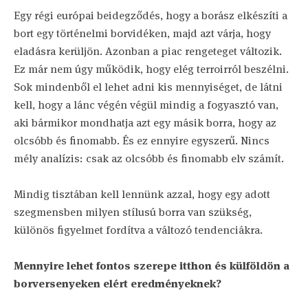
Egy régi európai beidegződés, hogy a borász elkészíti a
bort egy történelmi borvidéken, majd azt várja, hogy
eladásra kerüljön. Azonban a piac rengeteget változik.
Ez már nem úgy működik, hogy elég terroirról beszélni.
Sok mindenből el lehet adni kis mennyiséget, de látni
kell, hogy a lánc végén végül mindig a fogyasztó van,
aki bármikor mondhatja azt egy másik borra, hogy az
olcsóbb és finomabb. És ez ennyire egyszerű. Nincs
mély analízis: csak az olcsóbb és finomabb elv számít.
Mindig tisztában kell lennünk azzal, hogy egy adott
szegmensben milyen stílusú borra van szükség,
különös figyelmet fordítva a változó tendenciákra.
Mennyire lehet fontos szerepe itthon és külföldön a
borversenyeken elért eredményeknek?