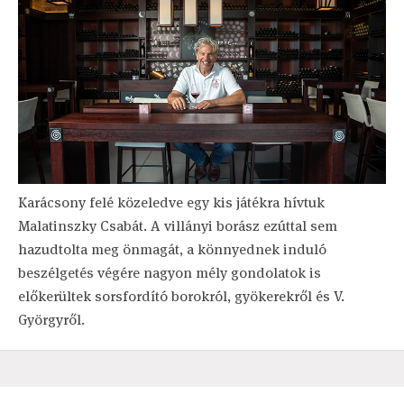
Karácsony felé közeledve egy kis játékra hívtuk
Malatinszky Csabát. A villányi borász ezúttal sem
hazudtolta meg önmagát, a könnyednek induló
beszélgetés végére nagyon mély gondolatok is
előkerültek sorsfordító borokról, gyökerekről és V.
Györgyről.