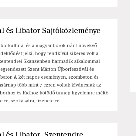
ál és Libator Sajtóközleménye
 borkultúra, és a magyar borok iránt növekvő
rdeklődést jelzi, hogy rendkívül sikeres volt a
zentendrei Skanzenben harmadik alkalommal
egrendezett Szent Márton Újborfesztivál és
ibator. A két napos eseményen, szombaton és
asárnap több mint 7 ezren voltak kíváncsiak az
jborhoz és lúdhoz kötődő ünnep figyelemre méltó
zeire, szokásaira, üzeneteire.
l és Libator, Szentendre