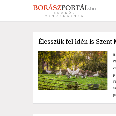
BORRÓL
MINDENKINEK
Élesszük fel idén is Szen
A
v
v
p
v
s
p