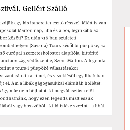
ztivál, Gellért Szálló
ezdjük egy kis ismeretterjesztő résszel. Miért is van
apcsolat Márton nap, liba és a bor, leginkább az
jbor között? Kr. után 316-ban született
zombathelyen (Savaria) Tours későbbi püspöke, az
lső európai szerzeteskolostor alapítója, hittérítő,
ranciaország védőszentje, Szent Márton. A legenda
zerint a tours-i püspöké választásakor
isszautasította a címet, és vezeklésül egy libaólban
újt el. Ám a libák gágogásukkal elárulták hollétét,
s így már nem bújhatott ki megválasztása elől.
ondhatnánk, hogy ezen legenda miatt eszük
álából vagy bosszúból - ki-ki ízlése szerint - a libát.