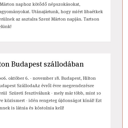
 Márton naphoz kötődő népszokásokat,
agyományokat. Utánajártunk, hogy miért libaétkek
erülnek az asztalra Szent Márton napján. Tartson
elünk!
ilton Budapest szállodában
006. október 6. - november 18. Budapest, Hilton
udapest SzállodaAz évről évre megrendezésre
erül Szüreti fesztiválunk - mely már több, mint 10
ve közismert - idén rengeteg újdonságot kínál! Ezt
nnek is látnia és kóstolnia kell!