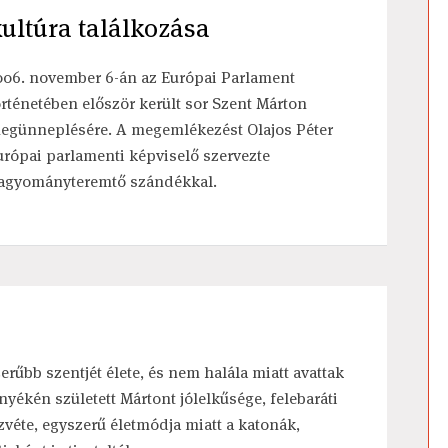
kultúra találkozása
006. november 6-án az Európai Parlament
örténetében először került sor Szent Márton
egünneplésére. A megemlékezést Olajos Péter
urópai parlamenti képviselő szervezte
agyományteremtő szándékkal.
rűbb szentjét élete, és nem halála miatt avattak
yékén született Mártont jólelkűsége, felebaráti
zvéte, egyszerű életmódja miatt a katonák,