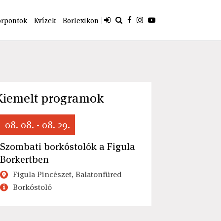
orpontok
Kvízek
Borlexikon
Kiemelt programok
08. 08. - 08. 29.
Szombati borkóstolók a Figula
Borkertben
Figula Pincészet, Balatonfüred
Borkóstoló