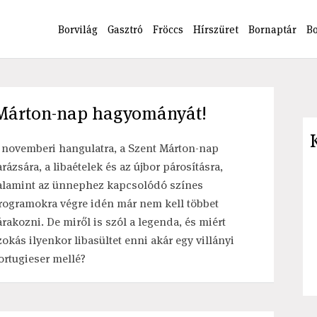
Borvilág
Gasztró
Fröccs
Hírszüret
Bornaptár
B
t Márton-nap hagyományát!
 novemberi hangulatra, a Szent Márton-nap
arázsára, a libaételek és az újbor párosításra,
alamint az ünnephez kapcsolódó színes
rogramokra végre idén már nem kell többet
árakozni. De miről is szól a legenda, és miért
zokás ilyenkor libasültet enni akár egy villányi
ortugieser mellé?