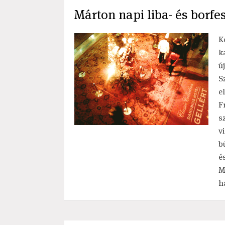
Márton napi liba- és borfes
K
k
ú
S
e
F
s
v
b
é
M
h