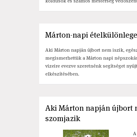
koldusok és számos mesterség védőszentje
Márton-napi ételkülönleg
Aki Márton napján újbort nem iszik, egé
megismerhettük a Márton napi népszokás
vizeire evezve szeretnénk segítséget nyú
elkészítésében.
Aki Márton napján újbort 
szomjazik
A