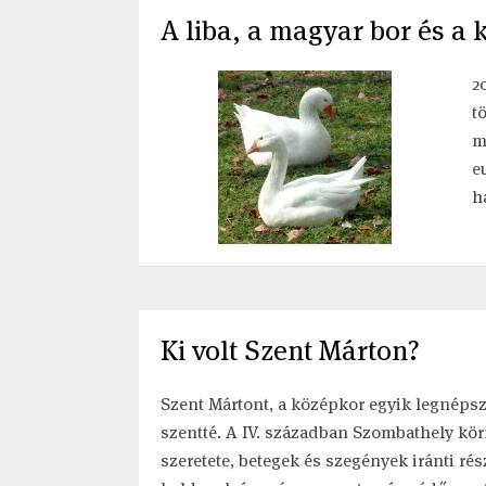
A liba, a magyar bor és a 
2
t
m
e
h
Ki volt Szent Márton?
Szent Mártont, a középkor egyik legnépsze
szentté. A IV. században Szombathely körn
szeretete, betegek és szegények iránti rés