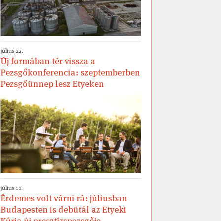
július 22.
Új formában tér vissza a
Pezsgőkonferencia: szeptemberben
Pezsgőünnep lesz Etyeken
július 10.
Érdemes volt várni rá: júliusban
Budapesten is debütál az Etyeki
Kúria új presztízspezsgője