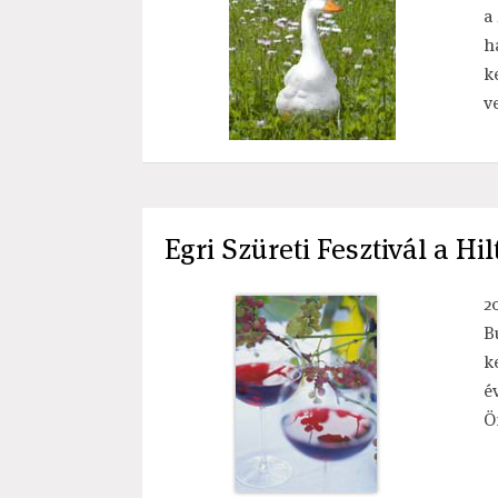
a
h
k
v
Egri Szüreti Fesztivál a H
2
B
k
é
Ö