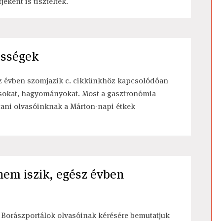
ként is tisztelték.
ességek
sz évben szomjazik c. cikkünkhöz kapcsolódóan
okat, hagyományokat. Most a gasztronómia
jtani olvasóinknak a Márton-napi étkek
nem iszik, egész évben
 Borászportálok olvasóinak kérésére bemutatjuk