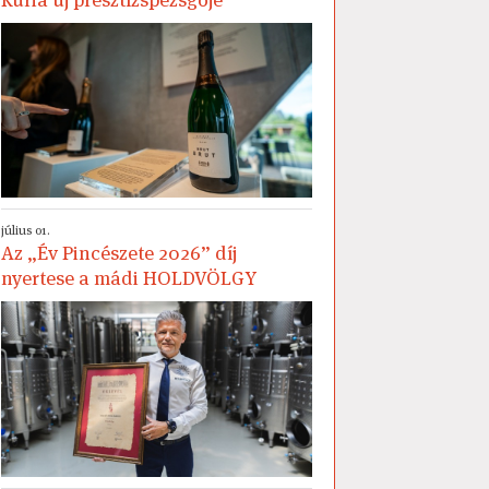
július 01.
Az „Év Pincészete 2026” díj
nyertese a mádi HOLDVÖLGY