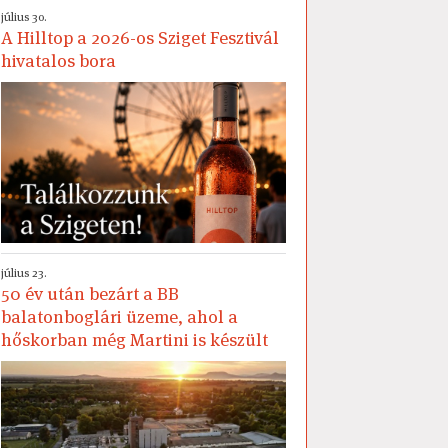
július 30.
A Hilltop a 2026-os Sziget Fesztivál
hivatalos bora
július 23.
50 év után bezárt a BB
balatonboglári üzeme, ahol a
hőskorban még Martini is készült