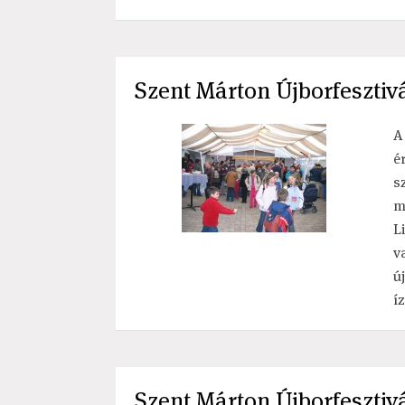
Szent Márton Újborfesztiv
A
é
s
m
L
v
ú
í
Szent Márton Újborfesztivá