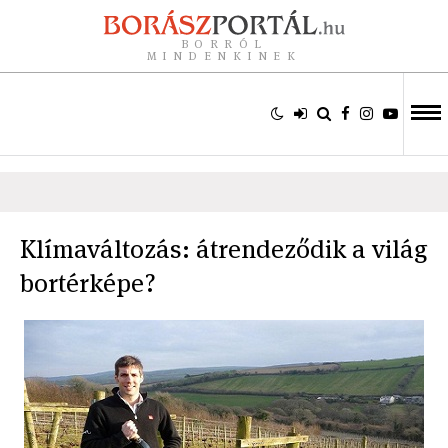
BORRÓL
MINDENKINEK
Klímaváltozás: átrendeződik a világ
bortérképe?