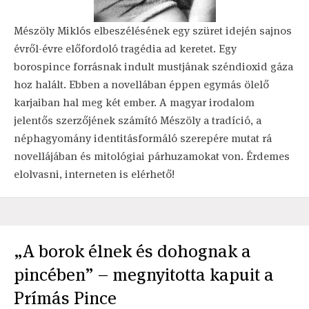
Mészöly Miklós elbeszélésének egy szüret idején sajnos
évről-évre előfordoló tragédia ad keretet. Egy
borospince forrásnak indult mustjának széndioxid gáza
hoz halált. Ebben a novellában éppen egymás ölelő
karjaiban hal meg két ember. A magyar irodalom
jelentős szerzőjének számító Mészöly a tradíció, a
néphagyomány identitásformáló szerepére mutat rá
novellájában és mitológiai párhuzamokat von. Érdemes
elolvasni, interneten is elérhető!
„A borok élnek és dohognak a
pincében” – megnyitotta kapuit a
Prímás Pince