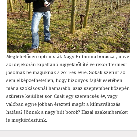
Meglehetősen optimisták Nagy Britannia borászai, mivel
az idejekorán kipattanó rügyekből ítélve rekordtermést
jósolnak be maguknak a 2011-es évre. Sokak szerint az
sem elképzelhetetlen, hogy bizonyos fajták esetében
már a szokásosnál hamarabb, azaz szeptember közepén
szüretre kerülhet sor. Csak egy szerencsés év, vagy
valóban egyre jobban érezteti magát a klímaváltozás
hatása? Jönnek a nagy brit borok? Hazai szakembereket
is megkérdeztünk.