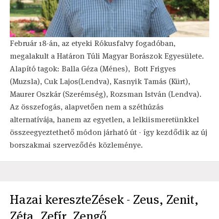
Február 18-án, az etyeki Rókusfalvy fogadóban,
megalakult a Határon Túli Magyar Borászok Egyesülete.
Alapító tagok: Balla Géza (Ménes), Bott Frigyes
(Muzsla), Cuk Lajos(Lendva), Kasnyik Tamás (Kürt),
Maurer Oszkár (Szerémség), Rozsman István (Lendva).
Az összefogás, alapvetően nem a széthúzás
alternatívája, hanem az egyetlen, a lelkiismeretünkkel
összeegyeztethető módon járható út - így kezdődik az új
borszakmai szerveződés közleménye.
Hazai kereszteZések - Zeus, Zenit,
Zéta, Zefír, Zengő