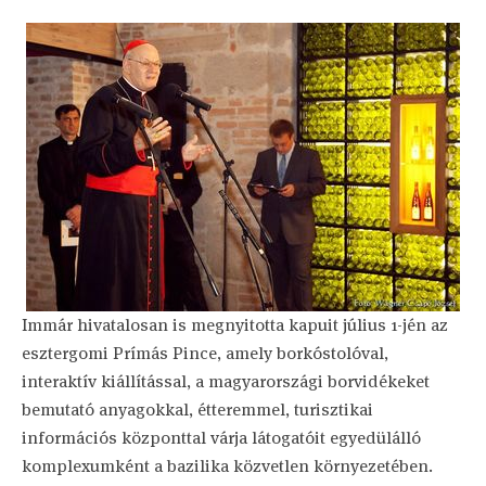
Immár hivatalosan is megnyitotta kapuit július 1-jén az
esztergomi Prímás Pince, amely borkóstolóval,
interaktív kiállítással, a magyarországi borvidékeket
bemutató anyagokkal, étteremmel, turisztikai
információs központtal várja látogatóit egyedülálló
komplexumként a bazilika közvetlen környezetében.