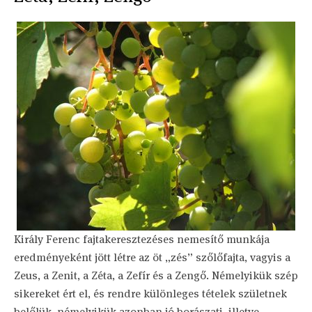
Király Ferenc fajtakeresztezéses nemesítő munkája
eredményeként jött létre az öt „zés” szőlőfajta, vagyis a
Zeus, a Zenit, a Zéta, a Zefír és a Zengő. Némelyikük szép
sikereket ért el, és rendre különleges tételek születnek
belőlük, némelyikük azonban jó borászati, illetve