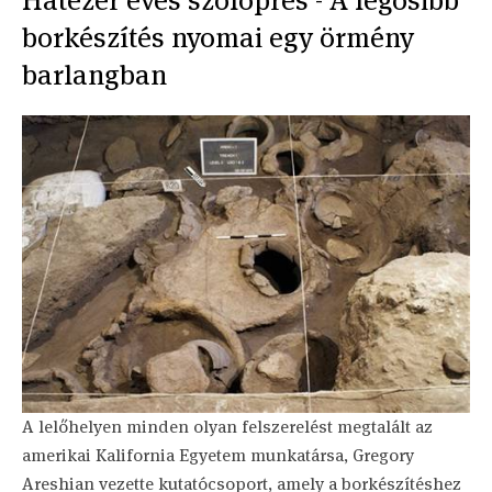
Hatezer éves szőlőprés - A legősibb
borkészítés nyomai egy örmény
barlangban
A lelőhelyen minden olyan felszerelést megtalált az
amerikai Kalifornia Egyetem munkatársa, Gregory
Areshian vezette kutatócsoport, amely a borkészítéshez