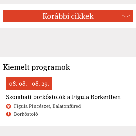
Korábbi cikkek
Kiemelt programok
08. 08. - 08. 29.
Szombati borkóstolók a Figula Borkertben
Figula Pincészet, Balatonfüred
Borkóstoló