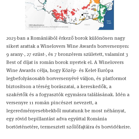
2023-ban a Romániából érkező borok különösen nagy
sikert arattak a Winelovers Wine Awards borversenyen:
9 arany-, 27 ezüst-, és 7 bronzérem született, valamint 3
Best of díjat is román borok nyertek el. A Winelovers
Wine Awards célja, hogy Közép- és Kelet-Európa
legbefolyásosabb borversenyévé váljon, és platformot
biztosítson a térség borászatai, a kereskedők, a
szakértők és a fogyasztók egymásra találásának. Idén a
versenyre 11 román pincészet nevezett, a
legeredményesebbekből mutatunk be most néhányat,
egy rövid bepillantást adva egyúttal Románia
bortörténetére, termesztett szőlőfajtáira és borvidékeire.