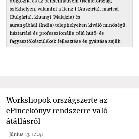
dolgozik, és az ochsenhauseni (Németország)
székhelyen, valamint a lienz-i (Ausztria), maricai
(Bulgária), kluangi (Malajzia) és
aurangábádi (India) telephelyeken kiváló minőségű,
háztartási és professzionális célú hűtő- és
fagyasztókészülékek fejlesztése és gyártása zajlik.
Workshopok országszerte az
ePincekönyv rendszerre való
átállásról
Június 13. 14:41