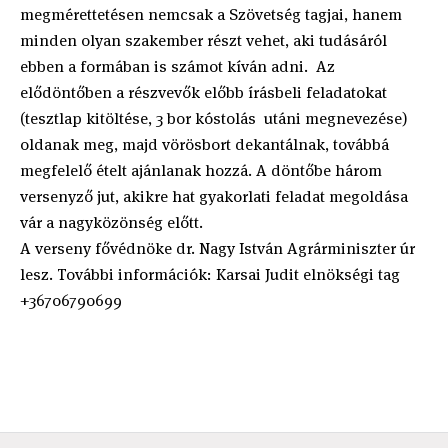
megmérettetésen nemcsak a Szövetség tagjai, hanem
minden olyan szakember részt vehet, aki tudásáról
ebben a formában is számot kíván adni. Az
elődöntőben a részvevők előbb írásbeli feladatokat
(tesztlap kitöltése, 3 bor kóstolás utáni megnevezése)
oldanak meg, majd vörösbort dekantálnak, továbbá
megfelelő ételt ajánlanak hozzá. A döntőbe három
versenyző jut, akikre hat gyakorlati feladat megoldása
vár a nagyközönség előtt.
A verseny fővédnöke dr. Nagy István Agrárminiszter úr
lesz. További információk: Karsai Judit elnökségi tag
+36706790699