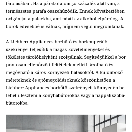
tárolásában. Ha a páratartalom 50 százalék alatt van, a
természetes parafa összehúzódik. Ennek következtében
oxigén jut a palackba, ami miatt az alkohol elpárolog. A
borok édesebbé is válnak, mígnem végül megromlanak.
A Liebherr Appliances borhűtő és bortemperáló
szekrényei teljesítik a magas követelményeket és
tökéletes tárolóhelyként szolgálnak. Segítségükkel a bor
pontosan ellenőrzött feltételek mellett tárolható és
megóvható a káros környezeti hatásoktól. A különböző
méreteknek és ajtómegoldásoknak köszönhetően a
Liebherr Appliances borhűtő szekrényeit könnyedén be
lehet illeszteni a konyhabútorokba vagy a nappaliszoba-
bútorokba.