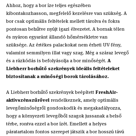
Ahhoz, hogy a bor íze teljes egészében
kibontakozhasson, megfelelő kezelésre van szükség. A
bor csak optimális feltételek mellett tárolva és fokra
pontosan behűtve nyújt igazi élvezetet. A bornak télen
és nyáron egyaránt állandó hőmérsékletre van
szüksége. Az értékes palackokat nem érheti UV-fény,
valamint semmilyen illat vagy szag. Még a száraz levegő
és a rázkódás is befolyásolja a bor minőségét.
A
Liebherr borhűtő szekrények ideális feltételeket
biztosítanak a minőségi borok tárolásához.
A Liebherr borhűtő szekrények beépített
FreshAir-
aktívszénszűrővel
rendelkeznek, amely optimális
levegőminőségről gondoskodik és megakadályozza,
hogy a környezeti levegőből szagok jussanak a belső
térbe, rontva ezzel a bor ízét. Emellett a helyes
páratartalom fontos szerepet játszik a bor hosszú távú