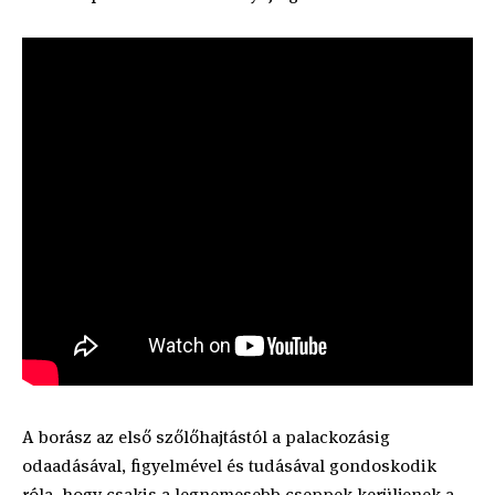
A borász az első szőlőhajtástól a palackozásig
odaadásával, figyelmével és tudásával gondoskodik
róla, hogy csakis a legnemesebb cseppek kerüljenek a