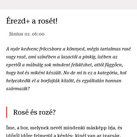
Érezd+ a rosét!
Június 02. 06:00
A nyár kedvenc fröccsbora a könnyed, mégis tartalmas rosé
vagy rozé, ami színében a lazactól a pinkig, ízében az
epertől a málnáig sok mindent felidézhet, attól függően,
hogy hol és miként készült. No de mi is ez a kategória, hol
helyezkedik el a borfajták között, és egyáltalán honnan
származik?
Rosé és rozé?
Íme, a bor, melynek nevét mindenki másképp írja, és
időről időre felmerül a kérdés: kinél van az igazság.