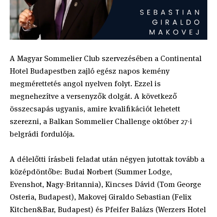
A Magyar Sommelier Club szervezésében a Continental
Hotel Budapestben zajló egész napos kemény
megmérettetés angol nyelven folyt. Ezzel is
megnehezítve a versenyzők dolgát. A következő
összecsapás ugyanis, amire kvalifikációt lehetett
szerezni, a Balkan Sommelier Challenge október 27-i
belgrádi fordulója.
A délelőtti írásbeli feladat után négyen jutottak tovább a
középdöntőbe: Budai Norbert (Summer Lodge,
Evenshot, Nagy-Britannia), Kincses Dávid (Tom George
Osteria, Budapest), Makovej Giraldo Sebastian (Felix
Kitchen&Bar, Budapest) és Pfeifer Balázs (Werzers Hotel