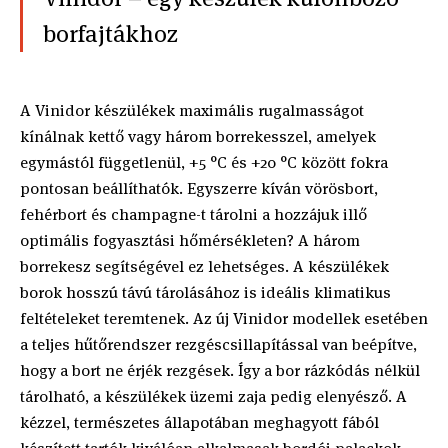
borfajtákhoz
A Vinidor készülékek maximális rugalmasságot
kínálnak kettő vagy három borrekesszel, amelyek
egymástól függetlenül, +5 °C és +20 °C között fokra
pontosan beállíthatók. Egyszerre kíván vörösbort,
fehérbort és champagne-t tárolni a hozzájuk illő
optimális fogyasztási hőmérsékleten? A három
borrekesz segítségével ez lehetséges. A készülékek
borok hosszú távú tárolásához is ideális klimatikus
feltételeket teremtenek. Az új Vinidor modellek esetében
a teljes hűtőrendszer rezgéscsillapítással van beépítve,
hogy a bort ne érjék rezgések. Így a bor rázkódás nélkül
tárolható, a készülékek üzemi zaja pedig elenyésző. A
kézzel, természetes állapotában meghagyott fából