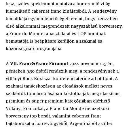
tesz, széles spektrumot mutatva a bortermelő világ
kiemelkedő cabernet franc kínálatából. A rendezvény
tematikája egyben lehetőséget teremt, hogy a 2022-ben
első alkalommal megrendezett nagyszabású borverseny,
a Franc du Monde tapasztalatai és TOP borainak
bemutatója is beépítésre kerüljön a szakmai és
közönségnap programjába.
A
VII. Franc&Franc Fórumot
2022. november 25-én,
pénteken 9.30 órától rendezik meg, a rendezvénynek a
villányi Bock Borászat konferenciaterme ad otthont. A
szakmai tanácskozáson az előadások mellett neves
szakértők tolmácsolásában kóstolhatják meg classicus,
premium és super premium kategóriában elérhető
Villányi Francokat, a Franc Du Monde nemzetközi
borverseny top borait, valamint cabernet franc
fajtaborokat a Loire-völgyéből, Argentínából az idei