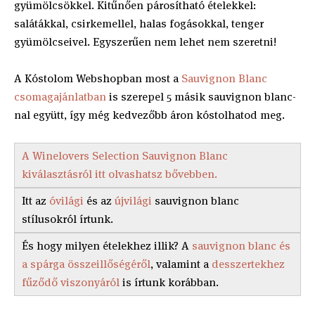
gyümölcsökkel. Kitűnően párosítható ételekkel:
salátákkal, csirkemellel, halas fogásokkal, tenger
gyümölcseivel. Egyszerűen nem lehet nem szeretni!
A Kóstolom Webshopban most a
Sauvignon Blanc
csomagajánlatban
is szerepel 5 másik sauvignon blanc-
nal együtt, így még kedvezőbb áron kóstolhatod meg.
A Winelovers Selection Sauvignon Blanc
kiválasztásról itt olvashatsz bővebben.
Itt az
óvilági
és az
újvilági
sauvignon blanc
stílusokról írtunk.
És hogy milyen ételekhez illik? A
sauvignon blanc és
a spárga összeillőségéről
, valamint a
desszertekhez
fűződő viszonyáról
is írtunk korábban.