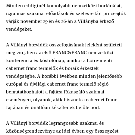
Minden eddiginél komolyabb nemzetközi borkínálat,
izgalmas szakmai előadások és szélesre tárt pinceajtók
várják november 25-én és 26-án a Villányba érkező
vendégeket.
A Villányi borvidék összefogásának jeleként született
meg 2015-ben az első FRANC&FRANC nemzetközi
konferencia és kóstolónap, amikor a Loire-menti
cabernet franc termelők és boraik érkeztek
vendégségbe. A korábbi években minden jelentősebb
európai és újvilági cabernet franc termelő régió
bemutatkozhatott a fajtára fókuszáló szakmai
eseményen, olyanok, akik hisznek a cabernet franc
fajtában és önállóan készítenek belőle bort.
A Villányi borvidék legrangosabb szakmai és
közönségrendezvénye az idei évben egy összegzést