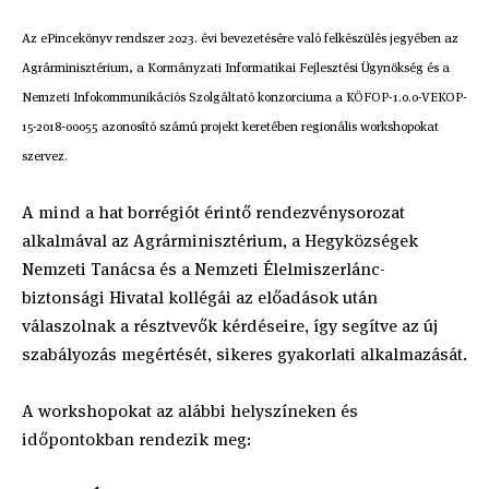
Az ePincekönyv rendszer 2023. évi bevezetésére való felkészülés jegyében az
Agrárminisztérium, a Kormányzati Informatikai Fejlesztési Ügynökség és a
Nemzeti Infokommunikációs Szolgáltató konzorciuma a KÖFOP-1.0.0-VEKOP-
15-2018-00055 azonosító számú projekt keretében regionális workshopokat
szervez.
A mind a hat borrégiót érintő rendezvénysorozat
alkalmával az Agrárminisztérium, a Hegyközségek
Nemzeti Tanácsa és a Nemzeti Élelmiszerlánc-
biztonsági Hivatal kollégái az előadások után
válaszolnak a résztvevők kérdéseire, így segítve az új
szabályozás megértését, sikeres gyakorlati alkalmazását.
A workshopokat az alábbi helyszíneken és
időpontokban rendezik meg: