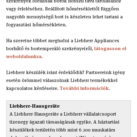
szekrények ideálisak borok hosszú távú tárolásához
vagy érleléséhez. Beállított hőmérséklettől függően
nagyobb mennyiségű bort is készleten lehet tartani a
fogyasztási hőmérsékleten.
Ha szeretne többet megtudni a Liebherr Appliances
borhűtő és bortemperáló szekrényeiről,
látogasson el
weboldalunkra.
Liebherr készülék iránt érdeklődik? Partnereink igény
esetén örömmel válaszolnak Liebherr termékekkel
kapcsolatos kérdéseire.
További információk.
Liebherr-Hausgeräte
A Liebherr-Hausgeräte a Liebherr vállalatcsoport
tizenegy ágazati társaságának egyike. A háztartási
készülékek területén több mint 6 200 munkatárs