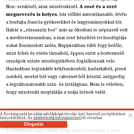
Nos: senkinél, azaz mindenkinél.
A rosé és a rozé
megnevezés is helyes
, bár előbbi autentikusabb, lévén
a borfajta francia gyökerekkel és hagyományokkal bír.
Habár a „rózsaszín bor” már az ókorban is népszerű volt
a mediterráneumban, a mai rosé készítési technológiája
sokat finomodott azóta. Napjainkban több fogy belőle,
mint fehér és vörös társaiból, éppen ezért a bortermelő
országok szinte mindegyikében foglalkoznak vele.
Hazánkban leginkább kékfrankosból, kadarkából, pinot
noirból, merlot-ból vagy cabernet-ből készül, mégpedig
a legváltozatosabb szín- és ízvilágban. Nem is véletlen,
hogy mindenki megtalálja a szája ízének valót.
Vörös vagy fehér?
A Borászportál.hu oldal süti fájlokat (cookie-kat) használ szolgáltatásai
biztosításához. Az
adatvédelmi információkról
itt olvashat.
Elfogadás
A következő nagy talány, hogy miből is készül a rosé