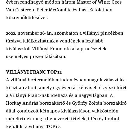
évben rendhagyó módon három Master of Wine: Cees
Van Casteren, Peter McCombie és Pasi Ketolainen
közreműködésével.
2022. november 26-án, szombaton a villányi pincékben
túrázva találkozhatnak a vendégek a legújabb
kiválasztott Villányi Franc-okkal a pincészetek
személyes prezentálásában.
VILLÁNYI FRANC TOP12
A villányi bortermelők minden évben maguk választják
ki azt a 12 bort, amely egy éven át képviseli és viszi hírét
a Villányi Franc-nak idehaza és a nagyvilágban. A
Horkay András borszakértő és Győrffy Zoltán borszakíró
által gondozott kétnapos kiválasztáson vakkóstolón
mérettetnek meg a benevezett tételek, idén 67 borból
került ki a villányi TOP12.