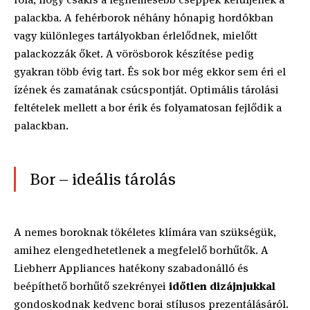
palackba. A fehérborok néhány hónapig hordókban
vagy különleges tartályokban érlelődnek, mielőtt
palackozzák őket. A vörösborok készítése pedig
gyakran több évig tart. És sok bor még ekkor sem éri el
ízének és zamatának csúcspontját. Optimális tárolási
feltételek mellett a bor érik és folyamatosan fejlődik a
palackban.
Bor – ideális tárolás
A nemes boroknak tökéletes klímára van szükségük,
amihez elengedhetetlenek a megfelelő borhűtők. A
Liebherr Appliances hatékony szabadonálló és
beépíthető borhűtő szekrényei
időtlen dizájnjukkal
gondoskodnak kedvenc borai stílusos prezentálásáról.