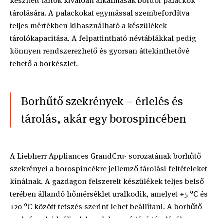
készített tartók kiválóan alkalmasak bordói palackok
tárolására. A palackokat egymással szembefordítva
teljes mértékben kihasználható a készülékek
tárolókapacitása. A felpattintható névtáblákkal pedig
könnyen rendszerezhető és gyorsan áttekinthetővé
tehető a borkészlet.
Borhűtő szekrények – érlelés és
tárolás, akár egy borospincében
A Liebherr Appliances GrandCru- sorozatának borhűtő
szekrényei a borospincékre jellemző tárolási feltételeket
kínálnak. A gazdagon felszerelt készülékek teljes belső
terében állandó hőmérséklet uralkodik, amelyet +5 °C és
+20 °C között tetszés szerint lehet beállítani. A borhűtő