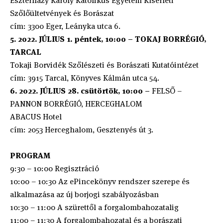
Eszterházy Károly Katolikus Egyetem Kísérleti
Szőlőültetvények és Borászat
cím: 3300 Eger, Leányka utca 6.
5. 2022. JÚLIUS 1. péntek, 10:00 – TOKAJ BORRÉGIÓ,
TARCAL
Tokaji Borvidék Szőlészeti és Borászati Kutatóintézet
cím: 3915 Tarcal, Könyves Kálmán utca 54.
6. 2022. JÚLIUS 28. csütörtök, 10:00 –
FELSŐ –
PANNON BORRÉGIÓ, HERCEGHALOM
ABACUS Hotel
cím: 2053 Herceghalom, Gesztenyés út 3.
PROGRAM
9:30 – 10:00 Regisztráció
10:00 – 10:30 Az ePincekönyv rendszer szerepe és
alkalmazása az új borjogi szabályozásban
10:30 – 11:00 A szürettől a forgalombahozatalig
11:00 – 11:30 A forgalombahozatal és a borászati