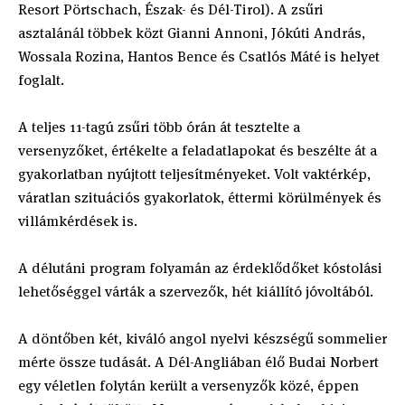
Resort Pörtschach, Észak- és Dél-Tirol). A zsűri
asztalánál többek közt Gianni Annoni, Jókúti András,
Wossala Rozina, Hantos Bence és Csatlós Máté is helyet
foglalt.
A teljes 11-tagú zsűri több órán át tesztelte a
versenyzőket, értékelte a feladatlapokat és beszélte át a
gyakorlatban nyújtott teljesítményeket. Volt vaktérkép,
váratlan szituációs gyakorlatok, éttermi körülmények és
villámkérdések is.
A délutáni program folyamán az érdeklődőket kóstolási
lehetőséggel várták a szervezők, hét kiállító jóvoltából.
A döntőben két, kiváló angol nyelvi készségű sommelier
mérte össze tudását. A Dél-Angliában élő Budai Norbert
egy véletlen folytán került a versenyzők közé, éppen