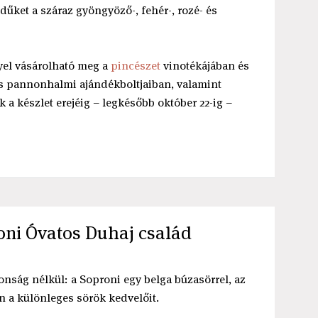
űket a száraz gyöngyöző-, fehér-, rozé- és
el vásárolható meg a
pincészet
vinotékájában és
s pannonhalmi ajándékboltjaiban, valamint
k a készlet erejéig – legkésőbb október 22-ig –
oni Óvatos Duhaj család
ság nélkül: a Soproni egy belga búzasörrel, az
 a különleges sörök kedvelőit.