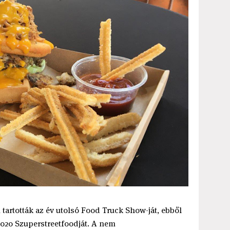
 tartották az év utolsó Food Truck Show-ját, ebből
2020 Szuperstreetfoodját. A nem