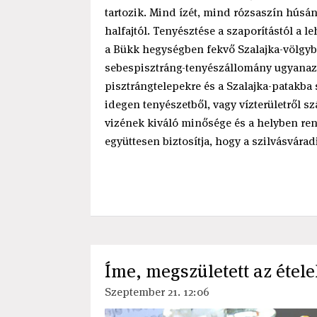
tartozik. Mind ízét, mind rózsaszín húsán
halfajtól. Tenyésztése a szaporítástól a 
a Bükk hegységben fekvő Szalajka-völgyb
sebespisztráng-tenyészállomány ugyanaz, m
pisztrángtelepekre és a Szalajka-patakba
idegen tenyészetből, vagy vízterületről s
vizének kiváló minősége és a helyben ren
együttesen biztosítja, hogy a szilvásvárad
Íme, megszületett az étele
Szeptember 21. 12:06