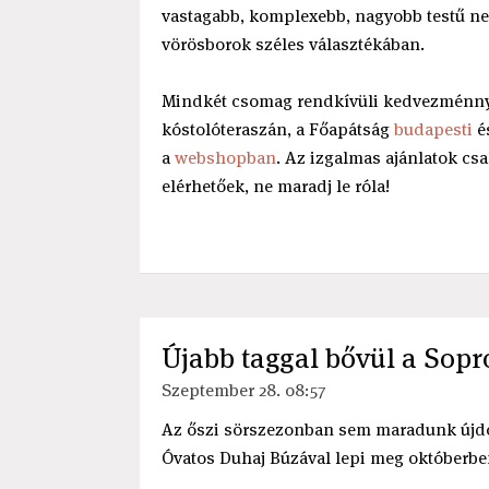
vastagabb, komplexebb, nagyobb testű ned
vörösborok széles választékában.
Mindkét csomag rendkívüli kedvezménny
kóstolóteraszán, a Főapátság
budapesti
é
a
webshopban
. Az izgalmas ajánlatok csa
elérhetőek, ne maradj le róla!
Újabb taggal bővül a Sopr
Szeptember 28. 08:57
Az őszi sörszezonban sem maradunk újdon
Óvatos Duhaj Búzával lepi meg októberben