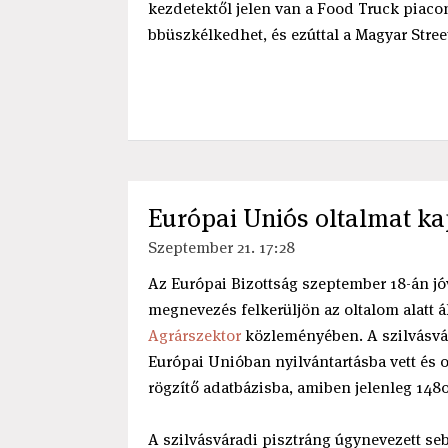
kezdetektől jelen van a Food Truck piaco
bbüszkélkedhet, és ezúttal a Magyar Stree
Európai Uniós oltalmat k
Szeptember 21. 17:28
Az Európai Bizottság szeptember 18-án jó
megnevezés felkerüljön az oltalom alatt ál
Agrárszektor
közleményében. A szilvásvár
Európai Unióban nyilvántartásba vett és olt
rögzítő adatbázisba, amiben jelenleg 148
A szilvásváradi pisztráng úgynevezett seb