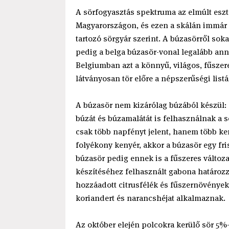
A sörfogyasztás spektruma az elmúlt eszt
Magyarországon, és ezen a skálán immár a
tartozó sörgyár szerint. A búzasörről so
pedig a belga búzasör-vonal legalább anny
Belgiumban azt a könnyű, világos, fűszeres
látványosan tör előre a népszerűségi list
A búzasör nem kizárólag búzából készül: a
búzát és búzamalátát is felhasználnak a 
csak több napfényt jelent, hanem több kem
folyékony kenyér, akkor a búzasör egy fris
búzasör pedig ennek is a fűszeres változ
készítéséhez felhasznált gabona határozz
hozzáadott citrusfélék és fűszernövények
koriandert és narancshéjat alkalmaznak.
Az október elején polcokra kerülő sör 5%