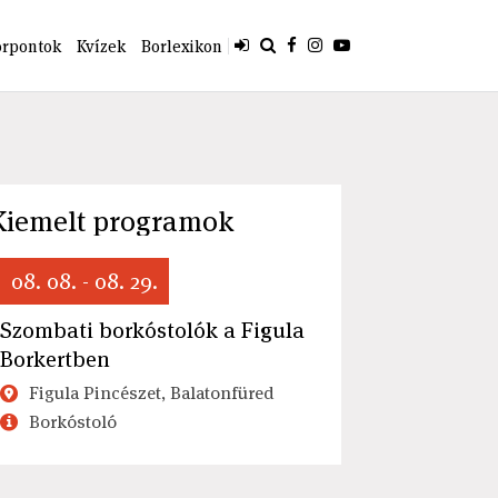
orpontok
Kvízek
Borlexikon
Kiemelt programok
08. 08. - 08. 29.
Szombati borkóstolók a Figula
Borkertben
Figula Pincészet, Balatonfüred
Borkóstoló