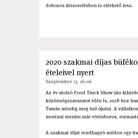
dobozos kiszerelésben is elérhető lesz.
2020 szakmai díjas büfék
ételeivel nyert
Szeptember 23. 16:06
Az év utolsó Food Truck Show-ján kihirdet
közönségszavazatot idén is, 2018-hoz has
Tamás mindig meg tud újulni. A vállalkoz
mostani menün már vörösboros, rozmaringo
A szakmai díjat rendhagyó módon egy ital