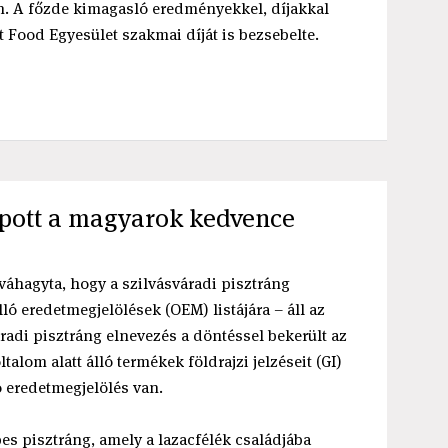
n. A főzde kimagasló eredményekkel, díjakkal
t Food Egyesület szakmai díját is bezsebelte.
apott a magyarok kedvence
váhagyta, hogy a szilvásváradi pisztráng
ló eredetmegjelölések (OEM) listájára – áll az
adi pisztráng elnevezés a döntéssel bekerült az
alom alatt álló termékek földrajzi jelzéseit (GI)
0 eredetmegjelölés van.
es pisztráng, amely a lazacfélék családjába