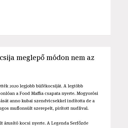
ocsija meglepő módon nem az
ték 2020 legjobb büfékocsiját. A legtöbb
onlóan a Food Maffia csapata nyerte. Mogyorósi
ását anno kubai szendvicsekkel indította de a
s muflonsült szerepelt, pirított nudlival.
t árusító kocsi nyerte. A Legenda Serfőzde