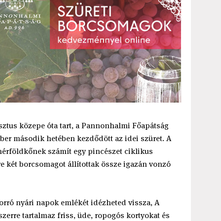
ztus közepe óta tart, a Pannonhalmi Főapátság
ber második hetében kezdődött az idei szüret. A
 mérföldkőnek számít egy pincészet ciklikus
 két borcsomagot állítottak össze igazán vonzó
orró nyári napok emlékét idézheted vissza, A
erre tartalmaz friss, üde, ropogós kortyokat és