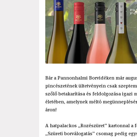
Bár a Pannonhalmi Borvidéken már augus
pincészetének ültetvényein csak szeptem
szőlő betakarítása és feldolgozása igazi
életében, amelynek méltó megünneplésére
áron!
A hatpalackos „Rozészüret” kartonnal a f
„Szüreti borválogatás” csomag pedig egysz