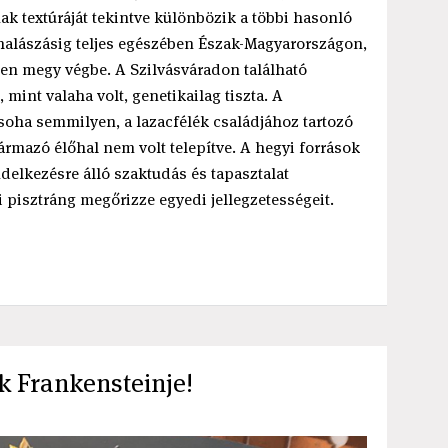
ak textúráját tekintve különbözik a többi hasonló
lehalászásig teljes egészében Észak-Magyarországon,
en megy végbe. A Szilvásváradon található
int valaha volt, genetikailag tiszta. A
 soha semmilyen, a lazacfélék családjához tartozó
zármazó élőhal nem volt telepítve. A hegyi források
delkezésre álló szaktudás és tapasztalat
i pisztráng megőrizze egyedi jellegzetességeit.
k Frankensteinje!