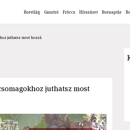
Borvilág
Gasztró
Fröccs
Hírszüret
Bornaptár
B
hoz juthatsz most hozzá
csomagokhoz juthatsz most