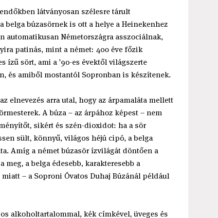
endőkben látványosan szélesre tárult
 belga búzasörnek is ott a helye a Heinekenhez
kan automatikusan Németországra asszociálnak,
ira patinás, mint a német: 400 éve főzik
 ízű sört, ami a ’90-es évektől világszerte
án, és amiből mostantól Sopronban is készítenek.
z elnevezés arra utal, hogy az árpamaláta mellett
sörmesterek. A búza – az árpához képest – nem
ényítőt, sikért és szén-dioxidot: ha a sör
sen sült, könnyű, világos héjú cipó, a belga
ata. Amíg a német búzasör ízvilágát döntően a
a meg, a belga édesebb, karakteresebb a
 miatt – a Soproni Óvatos Duhaj Búzánál például
-os alkoholtartalommal, kék címkével, üveges és