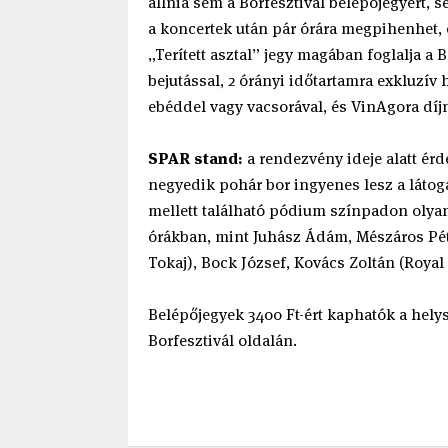
állnia sem a Borfesztivál belépőjegyért, s
a koncertek után pár órára megpihenhet, 
„Terített asztal” jegy magában foglalja a 
bejutással, 2 órányi időtartamra exkluzív 
ebéddel vagy vacsorával, és VinAgora díj
SPAR stand:
a rendezvény ideje alatt ér
negyedik pohár bor ingyenes lesz a láto
mellett található pódium színpadon olyan
órákban, mint Juhász Ádám, Mészáros Péte
Tokaj), Bock József, Kovács Zoltán (Royal 
Belépőjegyek 3400 Ft-ért kaphatók a hely
Borfesztivál oldalán.