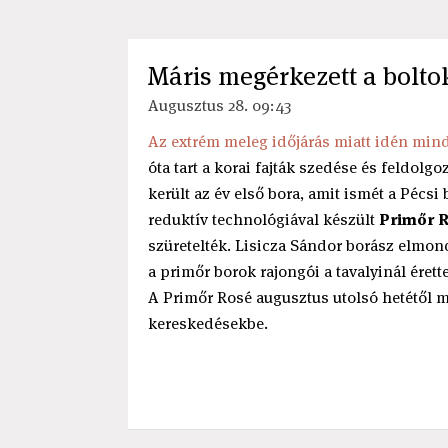
Máris megérkezett a bolto
Augusztus 28. 09:43
Az extrém meleg időjárás miatt idén min
óta tart a korai fajták szedése és feldo
került az év első bora, amit ismét a Pécsi
reduktív technológiával készült
Primőr 
szüretelték. Lisicza Sándor borász elmond
a primőr borok rajongói a tavalyinál éret
A Primőr Rosé augusztus utolsó hetétől 
kereskedésekbe.