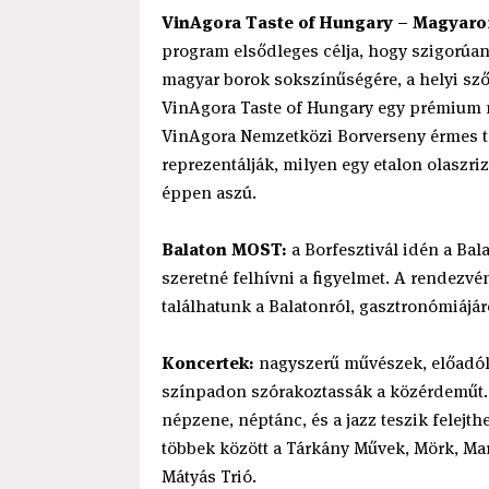
VinAgora Taste of Hungary – Magyaror
program elsődleges célja, hogy szigorúan 
magyar borok sokszínűségére, a helyi szől
VinAgora Taste of Hungary egy prémium m
VinAgora Nemzetközi Borverseny érmes tét
reprezentálják, milyen egy etalon olaszrizl
éppen aszú.
Balaton MOST:
a Borfesztivál idén a Bala
szeretné felhívni a figyelmet. A rendezv
találhatunk a Balatonról, gasztronómiájáró
Koncertek:
nagyszerű művészek, előadók 
színpadon szórakoztassák a közérdeműt. 
népzene, néptánc, és a jazz teszik felejthe
többek között a Tárkány Művek, Mörk, Mar
Mátyás Trió.