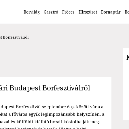
Borvilág
Gasztró
Fröccs
Hírszüret
Bornaptár
B
t Borfesztiválról
ri Budapest Borfesztiválról
udapest Borfesztivál szeptember 6-9. között várja a
ókat a főváros egyik legimpozánsabb helyszínén, a
zai és külföldi kiállító borait kóstolhatják meg.