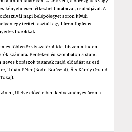
em a finom falatokért. A sok séta, a borozgatás vagy
és kényelmesen étkezhet barátaival, családjával. A
Borfesztivál napi belépőjegyet soron kívüli
helyen egy terített asztalt egy háromfogásos
nyertes borokkal.
demes többször visszatérni ide, hiszen minden
gatók számára. Pénteken és szombaton a stand
 neves borászok tartanak majd előadást az esti
r, Urbán Péter (Bodri Borászat), Áts Károly (Grand
Tokaj).
színen, illetve elővételben kedvezményes áron a