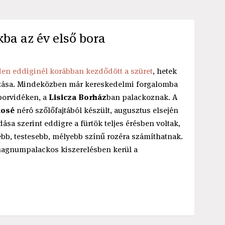
kba az év első bora
den eddiginél korábban kezdődött a szüret
, hetek
lgozása. Mindeközben már kereskedelmi forgalomba
 borvidéken, a
Lisicza Borház
ban palackoznak. A
Rosé
néró szőlőfajtából készült, augusztus elsején
ása szerint eddigre a fürtök teljes érésben voltak,
tebb, testesebb, mélyebb színű rozéra számíthatnak.
magnumpalackos kiszerelésben kerül a