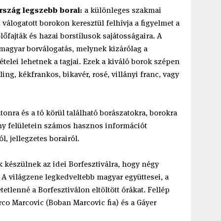
szág legszebb borai:
a különleges szakmai
válogatott borokon keresztül felhívja a figyelmet a
őfajták és hazai borstílusok sajátosságaira. A
agyar borválogatás, melynek kizárólag a
elei lehetnek a tagjai. Ezek a kiváló borok szépen
ing, kékfrankos, bikavér, rosé, villányi franc, vagy
tonra és a tó körül található borászatokra, borokra
ény felületein számos hasznos információt
l, jellegzetes borairól.
készülnek az idei Borfesztiválra, hogy négy
A világzene legkedveltebb magyar együttesei, a
tetlenné a Borfesztiválon eltöltött órákat. Fellép
co Marcovic (Boban Marcovic fia) és a Gáyer