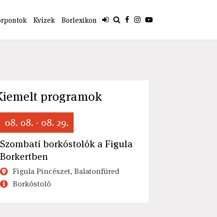
orpontok
Kvízek
Borlexikon
Kiemelt programok
08. 08. - 08. 29.
Szombati borkóstolók a Figula
Borkertben
Figula Pincészet, Balatonfüred
Borkóstoló