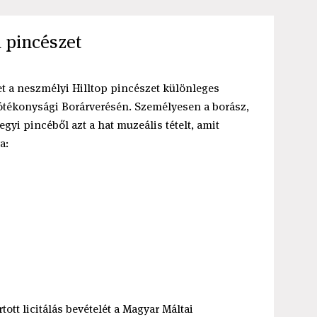
 pincészet
t a neszmélyi Hilltop pincészet különleges
 Jótékonysági Borárverésén. Személyesen a borász,
yi pincéből azt a hat muzeális tételt, amit
a:
ott licitálás bevételét a Magyar Máltai