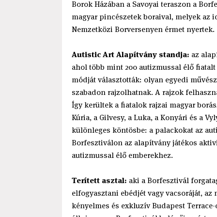
Borok Házában a Savoyai teraszon a Borf
magyar pincészetek boraival, melyek az 
Nemzetközi Borversenyen érmet nyertek.
Autistic Art Alapítvány standja:
az alap
ahol több mint 200 autizmussal élő fiatalt
módját választották: olyan egyedi művészet
szabadon rajzolhatnak. A rajzok felhaszn
Így kerültek a fiatalok rajzai magyar borá
Kúria, a Gilvesy, a Luka, a Konyári és a V
különleges köntösbe: a palackokat az autis
Borfesztiválon az alapítvány játékos akti
autizmussal élő emberekhez.
Terített asztal:
aki a Borfesztivál forga
elfogyasztani ebédjét vagy vacsoráját, az
kényelmes és exkluzív Budapest Terrace-on