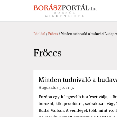
BORRÓL
MINDENKINEK
Főoldal
/
Fröccs
/ Minden tudnivaló a budavári Budapes
Fröccs
Minden tudnivaló a budavá
Augusztus 30. 11:37
Európa egyik legszebb borfesztiválja, a B
borozni, kikapcsolódni, szórakozni vágy
Budai Várban. A vendégek több mint 150 ha