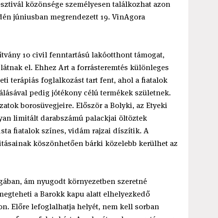
esztivál közönsége személyesen találkozhat azon
idén júniusban megrendezett 19. VinAgora
ítvány 10 civil fenntartású lakóotthont támogat,
 látnak el. Ehhez Art a forrásteremtés különleges
i terápiás foglalkozást tart fent, ahol a fiatalok
álásával pedig jótékony célú termékek születnek.
szatok borosüvegjeire. Először a Bolyki, az Etyeki
ylyan limitált darabszámú palackjai öltöztek
ta fiatalok színes, vidám rajzai díszítik. A
vitásainak köszönhetően bárki közelebb kerülhet az
tagában, ám nyugodt környezetben szeretné
 megteheti a Barokk kapu alatt elhelyezkedő
. Előre lefoglalhatja helyét, nem kell sorban