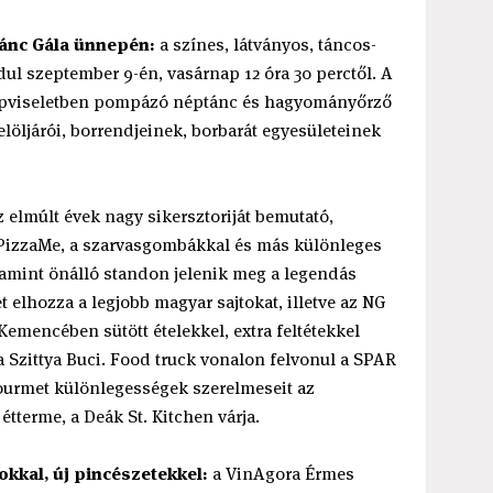
tánc Gála ünnepén:
a színes, látványos, táncos-
ul szeptember 9-én, vasárnap 12 óra 30 perctől. A
népviseletben pompázó néptánc és hagyományőrző
löljárói, borrendjeinek, borbarát egyesületeinek
z elmúlt évek nagy sikersztoriját bemutató,
 PizzaMe, a szarvasgombákkal és más különleges
lamint önálló standon jelenik meg a legendás
et elhozza a legjobb magyar sajtokat, illetve az NG
 Kemencében sütött ételekkel, extra feltétekkel
a Szittya Buci. Food truck vonalon felvonul a SPAR
 gourmet különlegességek szerelmeseit az
tterme, a Deák St. Kitchen várja.
kkal, új pincészetekkel:
a VinAgora Érmes