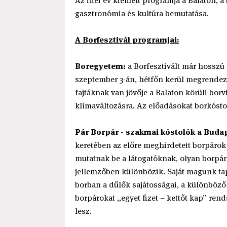
Az idei év kiemelt programja a Balaton, a 
gasztronómia és kultúra bemutatása.
A Borfesztivál programjai:
Boregyetem:
a Borfesztivált már hosszú
szeptember 3-án, hétfőn kerül megrendez
fajtáknak van jövője a Balaton körüli bor
klímaváltozásra. Az előadásokat borkósto
Pár Borpár - szakmai kóstolók a Budap
keretében az előre meghirdetett borpáro
mutatnak be a látogatóknak, olyan borpáro
jellemzőben különbözik. Saját magunk t
borban a dűlők sajátosságai, a különböző 
borpárokat „egyet fizet – kettőt kap” ren
lesz.