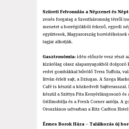
Szüreti Felvonulás a Népzenei és Nép
zenés forgatag a Szentháromság térről ind
menetet a borrégiókból érkező, egyedi 
együttesek, Magyarország borvidékeinek e
tagjai alkotják.
Gasztronómia:
idén először vesz részt a
kizárólag olasz alapanyagokból dolgozó
erdei gombákkal bűvölő Terra Tuffola, va
litván érlelt sajt, a Dziugas. A Szega Mark
Café is készül a közkedvelt Sajtterasszal.
készül a Szittya Pita Kenyérlángosozó és 
Grillmobilja és a Fresh Corner autója. A
Oroszlános udvarban a Ritz-Carlton Hotel é
Érmes Borok Háza – Találkozás új boro