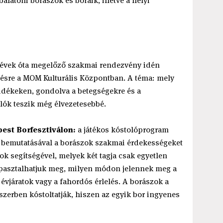
balatoni borászok és boraik, illetve a helyi
 évek óta megelőző szakmai rendezvény idén
ésre a MOM Kulturális Központban. A téma: mely
vidékeken, gondolva a betegségekre és a
lók teszik még élvezetesebbé.
est Borfesztiválon:
a játékos kóstolóprogram
k bemutatásával a borászok szakmai érdekességeket
k segítségével, melyek két tagja csak egyetlen
apasztalhatjuk meg, milyen módon jelennek meg a
évjáratok vagy a fahordós érlelés. A borászok a
dszerben kóstoltatják, hiszen az egyik bor ingyenes