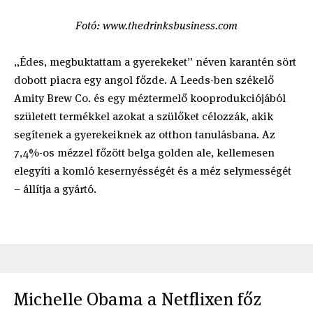
Fotó: www.thedrinksbusiness.com
„Édes, megbuktattam a gyerekeket” néven karantén sört
dobott piacra egy angol főzde. A Leeds-ben székelő
Amity Brew Co. és egy méztermelő kooprodukciójából
született termékkel azokat a szülőket célozzák, akik
segítenek a gyerekeiknek az otthon tanulásbana. Az
7,4%-os mézzel főzött belga golden ale, kellemesen
elegyíti a komló kesernyésségét és a méz selymességét
– állítja a gyártó.
Michelle Obama a Netflixen főz