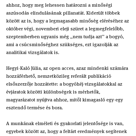
ahhoz, hogy meg lehessen határozni a minőségi
aszúsodás elindulásának pillanatát. Kiderült többek
között az is, hogy a legmagasabb minőség eléréséhez az
október végi, novemberi eleji szüret a legmegfelelőbb,
szeptemberben ugyanis még „nem tudja azt” a bogyó,
ami a csúcsminőséghez szükséges, ezt igazolják az
analitikai vizsgálatok is.
Hegyi-Kaló Júlia, az open acces, azaz mindenki számára
hozzáférhető, nemzetközileg referált publikáció
elsőszerzője hozzátette: a bogyóhéj-vizsgálatokkal az
évjáratok közötti különbségek is mérhetők,
magyarázatot nyújtva ahhoz, mitől kimagasló egy-egy
esztendő termése és bora.
A munkának elméleti és gyakorlati jelentősége is van,
egyebek között az, hogy a feltárt eredmények segítenek