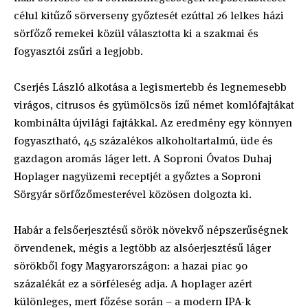
célul kitűző sörverseny győztesét ezúttal 26 lelkes házi
sörfőző remekei közül választotta ki a szakmai és
fogyasztói zsűri a legjobb.
Cserjés László alkotása a legismertebb és legnemesebb
virágos, citrusos és gyümölcsös ízű német komlófajtákat
kombinálta újvilági fajtákkal. Az eredmény egy könnyen
fogyasztható, 4,5 százalékos alkoholtartalmú, üde és
gazdagon aromás láger lett. A Soproni Óvatos Duhaj
Hoplager nagyüzemi receptjét a győztes a Soproni
Sörgyár sörfőzőmesterével közösen dolgozta ki.
Habár a felsőerjesztésű sörök növekvő népszerűségnek
örvendenek, mégis a legtöbb az alsóerjesztésű láger
sörökből fogy Magyarországon: a hazai piac 90
százalékát ez a sörféleség adja. A hoplager azért
különleges, mert főzése során – a modern IPA-k