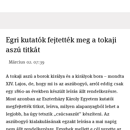
Egri kutatók fejtették meg a tokaji
aszú titkát
Március 02. 07:39
A tokaji aszú a borok királya és a királyok bora – mondta
XIV. Lajos, de, hogy mi is az aszúbogyó, arról eddig csak
egy 1860-as években készült leírás állt rendelkezésre.
Most azonban az Eszterházy Károly Egyetem kutatói
megfejtették titkot, leírva, milyen alapanyagból lehet a
legjobb, ha úgy tetszik „csúcsaszút” készíteni. Az
aszúbogyó kialakulásának egzakt leírása a mai napig
nem állt rendelkezésre. Egyebek mellett e cél vezette az