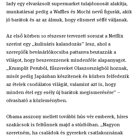
lady egy elvarázsolt supermarket tulajdonosát alakítja,
munkatársai pedig a Waffles és Mochi nevű figurák, akik
jó barátok és az az álmuk, hogy elismert séffé váljanak.
Az első körben 10 részesre tervezett sorozat a Netflix
szerint egy „kulináris kalandozás” lesz, ahol a
szereplők bevásárlókocsiba pattanva beutazzák a
világot, hogy beszerezzenek mindenféle alapanyagot.
„Krumplit Peruból, fűszereket Olaszországból hoznak,
misót pedig Japánban készítenek és közben felfedezik
az ételek csodálatos világát, valamint azt is, hogy
minden étel egy esély új barátok megismerésére” –
olvasható a közleményben.
Obama asszony mellett további hús-vér emberek, híres
szakácsok is feltűnnek majd a stúdióban. „Nagyon
szeretném, ha családok és gyerekek csatlakoznának