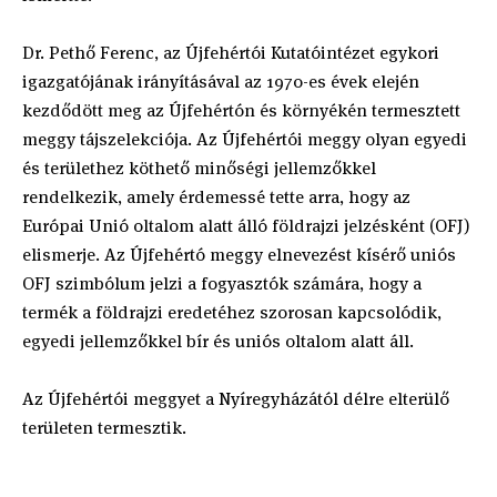
Dr. Pethő Ferenc, az Újfehértói Kutatóintézet egykori
igazgatójának irányításával az 1970-es évek elején
kezdődött meg az Újfehértón és környékén termesztett
meggy tájszelekciója. Az Újfehértói meggy olyan egyedi
és területhez köthető minőségi jellemzőkkel
rendelkezik, amely érdemessé tette arra, hogy az
Európai Unió oltalom alatt álló földrajzi jelzésként (OFJ)
elismerje. Az Újfehértó meggy elnevezést kísérő uniós
OFJ szimbólum jelzi a fogyasztók számára, hogy a
termék a földrajzi eredetéhez szorosan kapcsolódik,
egyedi jellemzőkkel bír és uniós oltalom alatt áll.
Az Újfehértói meggyet a Nyíregyházától délre elterülő
területen termesztik.