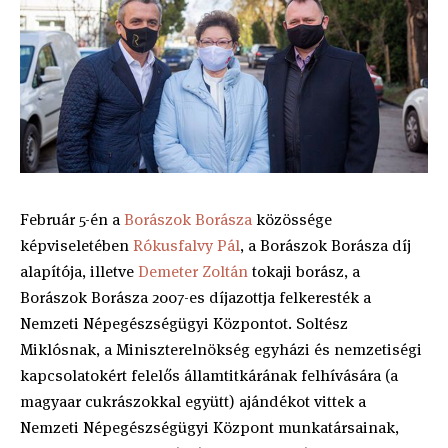
Február 5-én a
Borászok Borásza
közössége
képviseletében
Rókusfalvy Pál
, a Borászok Borásza díj
alapítója, illetve
Demeter Zoltán
tokaji borász, a
Borászok Borásza 2007-es díjazottja felkeresték a
Nemzeti Népegészségügyi Központot. Soltész
Miklósnak, a Miniszterelnökség egyházi és nemzetiségi
kapcsolatokért felelős államtitkárának felhívására (a
magyaar cukrászokkal együtt) ajándékot vittek a
Nemzeti Népegészségügyi Központ munkatársainak,