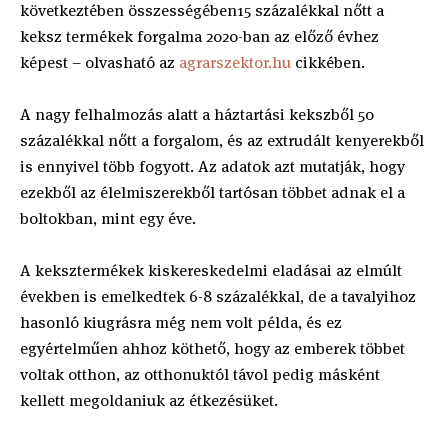
következtében összességében15 százalékkal nőtt a
keksz termékek forgalma 2020-ban az előző évhez
képest – olvasható az
agrarszektor.hu
cikkében.
A nagy felhalmozás alatt a háztartási kekszből 50
százalékkal nőtt a forgalom, és az extrudált kenyerekből
is ennyivel több fogyott. Az adatok azt mutatják, hogy
ezekből az élelmiszerekből tartósan többet adnak el a
boltokban, mint egy éve.
A keksztermékek kiskereskedelmi eladásai az elmúlt
években is emelkedtek 6-8 százalékkal, de a tavalyihoz
hasonló kiugrásra még nem volt példa, és ez
egyértelműen ahhoz köthető, hogy az emberek többet
voltak otthon, az otthonuktól távol pedig másként
kellett megoldaniuk az étkezésüket.