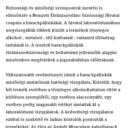
Biztonsági és minőségi szempontok mentén is
ellenőrizte a Nemzeti Élelmiszerlánc-biztonsági Hivatal
csapata a barackpálinkákat. A hivatal laboratóriumában
megvizsgálták többek között a termékek tényleges
alkohol-, metanol-, etil-karbamát-, valamint illóanyag-
tartalmát is. A tesztelt barackpálinkák
élelmiszerbiztonsági és beltartalmi jellemzőik alapján
mindenben megfeleltek a jogszabályban előírtaknak.
Változatosabb eredménnyel zárult a barackpálinkák
minőségi mutatóinak hatósági vizsgálata. Kiderült, hogy
két termék esetében a tényleges alkoholtartalom eltért a
jelölésen szereplőtől, egy esetben alacsonyabb, egy
esetben pedig magasabb értéket mutattak ki a
laboratóriumi vizsgálatok. A kedveltségi vizsgálaton
ezúttal is szakértő és laikus kóstolók pontozták a
termékeket. Az élen az Agárdi Miraculum kajszibarack