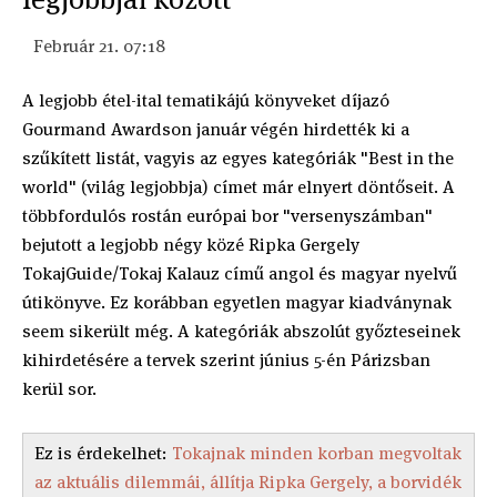
Február 21. 07:18
A legjobb étel-ital tematikájú könyveket díjazó
Gourmand Awardson január végén hirdették ki a
szűkített listát, vagyis az egyes kategóriák "Best in the
world" (világ legjobbja) címet már elnyert döntőseit. A
többfordulós rostán európai bor "versenyszámban"
bejutott a legjobb négy közé Ripka Gergely
TokajGuide/Tokaj Kalauz című angol és magyar nyelvű
útikönyve. Ez korábban egyetlen magyar kiadványnak
seem sikerült még. A kategóriák abszolút győzteseinek
kihirdetésére a tervek szerint június 5-én Párizsban
kerül sor.
Ez is érdekelhet:
Tokajnak minden korban megvoltak
az aktuális dilemmái, állítja Ripka Gergely, a borvidék