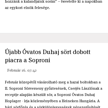
hozzánk a kalandjaink során” – tweetelte ki a napokban
az egykori elnök felesége.
Újabb Óvatos Duhaj sört dobott
piacra a Soproni
Február 16. 07:42
Február közepétől vásárolható meg a hazai boltokban a
II. Soproni Sörverseny győztesének, Cserjés Lászlónak a
receptje alapján készült sör, a Soproni Óvatos Duhaj
Hoplager - írja közleményében a Heineken Hungária. A
házi sörfőzés és a sörkülönlegességek népszerűsítését