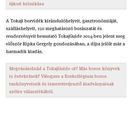
újkori krónikása
A Tokaji borvidék kirándulóhelyeit, gasztronómiáját,
szálláshelyeit, 150 meghatározó borászatát és
rendezvényeit bemutató TokajGuide 2014-ben jelent meg
először Ripka Gergely gondozásában, a díjra jelölt már a
harmadik kiadás.
Megvásárolnád a TokajGuide-ot? Más boros könyvek
is érdekelnek? Válogass a Borkollégium boros
tankönyveinek és ismeretterjesztő kiadványainak
széles választékából.