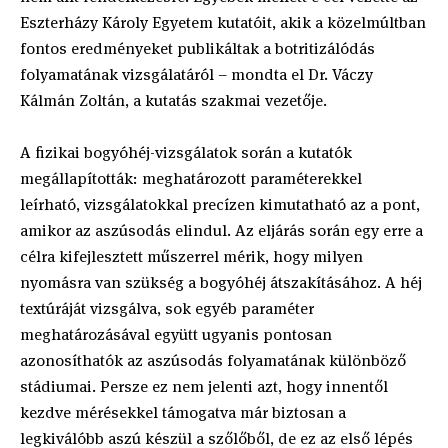
Eszterházy Károly Egyetem kutatóit, akik a közelmúltban
fontos eredményeket publikáltak a botritizálódás
folyamatának vizsgálatáról – mondta el Dr. Váczy
Kálmán Zoltán, a kutatás szakmai vezetője.
A fizikai bogyóhéj-vizsgálatok során a kutatók
megállapították: meghatározott paraméterekkel
leírható, vizsgálatokkal precízen kimutatható az a pont,
amikor az aszúsodás elindul. Az eljárás során egy erre a
célra kifejlesztett műszerrel mérik, hogy milyen
nyomásra van szükség a bogyóhéj átszakításához. A héj
textúráját vizsgálva, sok egyéb paraméter
meghatározásával együtt ugyanis pontosan
azonosíthatók az aszúsodás folyamatának különböző
stádiumai. Persze ez nem jelenti azt, hogy innentől
kezdve mérésekkel támogatva már biztosan a
legkiválóbb aszú készül a szőlőből, de ez az első lépés