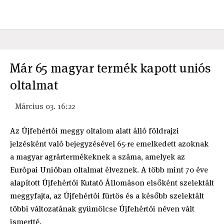
Már 65 magyar termék kapott uniós
oltalmat
Március 03. 16:22
Az Újfehértói meggy oltalom alatt álló földrajzi
jelzésként való bejegyzésével 65-re emelkedett azoknak
a magyar agrártermékeknek a száma, amelyek az
Európai Unióban oltalmat élveznek. A több mint 70 éve
alapított Újfehértói Kutató Állomáson elsőként szelektált
meggyfajta, az Újfehértói fürtös és a később szelektált
többi változatának gyümölcse Újfehértói néven vált
ismertté.