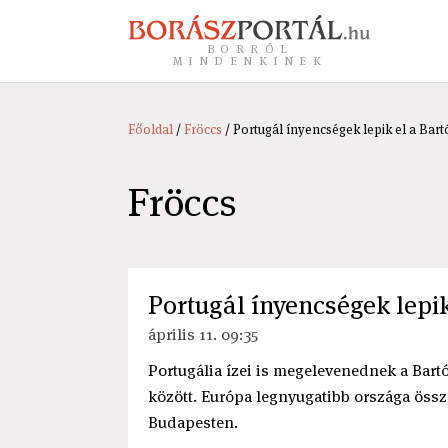
BORRÓL
MINDENKINEK
Főoldal
/
Fröccs
/ Portugál ínyencségek lepik el a Bart
Fröccs
Portugál ínyencségek lepik
április 11. 09:35
Portugália ízei is megelevenednek a Bart
között. Európa legnyugatibb országa összm
Budapesten.