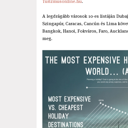
Turizmusonline.hu
.
A legdrágább városok 10-es listáján Duba
Szingapúr, Caracas, Cancún és Lima követ
Bangkok, Hanoi, Fokváros, Faro, Auckland
meg.