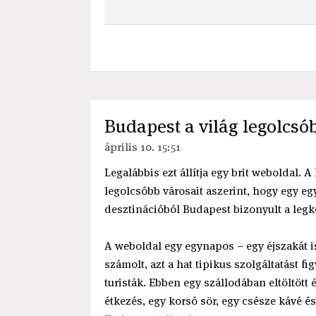
Budapest a világ legolcsó
április 10. 15:51
Legalábbis ezt állítja egy brit weboldal. 
legolcsóbb városait aszerint, hogy egy e
desztinációból Budapest bizonyult a leg
A weboldal egy egynapos – egy éjszakát i
számolt, azt a hat tipikus szolgáltatást f
turisták. Ebben egy szállodában eltöltött 
étkezés, egy korsó sör, egy csésze kávé és 