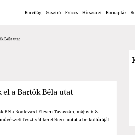
Borvilág
Gasztró
Fröccs
Hírszüret
Bornaptár
B
ók Béla utat
 el a Bartók Béla utat
ók Béla Boulevard Eleven Tavaszán, május 6-8.
űvészeti fesztivál keretében mutatja be kultúráját