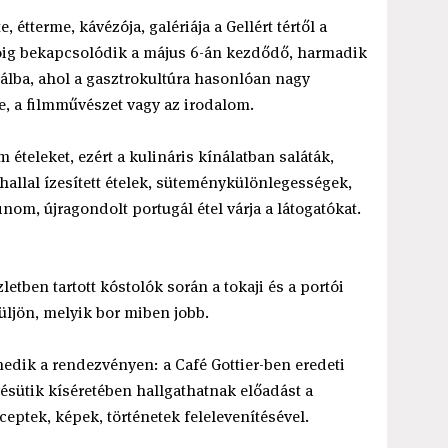
étterme, kávézója, galériája a Gellért tértől a
tóig bekapcsolódik a május 6-án kezdődő, harmadik
válba, ahol a gasztrokultúra hasonlóan nagy
e, a filmművészet vagy az irodalom.
ételeket, ezért a kulináris kínálatban saláták,
ehallal ízesített ételek, süteménykülönlegességek,
nom, újragondolt portugál étel várja a látogatókat.
etben tartott kóstolók során a tokaji és a portói
ljön, melyik bor miben jobb.
edik a rendezvényen: a Café Gottier-ben eredeti
ésütik kíséretében hallgathatnak előadást a
eptek, képek, történetek felelevenítésével.