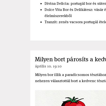
Divina Delicia: portugál bor és süt
Dolce Vita Bor és Delikátesz: vásár
élelmiszerekből
Tranzit: zenés vacsora portugál étel
Milyen bort párosíts a ke
április 10. 19:10
Milyen bor illik a paradicsomos tésztáho
nehezen választottál bort a kedvenc tésztá