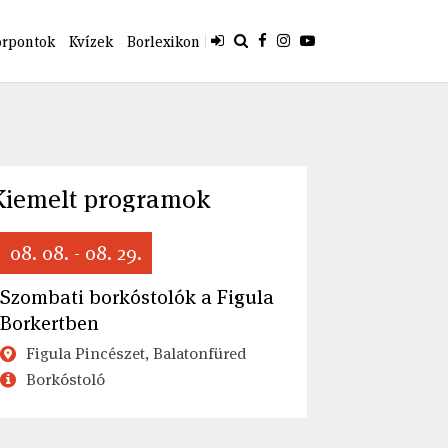
orpontok
Kvízek
Borlexikon
Kiemelt programok
08. 08. - 08. 29.
Szombati borkóstolók a Figula
Borkertben
Figula Pincészet, Balatonfüred
Borkóstoló