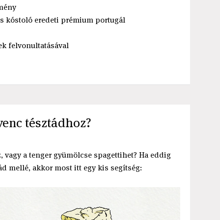
emény
 és kóstoló eredeti prémium portugál
ek felvonultatásával
dvenc tésztádhoz?
z, vagy a tenger gyümölcse spagettihet? Ha eddig
d mellé, akkor most itt egy kis segítség: