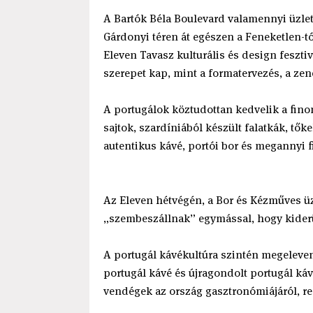
A Bartók Béla Boulevard valamennyi üzlete, 
Gárdonyi téren át egészen a Feneketlen-
Eleven Tavasz kulturális és design feszti
szerepet kap, mint a formatervezés, a zen
A portugálok köztudottan kedvelik a finom 
sajtok, szardíniából készült falatkák, tők
autentikus kávé, portói bor és megannyi fi
Az Eleven hétvégén, a Bor és Kézműves üzl
„szembeszállnak” egymással, hogy kiderü
A portugál kávékultúra szintén megeleven
portugál kávé és újragondolt portugál káv
vendégek az ország gasztronómiájáról, rec