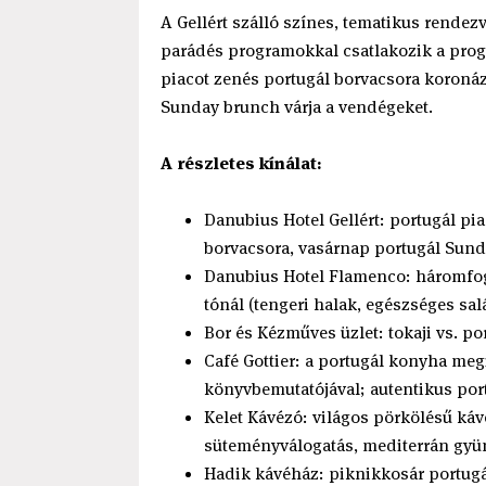
A Gellért szálló színes, tematikus rendezv
parádés programokkal csatlakozik a prog
piacot zenés portugál borvacsora koroná
Sunday brunch várja a vendégeket.
A részletes kínálat:
Danubius Hotel Gellért: portugál pi
borvacsora, vasárnap portugál Sun
Danubius Hotel Flamenco: háromfogá
tónál (tengeri halak, egészséges sal
Bor és Kézműves üzlet: tokaji vs. po
Café Gottier: a portugál konyha megi
könyvbemutatójával; autentikus por
Kelet Kávézó: világos pörkölésű káv
süteményválogatás, mediterrán gy
Hadik kávéház: piknikkosár portug