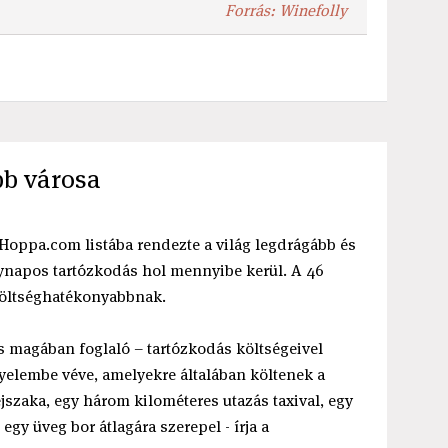
Forrás: Winefolly
bb városa
A Hoppa.com listába rendezte a világ legdrágább és
gynapos tartózkodás hol mennyibe kerül. A 46
költséghatékonyabbnak.
s magában foglaló – tartózkodás költségeivel
igyelembe véve, amelyekre általában költenek a
éjszaka, egy három kilométeres utazás taxival, egy
egy üveg bor átlagára szerepel - írja a