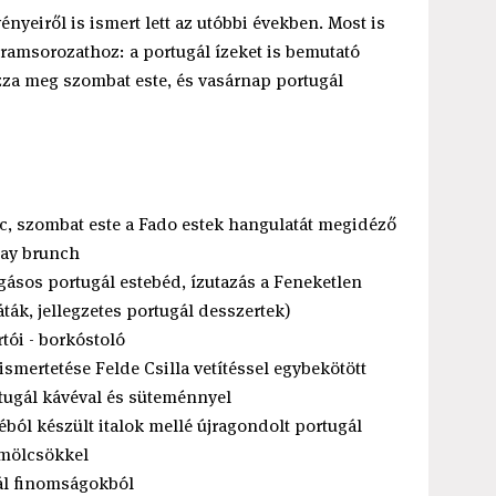
ényeiről is ismert lett az utóbbi években. Most is
ramsorozathoz: a portugál ízeket is bemutató
zza meg szombat este, és vasárnap portugál
ac, szombat este a Fado estek hangulatát megidéző
day brunch
sos portugál estebéd, ízutazás a Feneketlen
áták, jellegzetes portugál desszertek)
rtói - borkóstoló
smertetése Felde Csilla vetítéssel egybekötött
tugál kávéval és süteménnyel
éból készült italok mellé újragondolt portugál
ümölcsökkel
ál finomságokból