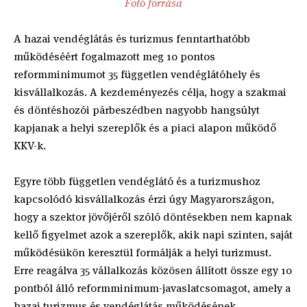
Fotó forrása
A hazai vendéglátás és turizmus fenntarthatóbb
működéséért fogalmazott meg 10 pontos
reformminimumot 35 független vendéglátóhely és
kisvállalkozás. A kezdeményezés célja, hogy a szakmai
és döntéshozói párbeszédben nagyobb hangsúlyt
kapjanak a helyi szereplők és a piaci alapon működő
KKV-k.
Egyre több független vendéglátó és a turizmushoz
kapcsolódó kisvállalkozás érzi úgy Magyarországon,
hogy a szektor jövőjéről szóló döntésekben nem kapnak
kellő figyelmet azok a szereplők, akik napi szinten, saját
működésükön keresztül formálják a helyi turizmust.
Erre reagálva 35 vállalkozás közösen állított össze egy 10
pontból álló reformminimum-javaslatcsomagot, amely a
hazai turizmus és vendéglátás működésének