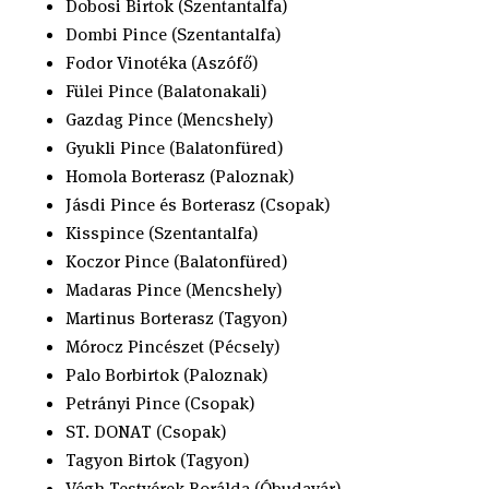
Dobosi Birtok (Szentantalfa)
Dombi Pince (Szentantalfa)
Fodor Vinotéka (Aszófő)
Fülei Pince (Balatonakali)
Gazdag Pince (Mencshely)
Gyukli Pince (Balatonfüred)
Homola Borterasz (Paloznak)
Jásdi Pince és Borterasz (Csopak)
Kisspince (Szentantalfa)
Koczor Pince (Balatonfüred)
Madaras Pince (Mencshely)
Martinus Borterasz (Tagyon)
Mórocz Pincészet (Pécsely)
Palo Borbirtok (Paloznak)
Petrányi Pince (Csopak)
ST. DONAT (Csopak)
Tagyon Birtok (Tagyon)
Végh Testvérek Borálda (Óbudavár)