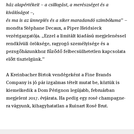
ház alapértékeit – a csillogást, a merészséget és a
kiválóságot –,
és ma is az ünneplés és a siker maradandó szimbóluma
” –
mondta Stéphane Decaux, a Piper-Heidsieck
vezérigazgatója. „Ezzel a limitált kiadású megjelenéssel
rendkívüli öröksége, ragyogó személyisége és a
pezsgőházunkhoz fűződő felbecsülhetetlen kapcsolata
előtt tisztelgünk.”
A Kreinbacher Birtok vendégeként a Fine Brands
Company is jó pár izgalmas tételt mutat be, köztük is
kiemelkedik a Dom Pérignon legújabb, februárban
megjelent 2017. évjárata. Ha pedig egy rosé champagne-
ra vágyunk, kihagyhatatlan a Ruinart Rosé Brut.