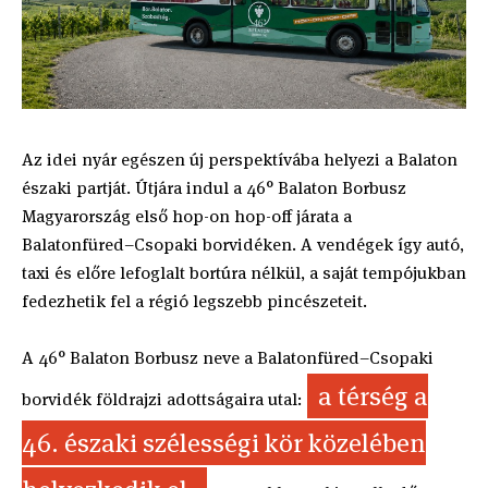
Az idei nyár egészen új perspektívába helyezi a Balaton
északi partját. Útjára indul a 46° Balaton Borbusz
Magyarország első hop-on hop-off járata a
Balatonfüred–Csopaki borvidéken. A vendégek így autó,
taxi és előre lefoglalt bortúra nélkül, a saját tempójukban
fedezhetik fel a régió legszebb pincészeteit.
A 46° Balaton Borbusz neve a Balatonfüred–Csopaki
a térség a
borvidék földrajzi adottságaira utal:
46. északi szélességi kör közelében