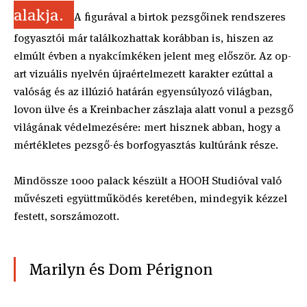
alakja.
A figurával a birtok pezsgőinek rendszeres
fogyasztói már találkozhattak korábban is, hiszen az
elmúlt évben a nyakcímkéken jelent meg először. Az op-
art vizuális nyelvén újraértelmezett karakter ezúttal a
valóság és az illúzió határán egyensúlyozó világban,
lovon ülve és a Kreinbacher zászlaja alatt vonul a pezsgő
világának védelmezésére: mert hisznek abban, hogy a
mértékletes pezsgő-és borfogyasztás kultúránk része.
Mindössze 1000 palack készült a HOOH Studióval való
művészeti együttműködés keretében, mindegyik kézzel
festett, sorszámozott.
Marilyn és Dom Pérignon