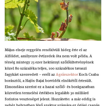
Május elseje reggelén rendkívüli hideg érte el az
Alföldet, amilyenre évtizedek óta nem volt példa. A
térség mintegy 23 ezer hektárnyi szőlőültetvényének
közel 80 százaléka teljes, 100 százalékos tavaszi
fagykárt szenvedett – erről az
Agrárszektor
Koch Csaba
borásztól, a Hajós-Bajai borvidék elnökétől értesült.
Elmondása szerint ez a hazai szőlő- és borágazatban
közvetlen termelési értékben legalább 30 milliárd
forintos veszteséget jelent. Hozzátette: a már eddig is
nehéz helyzetben lévő szektor számára ez óriási csapás,