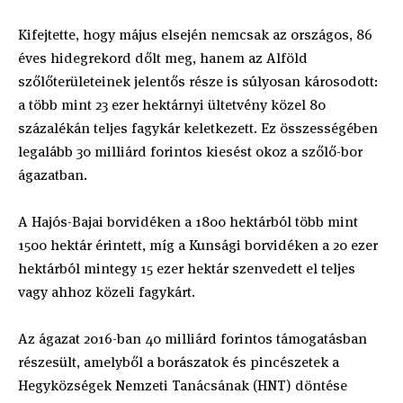
Kifejtette, hogy május elsején nemcsak az országos, 86
éves hidegrekord dőlt meg, hanem az Alföld
szőlőterületeinek jelentős része is súlyosan károsodott:
a több mint 23 ezer hektárnyi ültetvény közel 80
százalékán teljes fagykár keletkezett. Ez összességében
legalább 30 milliárd forintos kiesést okoz a szőlő-bor
ágazatban.
A Hajós-Bajai borvidéken a 1800 hektárból több mint
1500 hektár érintett, míg a Kunsági borvidéken a 20 ezer
hektárból mintegy 15 ezer hektár szenvedett el teljes
vagy ahhoz közeli fagykárt.
Az ágazat 2016-ban 40 milliárd forintos támogatásban
részesült, amelyből a borászatok és pincészetek a
Hegyközségek Nemzeti Tanácsának (HNT) döntése