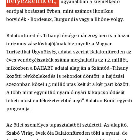
helyezkedik el,
ugyanabban a kiemelkedő
európai borászati övben, mint számos ikonikus
borvidék - Bordeaux, Burgundia vagy a Rhône-völgy.
Balatonfüred és Tihany térsége már 2025-ben is a hazai
turizmus zászlóshajójának bizonyult: a Magyar
Turisztikai Ügynökség adatai szerint Balatonfüreden az
éves vendégéjszakák száma meghaladta az 1,4 milliót,
miközben a BAHART adatai alapján a Szántód–Tihany
közötti révközlekedés is rekordot döntött, a hajózási
szezonban közel 1,5 millió utas kelt át a két part között.
A több mint egymillió nyaraló nyári kikapcsolódását
teheti most emlékezetesebbé a 46° Balaton Borút egyedi
programja.
Az ötlet személyes tapasztalatból született. Az alapító,
Szabó Virág, évek óta Balatonfüreden tölti a nyarat, de