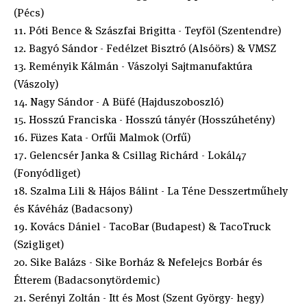
(Pécs)
11. Póti Bence & Szászfai Brigitta - Teyföl (Szentendre)
12. Bagyó Sándor - Fedélzet Bisztró (Alsóörs) & VMSZ
13. Reményik Kálmán - Vászolyi Sajtmanufaktúra
(Vászoly)
14. Nagy Sándor - A Büfé (Hajduszoboszló)
15. Hosszú Franciska - Hosszú tányér (Hosszúhetény)
16. Füzes Kata - Orfűi Malmok (Orfű)
17. Gelencsér Janka & Csillag Richárd - Lokál47
(Fonyódliget)
18. Szalma Lili & Hájos Bálint - La Téne Desszertműhely
és Kávéház (Badacsony)
19. Kovács Dániel - TacoBar (Budapest) & TacoTruck
(Szigliget)
20. Sike Balázs - Sike Borház & Nefelejcs Borbár és
Étterem (Badacsonytördemic)
21. Serényi Zoltán - Itt és Most (Szent György- hegy)