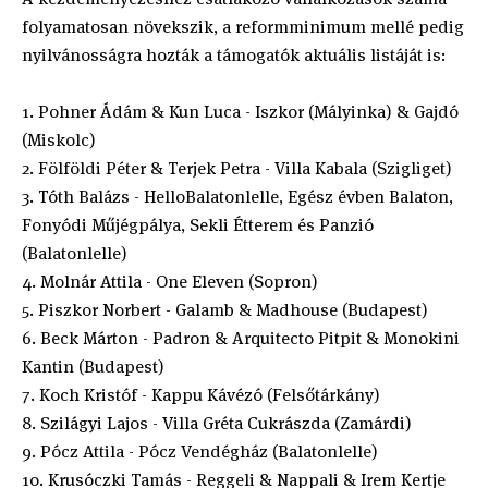
folyamatosan növekszik, a reformminimum mellé pedig
nyilvánosságra hozták a támogatók aktuális listáját is:
1. Pohner Ádám & Kun Luca - Iszkor (Mályinka) & Gajdó
(Miskolc)
2. Fölföldi Péter & Terjek Petra - Villa Kabala (Szigliget)
3. Tóth Balázs - HelloBalatonlelle, Egész évben Balaton,
Fonyódi Műjégpálya, Sekli Étterem és Panzió
(Balatonlelle)
4. Molnár Attila - One Eleven (Sopron)
5. Piszkor Norbert - Galamb & Madhouse (Budapest)
6. Beck Márton - Padron & Arquitecto Pitpit & Monokini
Kantin (Budapest)
7. Koch Kristóf - Kappu Kávézó (Felsőtárkány)
8. Szilágyi Lajos - Villa Gréta Cukrászda (Zamárdi)
9. Pócz Attila - Pócz Vendégház (Balatonlelle)
10. Krusóczki Tamás - Reggeli & Nappali & Irem Kertje