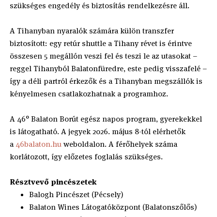
szükséges engedély és biztosítás rendelkezésre áll.
A Tihanyban nyaralók számára külön transzfer
biztosított: egy retúr shuttle a Tihany révet is érintve
összesen 5 megállón veszi fel és teszi le az utasokat –
reggel Tihanyból Balatonfüredre, este pedig visszafelé –
így a déli partról érkezők és a Tihanyban megszállók is
kényelmesen csatlakozhatnak a programhoz.
A 46° Balaton Borút egész napos program, gyerekekkel
is látogatható. A jegyek 2026. május 8-tól elérhetők
a
46balaton.hu
weboldalon. A férőhelyek száma
korlátozott, így előzetes foglalás szükséges.
Résztvevő pincészetek
Balogh Pincészet (Pécsely)
Balaton Wines Látogatóközpont (Balatonszőlős)