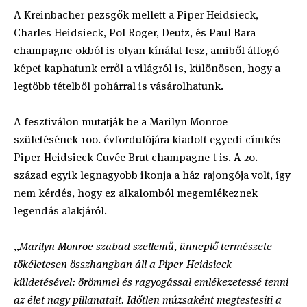
A Kreinbacher pezsgők mellett a Piper Heidsieck,
Charles Heidsieck, Pol Roger, Deutz, és Paul Bara
champagne-okból is olyan kínálat lesz, amiből átfogó
képet kaphatunk erről a világról is, különösen, hogy a
legtöbb tételből pohárral is vásárolhatunk.
A fesztiválon mutatják be a Marilyn Monroe
születésének 100. évfordulójára kiadott egyedi címkés
Piper-Heidsieck Cuvée Brut champagne-t is. A 20.
század egyik legnagyobb ikonja a ház rajongója volt, így
nem kérdés, hogy ez alkalomból megemlékeznek
legendás alakjáról.
„
Marilyn Monroe szabad szellemű, ünneplő természete
tökéletesen összhangban áll a Piper-Heidsieck
küldetésével: örömmel és ragyogással emlékezetessé tenni
az élet nagy pillanatait. Időtlen múzsaként megtestesíti a