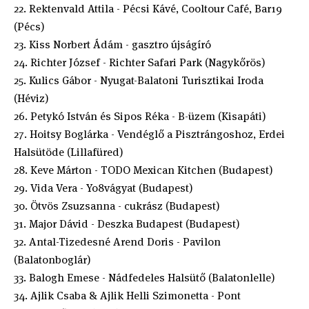
22. Rektenvald Attila - Pécsi Kávé, Cooltour Café, Bar19
(Pécs)
23. Kiss Norbert Ádám - gasztro újságíró
24. Richter József - Richter Safari Park (Nagykőrös)
25. Kulics Gábor - Nyugat-Balatoni Turisztikai Iroda
(Héviz)
26. Petykó István és Sipos Réka - B-üzem (Kisapáti)
27. Hoitsy Boglárka - Vendéglő a Pisztrángoshoz, Erdei
Halsütöde (Lillafüred)
28. Keve Márton - TODO Mexican Kitchen (Budapest)
29. Vida Vera - Yo8vágyat (Budapest)
30. Ötvös Zsuzsanna - cukrász (Budapest)
31. Major Dávid - Deszka Budapest (Budapest)
32. Antal-Tizedesné Arend Doris - Pavilon
(Balatonboglár)
33. Balogh Emese - Nádfedeles Halsütő (Balatonlelle)
34. Ajlik Csaba & Ajlik Helli Szimonetta - Pont