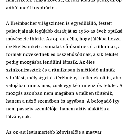
artból merít inspirációt.
A Kreinbacher világszinten is egyedülálló, festett
palackjainak legújabb darabját az 1960-as évek optikai
művészete ihlette. Az op-art célja, hogy játékba hozza
érzékelésünket: a vonalak sűrűsödnek és ritkulnak, a
formák növekednek és összehúzódnak, a sík felület
pedig mozgásba lendülni látszik. Az éles
színkontrasztok és a ritmikusan ismétlődő minták
vibrálást, mélységet és térélményt keltenek ott is, ahol
valójában nincs más, csak egy kétdimenziós felület. A
mozgás azonban nem magában a műben történik,
hanem a néző szemében és agyában. A befogadó így
nem passzív szemlélője, hanem aktív alakítója a
látványnak.
Az op-art legismertebb képviselője a magyar