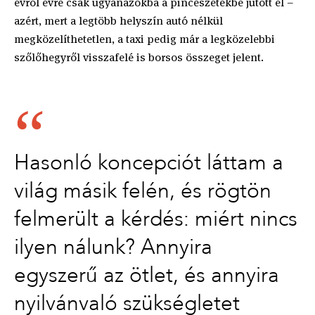
évről évre csak ugyanazokba a pincészetekbe jutott el –
azért, mert a legtöbb helyszín autó nélkül
megközelíthetetlen, a taxi pedig már a legközelebbi
szőlőhegyről visszafelé is borsos összeget jelent.
Hasonló koncepciót láttam a
világ másik felén, és rögtön
felmerült a kérdés: miért nincs
ilyen nálunk? Annyira
egyszerű az ötlet, és annyira
nyilvánvaló szükségletet