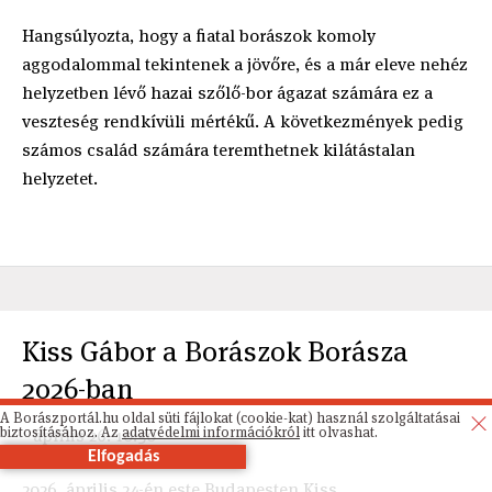
Hangsúlyozta, hogy a fiatal borászok komoly
aggodalommal tekintenek a jövőre, és a már eleve nehéz
helyzetben lévő hazai szőlő-bor ágazat számára ez a
veszteség rendkívüli mértékű. A következmények pedig
számos család számára teremthetnek kilátástalan
helyzetet.
Kiss Gábor a Borászok Borásza
2026-ban
A Borászportál.hu oldal süti fájlokat (cookie-kat) használ szolgáltatásai
biztosításához. Az
adatvédelmi információkról
itt olvashat.
április 26. 10:50
Elfogadás
2026. április 24-én este Budapesten Kiss