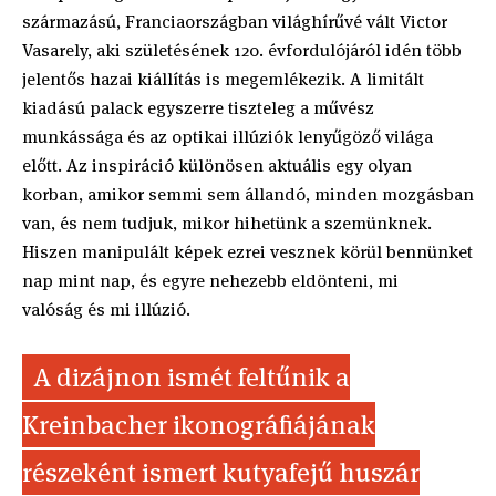
származású, Franciaországban világhírűvé vált Victor
Vasarely, aki születésének 120. évfordulójáról idén több
jelentős hazai kiállítás is megemlékezik. A limitált
kiadású palack egyszerre tiszteleg a művész
munkássága és az optikai illúziók lenyűgöző világa
előtt. Az inspiráció különösen aktuális egy olyan
korban, amikor semmi sem állandó, minden mozgásban
van, és nem tudjuk, mikor hihetünk a szemünknek.
Hiszen manipulált képek ezrei vesznek körül bennünket
nap mint nap, és egyre nehezebb eldönteni, mi
valóság és mi illúzió.
A dizájnon ismét feltűnik a
Kreinbacher ikonográfiájának
részeként ismert kutyafejű huszár