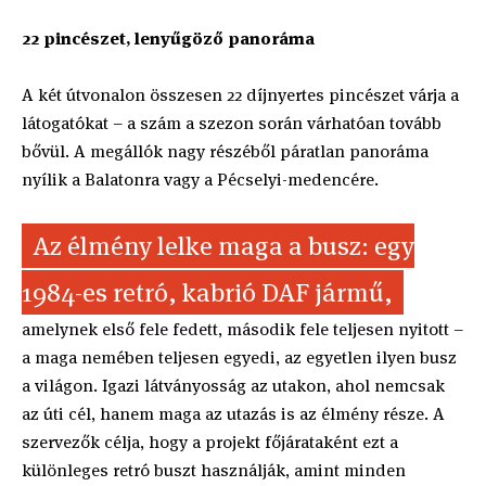
22 pincészet, lenyűgöző panoráma
A két útvonalon összesen 22 díjnyertes pincészet várja a
látogatókat – a szám a szezon során várhatóan tovább
bővül. A megállók nagy részéből páratlan panoráma
nyílik a Balatonra vagy a Pécselyi-medencére.
Az élmény lelke maga a busz: egy
1984-es retró, kabrió DAF jármű,
amelynek első fele fedett, második fele teljesen nyitott –
a maga nemében teljesen egyedi, az egyetlen ilyen busz
a világon. Igazi látványosság az utakon, ahol nemcsak
az úti cél, hanem maga az utazás is az élmény része. A
szervezők célja, hogy a projekt főjárataként ezt a
különleges retró buszt használják, amint minden