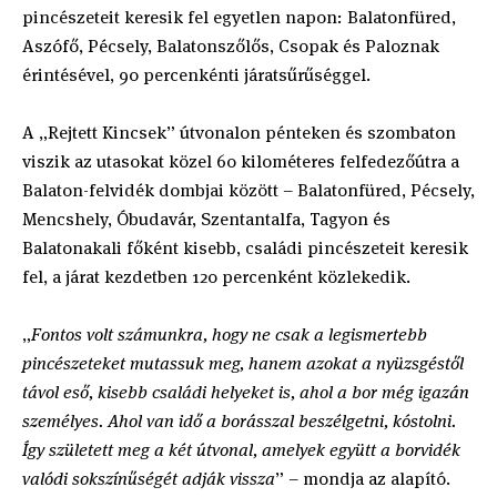
pincészeteit keresik fel egyetlen napon: Balatonfüred,
Aszófő, Pécsely, Balatonszőlős, Csopak és Paloznak
érintésével, 90 percenkénti járatsűrűséggel.
A „Rejtett Kincsek” útvonalon pénteken és szombaton
viszik az utasokat közel 60 kilométeres felfedezőútra a
Balaton-felvidék dombjai között – Balatonfüred, Pécsely,
Mencshely, Óbudavár, Szentantalfa, Tagyon és
Balatonakali főként kisebb, családi pincészeteit keresik
fel, a járat kezdetben 120 percenként közlekedik.
„
Fontos volt számunkra, hogy ne csak a legismertebb
pincészeteket mutassuk meg, hanem azokat a nyüzsgéstől
távol eső, kisebb családi helyeket is, ahol a bor még igazán
személyes. Ahol van idő a borásszal beszélgetni, kóstolni.
Így született meg a két útvonal, amelyek együtt a borvidék
valódi sokszínűségét adják vissza
” – mondja az alapító.