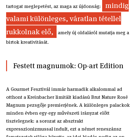
mindig
tartogat meglepetést, az maga az újdonság:
valami különleges, váratlan tétellel
rukkolnak elő,
amely új oldaláról mutatja meg a
birtok kreativitását.
Festett magnumok: Op-art Edition
A Gourmet Fesztivál immár harmadik alkalommal ad
otthont a Kreinbacher limitált kiadású Brut Nature Rosé
Magnum pezsgője premierjének. A különleges palackok
minden évben egy-egy művészeti irányzat előtt
tisztelegnek: a sorozat az absztrakt
expresszionizmussal indult, ezt a német reneszánsz
fametszetek világa követte, az idei kiadás pedig az op-