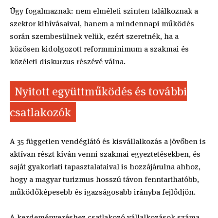
Úgy fogalmaznak: nem elméleti szinten találkoznak a
szektor kihívásaival, hanem a mindennapi működés
során szembesülnek velük, ezért szeretnék, ha a
közösen kidolgozott reformminimum a szakmai és
közéleti diskurzus részévé válna.
Nyitott együttműködés és további
csatlakozók
A 35 független vendéglátó és kisvállalkozás a jövőben is
aktívan részt kíván venni szakmai egyeztetésekben, és
saját gyakorlati tapasztalataival is hozzájárulna ahhoz,
hogy a magyar turizmus hosszú távon fenntarthatóbb,
működőképesebb és igazságosabb irányba fejlődjön.
A kezdeményezéshez csatlakozó vállalkozások száma