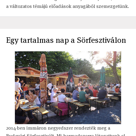
a változatos témájú előadások anyagából szemezgetünk.
Egy tartalmas nap a Sörfesztiválon
2014-ben immáron negyedszer rendezték meg a
Budavári Sörfesztivált. Mi harmadszorra látogattunk el