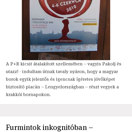
A P+R kicsit átalakított szellemében – vagyis Pakolj és
utazz! - indultam útnak tavaly nyáron, hogy a magyar
borok egyik jelentős és igencsak ígéretes jövőképet
biztosító piacán – Lengyelországban – részt vegyek a
krakkói bornapokon.
Furmintok inkognitóban –