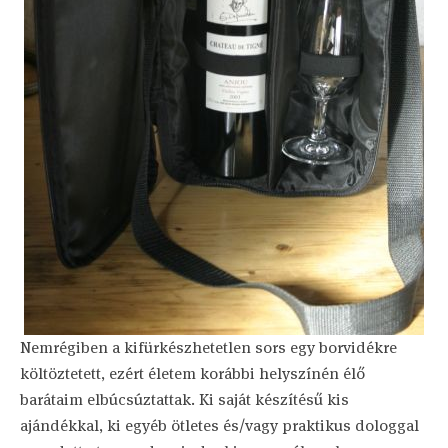
Nemrégiben a kifürkészhetetlen sors egy borvidékre
költöztetett, ezért életem korábbi helyszínén élő
barátaim elbúcsúztattak. Ki saját készítésű kis
ajándékkal, ki egyéb ötletes és/vagy praktikus dologgal