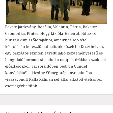
Fekete járdovány, Rozália, Valentin, Pátria, Bakator,
Csomorika, Pintes. Hogy kik ők? Heten abból az 56
hungarikum szőlőfajtából, amelyhez 100 tétel
kóstolásán keresztül juthattunk közelebb Keszthelyen,
egy országos szinten egyedülálló kezdeményezésű és
hangulatú bormustrán, ahol a nappali órákban szakmai
előadásokból, vacsoraidőben pedig a Gundel
konyhájából a kicsiny Sümegprága nyugalmába
visszavonult Kalla Kálmán séf által alkotott ételsorból
csemegézhettünk.