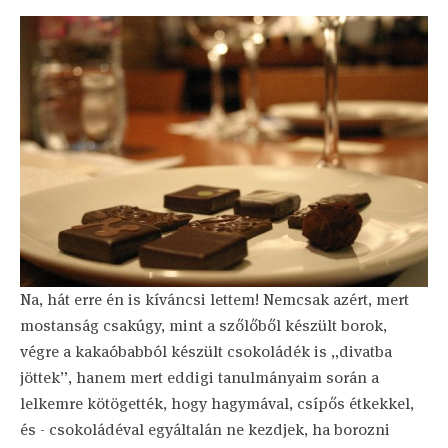
Na, hát erre én is kíváncsi lettem! Nemcsak azért, mert
mostanság csakúgy, mint a szőlőből készült borok,
végre a kakaóbabból készült csokoládék is „divatba
jöttek”, hanem mert eddigi tanulmányaim során a
lelkemre kötögették, hogy hagymával, csípős étkekkel,
és - csokoládéval egyáltalán ne kezdjek, ha borozni