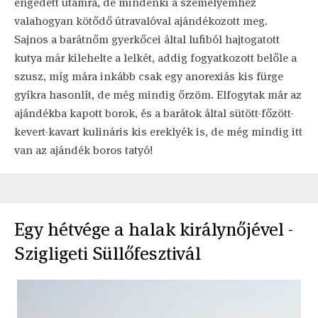
engedett utamra, de mindenki a személyemhez
valahogyan kötődő útravalóval ajándékozott meg.
Sajnos a barátnőm gyerkőcei által lufiból hajtogatott
kutya már kilehelte a lelkét, addig fogyatkozott belőle a
szusz, míg mára inkább csak egy anorexiás kis fürge
gyíkra hasonlít, de még mindig őrzöm. Elfogytak már az
ajándékba kapott borok, és a barátok által sütött-főzött-
kevert-kavart kulináris kis ereklyék is, de még mindig itt
van az ajándék boros tatyó!
Egy hétvége a halak királynőjével -
Szigligeti Süllőfesztivál