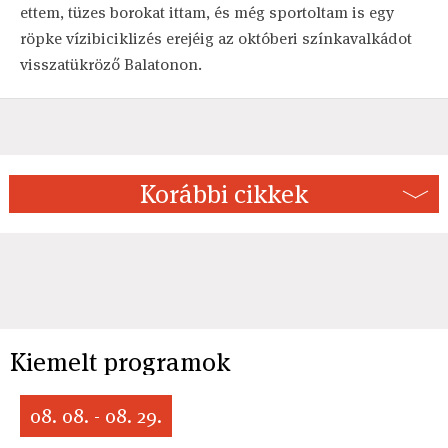
ettem, tüzes borokat ittam, és még sportoltam is egy
röpke vízibiciklizés erejéig az októberi színkavalkádot
visszatükröző Balatonon.
Korábbi cikkek
Kiemelt programok
08. 08. - 08. 29.