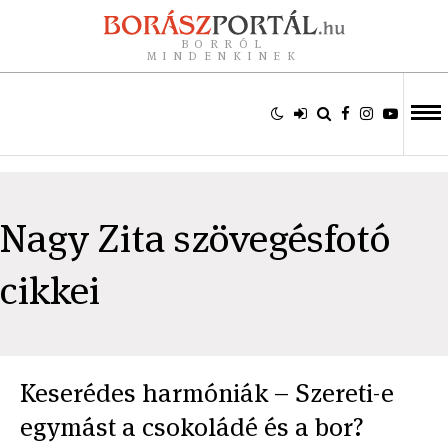
BORRÓL
MINDENKINEK
Nagy Zita szövegésfotó
cikkei
Keserédes harmóniák – Szereti-e
egymást a csokoládé és a bor?