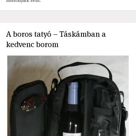
mustárjaik sem.
A boros tatyó – Táskámban a
kedvenc borom