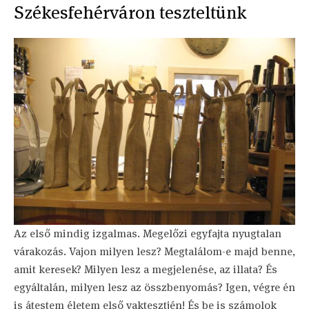
Székesfehérváron teszteltünk
Az első mindig izgalmas. Megelőzi egyfajta nyugtalan
várakozás. Vajon milyen lesz? Megtalálom-e majd benne,
amit keresek? Milyen lesz a megjelenése, az illata? És
egyáltalán, milyen lesz az összbenyomás? Igen, végre én
is átestem életem első vaktesztjén! És be is számolok