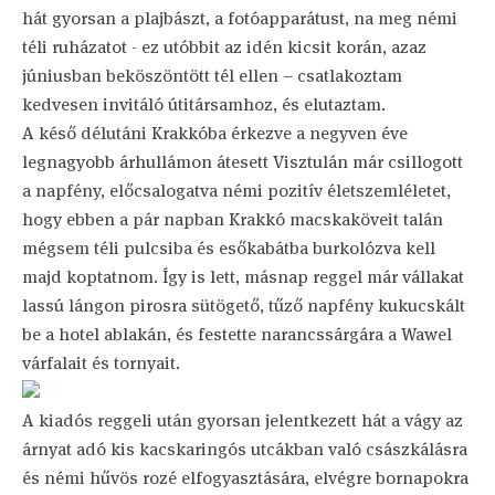
hát gyorsan a plajbászt, a fotóapparátust, na meg némi
téli ruházatot - ez utóbbit az idén kicsit korán, azaz
júniusban beköszöntött tél ellen – csatlakoztam
kedvesen invitáló útitársamhoz, és elutaztam.
A késő délutáni Krakkóba érkezve a negyven éve
legnagyobb árhullámon átesett Visztulán már csillogott
a napfény, előcsalogatva némi pozitív életszemléletet,
hogy ebben a pár napban Krakkó macskaköveit talán
mégsem téli pulcsiba és esőkabátba burkolózva kell
majd koptatnom. Így is lett, másnap reggel már vállakat
lassú lángon pirosra sütögető, tűző napfény kukucskált
be a hotel ablakán, és festette narancssárgára a Wawel
várfalait és tornyait.
A kiadós reggeli után gyorsan jelentkezett hát a vágy az
árnyat adó kis kacskaringós utcákban való császkálásra
és némi hűvös rozé elfogyasztására, elvégre bornapokra