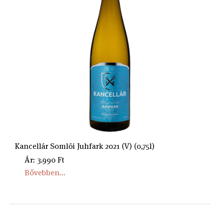
Kancellár Somlói Juhfark 2021 (V) (0,75l)
Ár: 3.990 Ft
Bővebben...