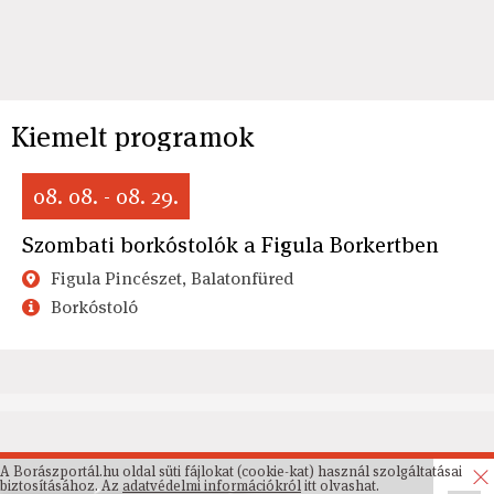
Kiemelt programok
08. 08. - 08. 29.
Szombati borkóstolók a Figula Borkertben
Figula Pincészet, Balatonfüred
Borkóstoló
A Borászportál.hu oldal süti fájlokat (cookie-kat) használ szolgáltatásai
biztosításához. Az
adatvédelmi információkról
itt olvashat.