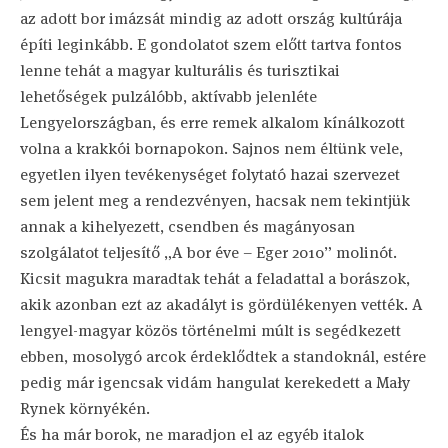
az adott bor imázsát mindig az adott ország kultúrája
építi leginkább. E gondolatot szem előtt tartva fontos
lenne tehát a magyar kulturális és turisztikai
lehetőségek pulzálóbb, aktívabb jelenléte
Lengyelországban, és erre remek alkalom kínálkozott
volna a krakkói bornapokon. Sajnos nem éltünk vele,
egyetlen ilyen tevékenységet folytató hazai szervezet
sem jelent meg a rendezvényen, hacsak nem tekintjük
annak a kihelyezett, csendben és magányosan
szolgálatot teljesítő „A bor éve – Eger 2010” molinót.
Kicsit magukra maradtak tehát a feladattal a borászok,
akik azonban ezt az akadályt is gördülékenyen vették. A
lengyel-magyar közös történelmi múlt is segédkezett
ebben, mosolygó arcok érdeklődtek a standoknál, estére
pedig már igencsak vidám hangulat kerekedett a Mały
Rynek környékén.
És ha már borok, ne maradjon el az egyéb italok