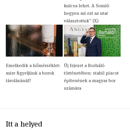
kulcsa lehet. A Somló
hegyen mi ezt az utat
választottuk” (X)
Emelkedik a hőmérséklet:
Új fejezet a Borháló
mire figyeljünk a borok
történetében: stabil piacot
tárolásánál?
építenének a magyar bor
számára
Itt a helyed