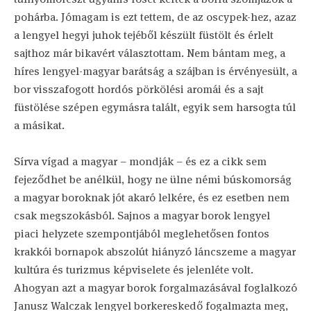
pohárba. Jómagam is ezt tettem, de az oscypek-hez, azaz
a lengyel hegyi juhok tejéből készült füstölt és érlelt
sajthoz már bikavért választottam. Nem bántam meg, a
híres lengyel-magyar barátság a szájban is érvényesült, a
bor visszafogott hordós pörkölési aromái és a sajt
füstölése szépen egymásra talált, egyik sem harsogta túl
a másikat.
Sírva vígad a magyar – mondják – és ez a cikk sem
fejeződhet be anélkül, hogy ne ülne némi búskomorság
a magyar boroknak jót akaró lelkére, és ez esetben nem
csak megszokásból. Sajnos a magyar borok lengyel
piaci helyzete szempontjából meglehetősen fontos
krakkói bornapok abszolút hiányzó láncszeme a magyar
kultúra és turizmus képviselete és jelenléte volt.
Ahogyan azt a magyar borok forgalmazásával foglalkozó
Janusz Walczak lengyel borkereskedő fogalmazta meg,