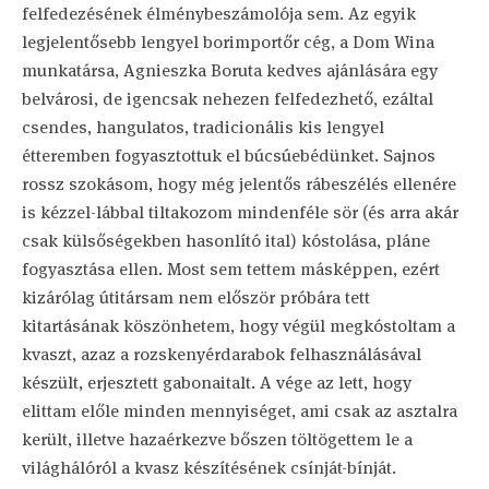
felfedezésének élménybeszámolója sem. Az egyik
legjelentősebb lengyel borimportőr cég, a Dom Wina
munkatársa, Agnieszka Boruta kedves ajánlására egy
belvárosi, de igencsak nehezen felfedezhető, ezáltal
csendes, hangulatos, tradicionális kis lengyel
étteremben fogyasztottuk el búcsúebédünket. Sajnos
rossz szokásom, hogy még jelentős rábeszélés ellenére
is kézzel-lábbal tiltakozom mindenféle sör (és arra akár
csak külsőségekben hasonlító ital) kóstolása, pláne
fogyasztása ellen. Most sem tettem másképpen, ezért
kizárólag útitársam nem először próbára tett
kitartásának köszönhetem, hogy végül megkóstoltam a
kvaszt, azaz a rozskenyérdarabok felhasználásával
készült, erjesztett gabonaitalt. A vége az lett, hogy
elittam előle minden mennyiséget, ami csak az asztalra
került, illetve hazaérkezve bőszen töltögettem le a
világhálóról a kvasz készítésének csínját-bínját.