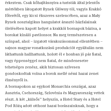
érkeztem. Csak kőhajításnyira a turisták által jelentős
mértékben látogatott Rynek Główny-tól, vagyis Krakkó
főterétől, egy kicsi ékszeres szelencében, azaz a Mały
Rynek nosztalgikus hangulatot árasztó házfalainak
ölelésében kapott helyet a krakkói bornapok bázisa, a
borokat kínáló pavilonsor. Na meg természetesen a
színpad, ahol – izgatott várakozásommal ellentétben –
sajnos magyar vonatkozású produkciót egyáltalán nem
láthattunk-hallhattunk, holott él e honban jó pár fiatal,
vagy éppenséggel nem fiatal, de mindenesetre
tehetséges zenész, akik biztosan szívesen
gondoskodtak volna a borok mellé némi hazai zenei
élményről is.
A bornapokon az egykori Monarchia országai, azaz
Ausztria, Csehország, Szlovénia és Magyarország vettek
részt. A két „külsős” helyszín, a Hotel Stary és a Hotel
Pod Różą adott otthont hazai borászainknak, hogy a