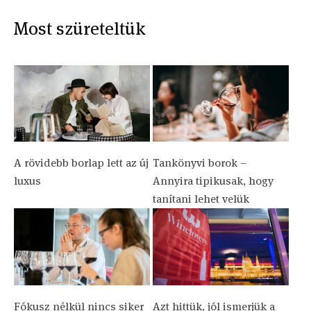
Most szüreteltük
A rövidebb borlap lett az új
Tankönyvi borok –
luxus
Annyira tipikusak, hogy
tanítani lehet velük
Fókusz nélkül nincs siker
Azt hittük, jól ismerjük a