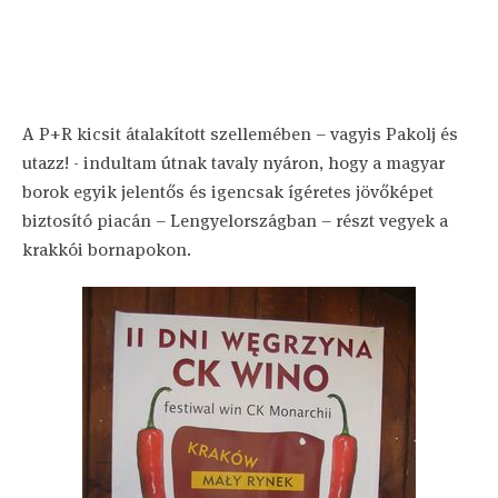
A P+R kicsit átalakított szellemében – vagyis Pakolj és
utazz! - indultam útnak tavaly nyáron, hogy a magyar
borok egyik jelentős és igencsak ígéretes jövőképet
biztosító piacán – Lengyelországban – részt vegyek a
krakkói bornapokon.