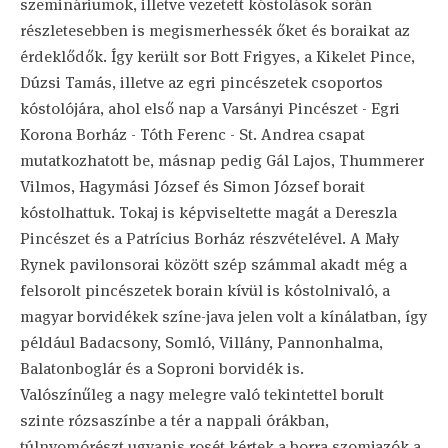
szemináriumok, illetve vezetett kóstolások során
részletesebben is megismerhessék őket és boraikat az
érdeklődők. Így került sor Bott Frigyes, a Kikelet Pince,
Dúzsi Tamás, illetve az egri pincészetek csoportos
kóstolójára, ahol első nap a Varsányi Pincészet - Egri
Korona Borház - Tóth Ferenc - St. Andrea csapat
mutatkozhatott be, másnap pedig Gál Lajos, Thummerer
Vilmos, Hagymási József és Simon József borait
kóstolhattuk. Tokaj is képviseltette magát a Dereszla
Pincészet és a Patrícius Borház részvételével. A Mały
Rynek pavilonsorai között szép számmal akadt még a
felsorolt pincészetek borain kívül is kóstolnivaló, a
magyar borvidékek színe-java jelen volt a kínálatban, így
például Badacsony, Somló, Villány, Pannonhalma,
Balatonboglár és a Soproni borvidék is.
Valószínűleg a nagy melegre való tekintettel borult
szinte rózsaszínbe a tér a nappali órákban,
túlnyomórészt ugyanis rosét kértek a borra szomjazók a