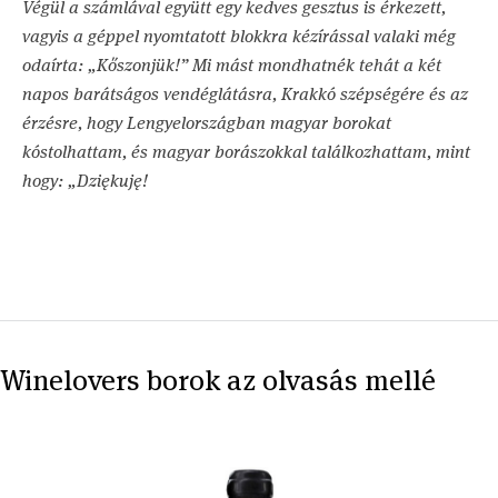
Végül a számlával együtt egy kedves gesztus is érkezett,
vagyis a géppel nyomtatott blokkra kézírással valaki még
odaírta: „Kőszonjük!” Mi mást mondhatnék tehát a két
napos barátságos vendéglátásra, Krakkó szépségére és az
érzésre, hogy Lengyelországban magyar borokat
kóstolhattam, és magyar borászokkal találkozhattam, mint
hogy: „Dziękuję!
Winelovers borok az olvasás mellé