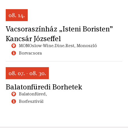
08. 14.
Vacsoraszínház „Isteni Boristen”
Kancsár Józseffel
MONOslow-Wine.Dine.Rest, Monoszló
Borvacsora
08. 07. - 08. 30.
Balatonfüredi Borhetek
Balatonfüred,
Borfesztivál