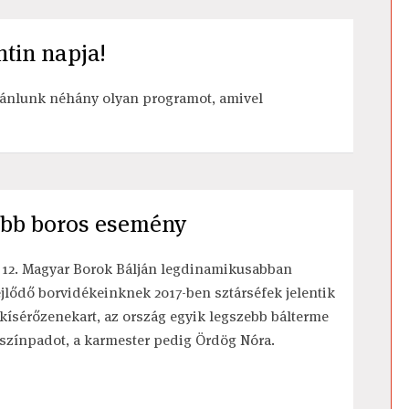
ntin napja!
jánlunk néhány olyan programot, amivel
zabb boros esemény
 12. Magyar Borok Bálján legdinamikusabban
ejlődő borvidékeinknek 2017-ben sztárséfek jelentik
 kísérőzenekart, az ország egyik legszebb bálterme
 színpadot, a karmester pedig Ördög Nóra.