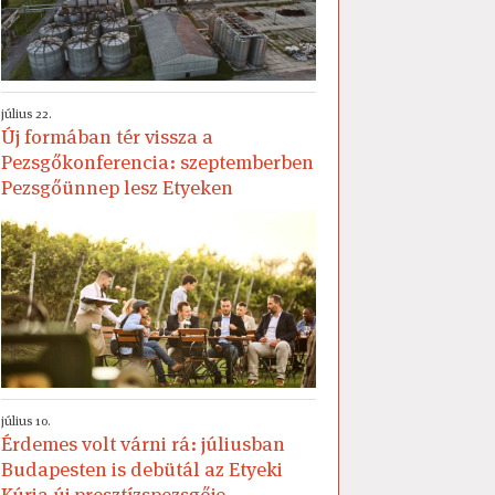
július 22.
Új formában tér vissza a
Pezsgőkonferencia: szeptemberben
Pezsgőünnep lesz Etyeken
július 10.
Érdemes volt várni rá: júliusban
Budapesten is debütál az Etyeki
Kúria új presztízspezsgője