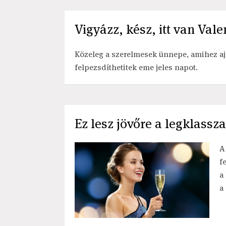
Vigyázz, kész, itt van Vale
Közeleg a szerelmesek ünnepe, amihez a
felpezsdíthetitek eme jeles napot.
Ez lesz jövőre a legklass
A
f
a
a