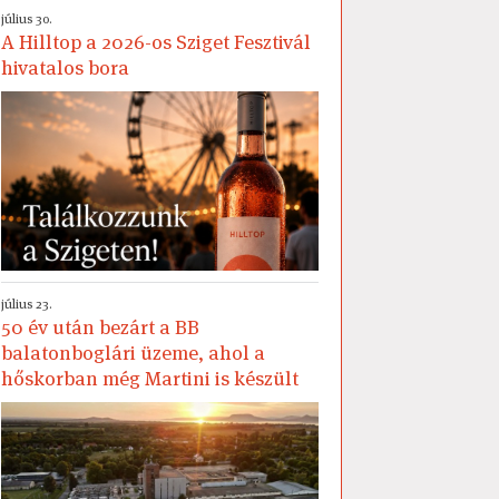
július 30.
A Hilltop a 2026-os Sziget Fesztivál
hivatalos bora
július 23.
50 év után bezárt a BB
balatonboglári üzeme, ahol a
hőskorban még Martini is készült