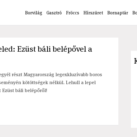
Borvilág
Gasztró
Fröccs
Hírszüret
Bornaptár
B
eled: Ezüst báli belépővel a
egyél részt Magyarország legexkluzívabb boros
seményén kötöttségek nélkül. Lehull a lepel
z Ezüst báli belépőről!