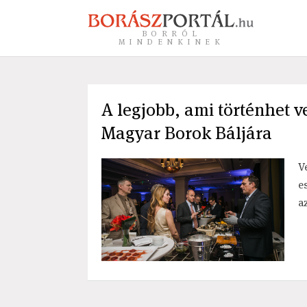
BORRÓL
MINDENKINEK
A legjobb, ami történhet v
Magyar Borok Báljára
V
e
a