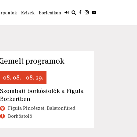
orpontok
Kvízek
Borlexikon
Kiemelt programok
08. 08. - 08. 29.
Szombati borkóstolók a Figula
Borkertben
Figula Pincészet, Balatonfüred
Borkóstoló