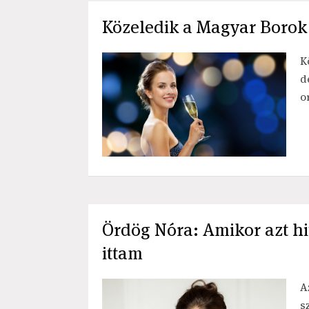
Közeledik a Magyar Borok
K
d
o
Ördög Nóra: Amikor azt hit
ittam
A
s