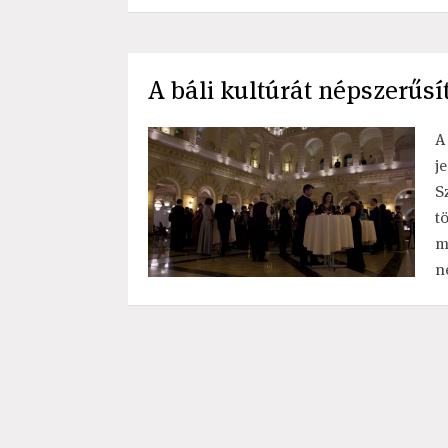
A báli kultúrát népszerűs
A
j
S
t
m
n