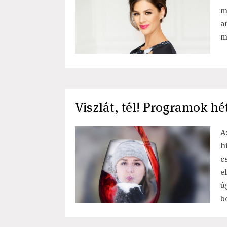
m
a
m
Viszlát, tél! Programok hé
A
h
c
e
ú
b