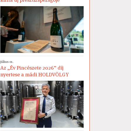
július 01.
Az „Év Pincészete 2026” díj
nyertese a mádi HOLDVÖLGY