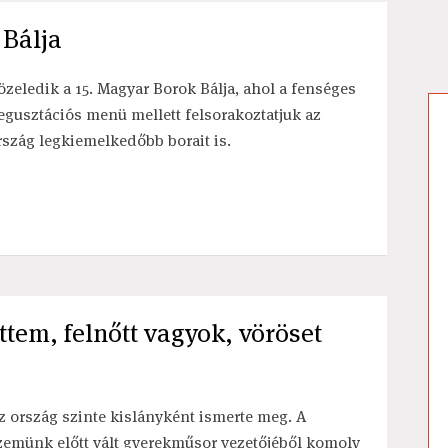
 Bálja
özeledik a 15. Magyar Borok Bálja, ahol a fenséges
egusztációs menü mellett felsorakoztatjuk az
rszág legkiemelkedőbb borait is.
tem, felnőtt vagyok, vöröset
z ország szinte kislányként ismerte meg. A
zemünk előtt vált gyerekműsor vezetőjéből komoly