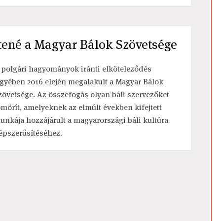
ítené a Magyar Bálok Szövetsége
 polgári hagyományok iránti elköteleződés
egyében 2016 elején megalakult a Magyar Bálok
zövetsége. Az összefogás olyan báli szervezőket
ömörít, amelyeknek az elmúlt években kifejtett
unkája hozzájárult a magyarországi báli kultúra
épszerűsítéséhez.