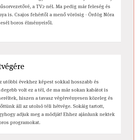
űsorvezetővé, a TV2-nél. Ma pedig már feleség és
nya is. Csajos fehértől a menő vörösig - Ördög Nóra
esél boros élményeiről.
tvégére
z utóbbi évekhez képest sokkal hosszabb és
idegebb volt ez a tél, de ma már sokan kabátot is
seréltek, hiszen a tavasz végérvényesen közeleg és
lőttünk áll az utolsó téli hétvége. Sokáig tartott,
gyhogy adjuk meg a módját! Ehhez ajánlunk nektek
oros programokat.