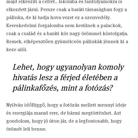
majd elkészíti a cefrét.. Iskolába és tanfolyamokra is
elkezdett járni. Persze csak a baráti társaságban fogy a
pálinka, de ki tudja hova vezet ez a szenvedély.
Kereskedelmi forgalomba nem kerülnek a palackok,
csak a család és a baráti kör nagy örömmel kóstolgatja.
Remek, elképesztően gyümölcsös pálinkák jönnek ki a
keze alól.
Lehet, hogy ugyanolyan komoly
hivatás lesz a férjed életében a
pálinkafőzés, mint a fotózás?
Nyilván időfüggő, hogy a fotózás mellett mennyi ideje
és energiája marad erre, de bármi megtörténhet. Azt
gondolom, hogy jó úton jár, de a legfontosabb, hogy
örömét leli benne.