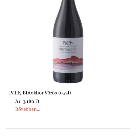
Pálffy Birtokbor Vörös (0,75l)
Ár: 3.180 Ft
Bővebben...