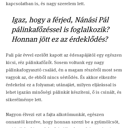
kapcsolatban is, és nagy szerelem lett.
Igaz, hogy a férjed, Nánási Pál
pálinkafőzéssel is foglalkozik?
Honnan jött ez az érdeklődés?
Pali pár évvel ezelőtt kapott az édesapájától egy egészen
kicsi, réz pálinkafőzőt. Sosem voltunk egy nagy
pálinkafogyasztó család, én a magam részéről most sem
vagyok az, de ebből nincs sértődés. És akkor elkezdte
érdekelni ez a folyamat; utánajárt, milyen eljárással is
lehet igazán minőségi pálinkát készíteni, ő is csinált, és
sikerélménye lett.
Nagyon élvezi ezt a fajta alkotómunkát, egészen
onnantól kezdve, hogy honnan szerzi be a gyümölcsöt,