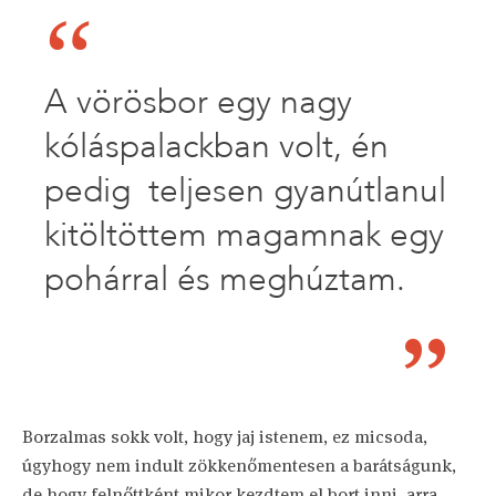
A vörösbor egy nagy
kóláspalackban volt, én
pedig teljesen gyanútlanul
kitöltöttem magamnak egy
pohárral és meghúztam.
Borzalmas sokk volt, hogy jaj istenem, ez micsoda,
úgyhogy nem indult zökkenőmentesen a barátságunk,
de hogy felnőttként mikor kezdtem el bort inni, arra