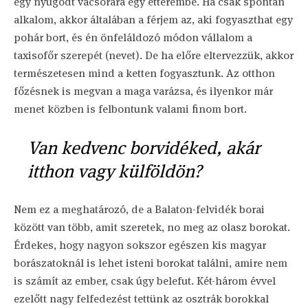
egy nyugodt vacsorára egy étterembe. Ha csak spontán
alkalom, akkor általában a férjem az, aki fogyaszthat egy
pohár bort, és én önfeláldozó módon vállalom a
taxisofőr szerepét (nevet). De ha előre eltervezzük, akkor
természetesen mind a ketten fogyasztunk. Az otthon
főzésnek is megvan a maga varázsa, és ilyenkor már
menet közben is felbontunk valami finom bort.
Van kedvenc borvidéked, akár
itthon vagy külföldön?
Nem ez a meghatározó, de a Balaton-felvidék borai
között van több, amit szeretek, no meg az olasz borokat.
Érdekes, hogy nagyon sokszor egészen kis magyar
borászatoknál is lehet isteni borokat találni, amire nem
is számít az ember, csak úgy belefut. Két-három évvel
ezelőtt nagy felfedezést tettünk az osztrák borokkal