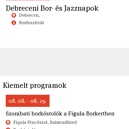
Debreceni Bor- és Jazznapok
Debrecen,
Borfesztivál
Kiemelt programok
08. 08. - 08. 29.
Szombati borkóstolók a Figula Borkertben
Figula Pincészet, Balatonfüred