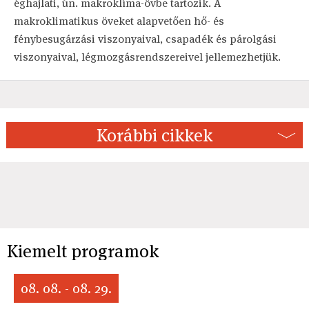
éghajlati, ún. makroklíma-övbe tartozik. A
makroklimatikus öveket alapvetően hő- és
fénybesugárzási viszonyaival, csapadék és párolgási
viszonyaival, légmozgásrendszereivel jellemezhetjük.
Korábbi cikkek
Kiemelt programok
08. 08. - 08. 29.