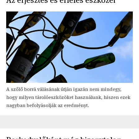
Az erjesztés és érlelés eszközei
A szőlő borrá válásának útján igazán nem mindegy,
hogy milyen tárolóeszközöket használunk, hiszen ezek
nagyban befolyásolják az eredményt.