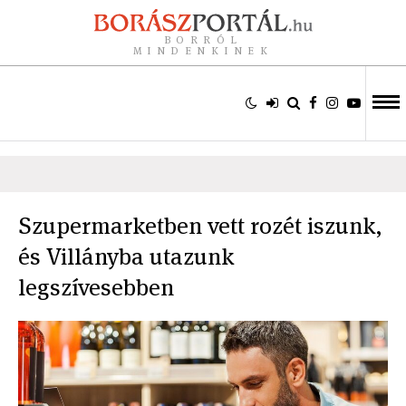
BORRÓL
MINDENKINEK
Szupermarketben vett rozét iszunk,
és Villányba utazunk
legszívesebben