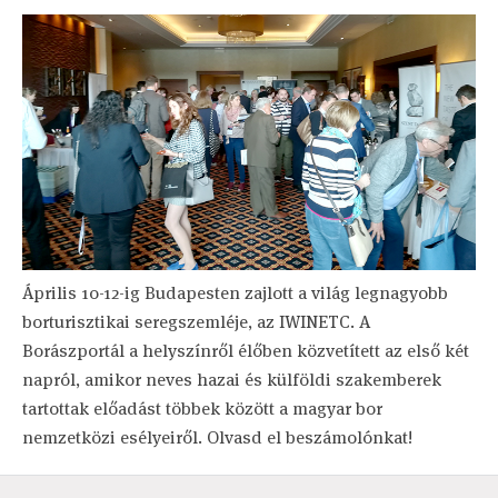
Április 10-12-ig Budapesten zajlott a világ legnagyobb
borturisztikai seregszemléje, az IWINETC. A
Borászportál a helyszínről élőben közvetített az első két
napról, amikor neves hazai és külföldi szakemberek
tartottak előadást többek között a magyar bor
nemzetközi esélyeiről. Olvasd el beszámolónkat!