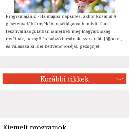
Programajánló - Ha májusi napsütés, akkor Rosalia! A
gesztenyefák árnyékában sétálgatva hamisítatlan
fesztiválhangulatban ismerheti meg Magyarország
roséinak, pezsgő és habzó borainak ezer arcát. Jöjjön el,
és válassza ki idei kedvenc roséját, pezsgőjét!
Korábbi cikkek
Kiemelt programok