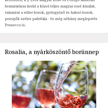
bemutatásra kerül a közel teljes magyar rosé kínálat,
valamint a siller borok, gyöngyöző és habzó borok,
pezsgők széles palettája - és még néhány meglepetés
Prosecco is.
Rosalia, a nyárköszöntő borünnep