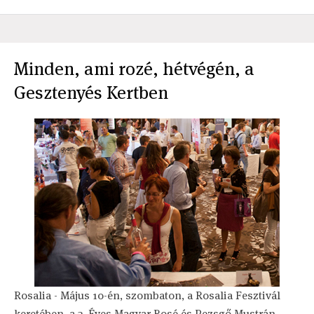
Minden, ami rozé, hétvégén, a
Gesztenyés Kertben
Rosalia - Május 10-én, szombaton, a Rosalia Fesztivál
keretében, a 3. Éves Magyar Rosé és Pezsgő Mustrán