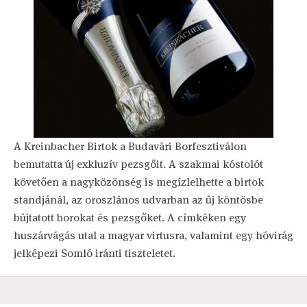
A Kreinbacher Birtok a Budavári Borfesztiválon
bemutatta új exkluzív pezsgőit. A szakmai kóstolót
követően a nagyközönség is megízlelhette a birtok
standjánál, az oroszlános udvarban az új köntösbe
bújtatott borokat és pezsgőket. A címkéken egy
huszárvágás utal a magyar virtusra, valamint egy hóvirág
jelképezi Somló iránti tiszteletet.