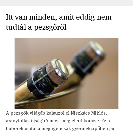
Itt van minden, amit eddig nem
tudtál a pezsgőről
A pezsgők világáb kalauzol el Niszkács Miklós,
aranytollas újságíró most megjelent könyve. Ez a
buborékos ital a még igencsak gyermekcipőben jár