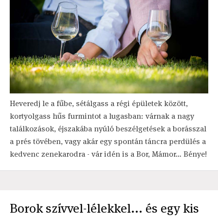
Heveredj le a fűbe, sétálgass a régi épületek között,
kortyolgass hűs furmintot a lugasban: várnak a nagy
találkozások, éjszakába nyúló beszélgetések a borásszal
a prés tövében, vagy akár egy spontán táncra perdülés a
kedvenc zenekarodra - vár idén is a Bor, Mámor… Bénye!
Borok szívvel-lélekkel... és egy kis