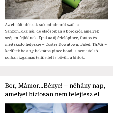
Az elmúlt időszak sok mindenről szólt a
SanzonTokajnál, de elsősorban a borokról, amelyek
szépen fejlődnek. Épül az új érlelőpince, fontos és
mértékadó helyekre – Costes Downtown, Bábel, TAMA –
kerültek be a 2,7 hektáros pince borai, s nem utolsó
sorban izgalmas területtel is bővült a birtok.
Bor, Mámor…Bénye! – néhány nap,
amelyet biztosan nem felejtesz el