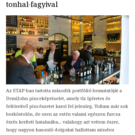
tonhal-fagyival
Az ETAP-ban tartotta második portfólió-bemutatóját a
DemiJohn pinceképviselet, amely tíz ígéretes és
feltörekvő pincészetet karol fel jelenleg. Voltam már sok
borkóstolón, de ezen az estén valami egészen furcsa
érzés kerített hatalmába... valahogy azt vettem észre,
hogy nagyon hasonló dolgokat hallottam minden