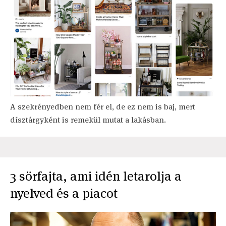
A szekrényedben nem fér el, de ez nem is baj, mert
dísztárgyként is remekül mutat a lakásban.
3 sörfajta, ami idén letarolja a
nyelved és a piacot