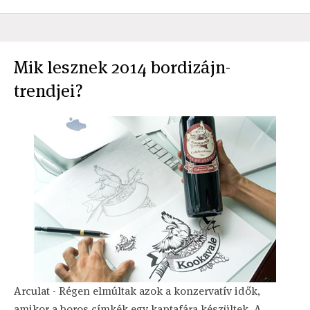
Mik lesznek 2014 bordizájn-
trendjei?
Arculat - Régen elmúltak azok a konzervatív idők,
amikor a boros címkék egy kaptafára készültek. A