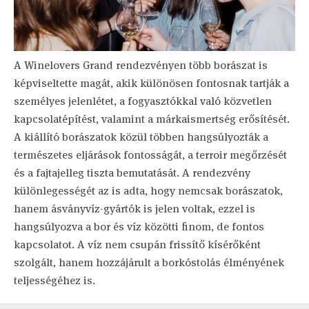
A Winelovers Grand rendezvényen több borászat is
képviseltette magát, akik különösen fontosnak tartják a
személyes jelenlétet, a fogyasztókkal való közvetlen
kapcsolatépítést, valamint a márkaismertség erősítését.
A kiállító borászatok közül többen hangsúlyozták a
természetes eljárások fontosságát, a terroir megőrzését
és a fajtajelleg tiszta bemutatását. A rendezvény
különlegességét az is adta, hogy nemcsak borászatok,
hanem ásványvíz-gyártók is jelen voltak, ezzel is
hangsúlyozva a bor és víz közötti finom, de fontos
kapcsolatot. A víz nem csupán frissítő kísérőként
szolgált, hanem hozzájárult a borkóstolás élményének
teljességéhez is.