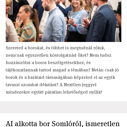
Szereted a borokat, és többet is megtudnál róluk,
nemcsak egyszerűen kóstolgatnád őket? Nem tudsz
hozzászólni a boros beszélgetésekhez, és
tájékozatlannak tartod magad a témában? Netán csak jó
borok és a barátaid társaságában képzeled el az egyik
tavaszi szombat délutánt? A NextGen jeggyel
mindezekre együtt páratlan lehetőséged nyílik!
AI alkotta bor Somlóról, ismeretlen